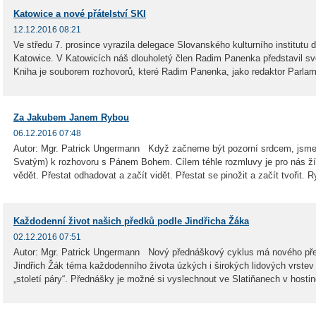
Katowice a nové přátelství SKI
12.12.2016 08:21
Ve středu 7. prosince vyrazila delegace Slovanského kulturního institutu
Katowice. V Katowicích náš dlouholetý člen Radim Panenka představil 
Kniha je souborem rozhovorů, které Radim Panenka, jako redaktor Parlamen
Za Jakubem Janem Rybou
06.12.2016 07:48
Autor: Mgr. Patrick Ungermann Když začneme být pozorní srdcem, jsme 
Svatým) k rozhovoru s Pánem Bohem. Cílem téhle rozmluvy je pro nás žít
vědět. Přestat odhadovat a začít vidět. Přestat se pinožit a začít tvořit. R
Každodenní život našich předků podle Jindřicha Žáka
02.12.2016 07:51
Autor: Mgr. Patrick Ungermann Nový přednáškový cyklus má nového předn
Jindřich Žák téma každodenního života úzkých i širokých lidových vrstev 
„století páry“. Přednášky je možné si vyslechnout ve Slatiňanech v hostinc