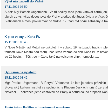
Výlet nás zavedl do Vídně
17.11.2016 08:50
Autor: Mgr.Patrick Ungermann Ve tři hodiny ráno jsem vstával zatím jen 
abych ze vsi včas docestoval do Prahy a odtud do Jugoslávie a o třicet še
Slatiňanech a mohl pokračovat do Vídně. 17. září byl první zatažený a tak
K-ples ve stylu Karla IV.
15.11.2016 08:45
V Nové Městě nad Metují se uskuteční v sobotu 19. listopadu tradiční ple
farnosti Nové Město nad Metují nás letos vezme do dob Karla IV. V nov
ve 20 hodin. Těšit se můžete také na welcome drink, tombolu a...
Byli jsme na výletech
15.11.2016 08:42
Mgr. Patrick Ungermann V Porýní: Vnímáme, že léto je dobou prázdnin, 
Slovanský kulturní institut ve spolupráci s Klubem českých turistů ze Slat
Navečer 1. července jsme cestovali do Prahy a odtud dál po stopách Karla
Svaté brány Božího milosrdenství uzavřeny