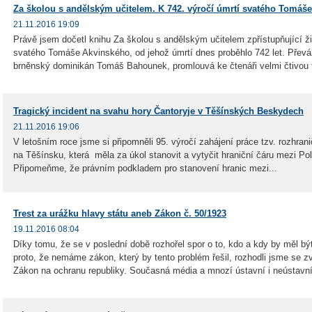
Za školou s andělským učitelem. K 742. výročí úmrtí svatého Tomáš
21.11.2016 19:09
Právě jsem dočetl knihu Za školou s andělským učitelem zpřístupňující ži
svatého Tomáše Akvinského, od jehož úmrtí dnes proběhlo 742 let. Převá
brněnský dominikán Tomáš Bahounek, promlouvá ke čtenáři velmi čtivou 
Tragický incident na svahu hory Čantoryje v Těšínských Beskydech
21.11.2016 19:06
V letošním roce jsme si připomněli 95. výročí zahájení práce tzv. rozhran
na Těšínsku, která měla za úkol stanovit a vytyčit hraniční čáru mezi 
Připomeňme, že právním podkladem pro stanovení hranic mezi...
Trest za urážku hlavy státu aneb Zákon č. 50/1923
19.11.2016 08:04
Díky tomu, že se v poslední době rozhořel spor o to, kdo a kdy by měl být
proto, že nemáme zákon, který by tento problém řešil, rozhodli jsme se zv
Zákon na ochranu republiky. Současná média a mnozí ústavní i neústavní