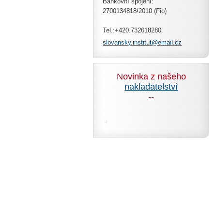
Bankovní spojení:
2700134818/2010 (Fio)
Tel.:+420.732618280
slovansk
y.instit
ut@email
.cz
Novinka z našeho
nakladatelství
--