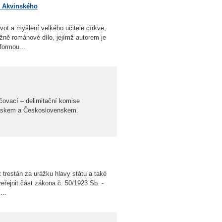
e Akvinského
vot a myšlení velkého učitele církve,
žně románové dílo, jejímž autorem je
formou...
ičovací – delimitační komise
Polskem a Československem.
 trestán za urážku hlavy státu a také
eřejnit část zákona č. 50/1923 Sb. -
...