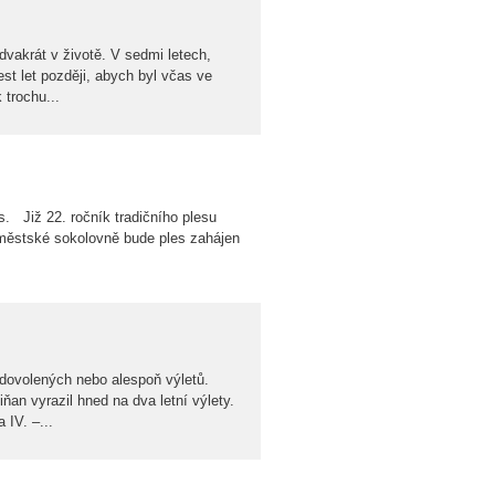
dvakrát v životě. V sedmi letech,
st let později, abych byl včas ve
 trochu...
s. Již 22. ročník tradičního plesu
oměstské sokolovně bude ples zahájen
dovolených nebo alespoň výletů.
iňan vyrazil hned na dva letní výlety.
 IV. –...