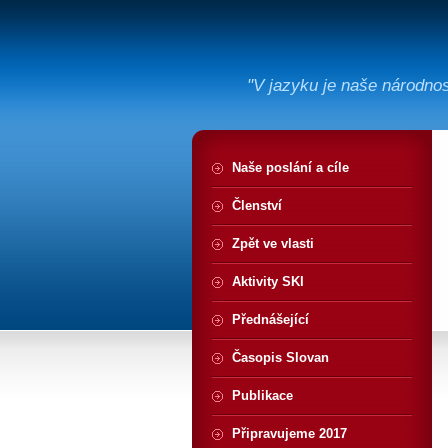
"V jazyku je naše národno
Naše poslání a cíle
Členství
Zpět ve vlasti
Aktivity SKI
Přednášející
Časopis Slovan
Publikace
Připravujeme 2017