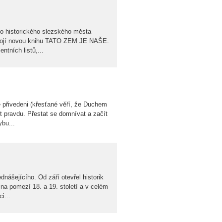
 do historického slezského města
svojí novou knihu TATO ZEM JE NAŠE.
tních listů,...
přivedeni (křesťané věří, že Duchem
 pravdu. Přestat se domnívat a začít
ybu...
ášejícího. Od září otevřel historik
na pomezí 18. a 19. století a v celém
i...