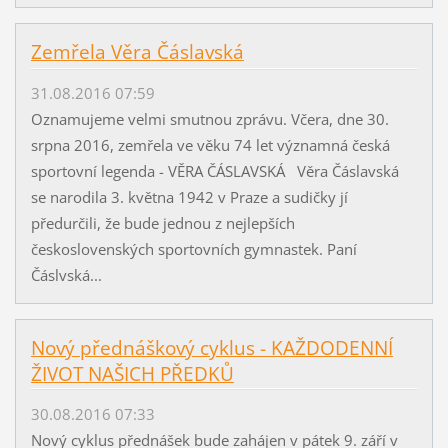
Zemřela Věra Čáslavská
31.08.2016 07:59
Oznamujeme velmi smutnou zprávu. Včera, dne 30.
srpna 2016, zemřela ve věku 74 let významná česká
sportovní legenda - VĚRA ČÁSLAVSKÁ Věra Čáslavská
se narodila 3. května 1942 v Praze a sudičky jí
předurčili, že bude jednou z nejlepších
československých sportovních gymnastek. Paní
Čáslvská...
Nový přednáškový cyklus - KAŽDODENNÍ
ŽIVOT NAŠICH PŘEDKŮ
30.08.2016 07:33
Nový cyklus přednášek bude zahájen v pátek 9. září v