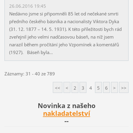
26.06.2016 19:45
Nedávno jsme si připomněli 85 let od nečekané smrti
předního českého básníka a nacionalisty Viktora Dyka
(31. 12. 1877 – 14. 5. 1931). K této příležitosti bych rád
zveřejnil jeho velmi nadčasovou báseň, na níž jsem
narazil během pročítání jeho Vzpomínek a komentářů
(1927). Báseň byla...
Záznamy: 31 - 40 ze 789
<<
<
2
3
4
5
6
>
>>
Novinka z našeho
nakladatelství
--