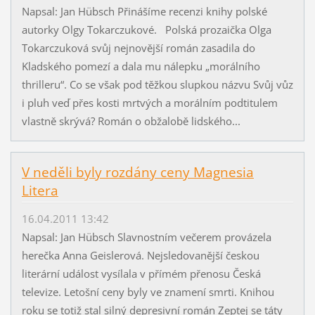
Napsal: Jan Hübsch Přinášíme recenzi knihy polské
autorky Olgy Tokarczukové. Polská prozaička Olga
Tokarczuková svůj nejnovější román zasadila do
Kladského pomezí a dala mu nálepku „morálního
thrilleru“. Co se však pod těžkou slupkou názvu Svůj vůz
i pluh veď přes kosti mrtvých a morálním podtitulem
vlastně skrývá? Román o obžalobě lidského...
V neděli byly rozdány ceny Magnesia
Litera
16.04.2011 13:42
Napsal: Jan Hübsch Slavnostním večerem provázela
herečka Anna Geislerová. Nejsledovanější českou
literární událost vysílala v přímém přenosu Česká
televize. Letošní ceny byly ve znamení smrti. Knihou
roku se totiž stal silný depresivní román Zeptej se táty