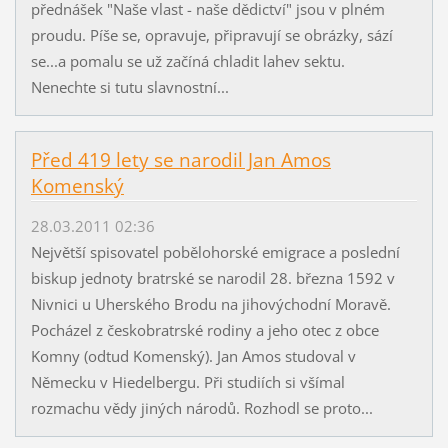
přednášek "Naše vlast - naše dědictví" jsou v plném
proudu. Píše se, opravuje, připravují se obrázky, sází
se...a pomalu se už začíná chladit lahev sektu.
Nenechte si tutu slavnostní...
Před 419 lety se narodil Jan Amos
Komenský
28.03.2011 02:36
Největší spisovatel pobělohorské emigrace a poslední
biskup jednoty bratrské se narodil 28. března 1592 v
Nivnici u Uherského Brodu na jihovýchodní Moravě.
Pocházel z českobratrské rodiny a jeho otec z obce
Komny (odtud Komenský). Jan Amos studoval v
Německu v Hiedelbergu. Při studiích si všímal
rozmachu vědy jiných národů. Rozhodl se proto...