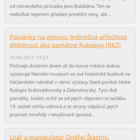
od ostravského prozaika Jana Balabána. Ten se
nedočkal nejenom předání prestižní ceny, ale...
Pozvánka na výstavu: Jedinečná příležitost
shlédnout oba památné Rukopisy (RKZ)
15.04.2011 13:27
Počínaje dnešním dnem až do konce měsíce dubna
vystavuje Národní museum ve své historické budově na
Václavském náměstí v rámci výstavy Staré pověsti české
Rukopis Královédvorský a Zelenohorský. Tyto dvě
památky, kolem nichž se od jejich objevení na začátku
19. století strhla vášnivá a ze strany odpůrců jejich
pravosti mnohdy i nevybíravě sprostá...
Lhář a manipulátor Ondřej Šťastný.