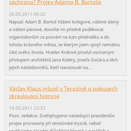
záchrana? Projev Adama B. Bartoše
26.05.2011 00:32
Napsal: Adam B. Bartoš Vážení kolegové, vážené dámy
a vážení pánové, dovolte mi předně poděkovat
organizátorům za pozvání na tuto přednášku a do
tohoto krásného města, se kterým jsem spojil nemalou
část svého života. Hradec Králové proslul osvíceným
přístupem architektů Jana Kotěry, Josefa Gočára a těch
jejich následovníků, kteří navazovali na...
Václav Klaus mluvil v Terezíně o pokusech
zkreslování historie
19.05.2011 23:33
Pozn. redakce: Zveřejňujeme následující presidentův
projev pronesený při terezínské tryzně, neboť
spatřujeme zásadní důležitost hlavně v pasážích o