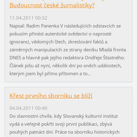
Budoucnost české žurnalistiky?
11.04.2011 00:32
Napsal: Radim Panenka V následujících odstavcích se
pokusím přinést autentické svědectví o naprosté
ignoranci, vědomých lžech, zkreslování faktů a
záměrných manipulacích ze strany deníku Mladá fronta
DNES a hlavně pak jejího redaktora Ondřeje Šťastného.
Článek píšu až nyní, několik dní po oněch událostech,
kterým jsem byl přímo přítomen a to...
Křest prvního sborníku se blíží
04.04.2011 00:40
Do slavnostní chvíle, kdy Slovanský kulturní institut
vydá a veřejně pokřtí svoji první publikaci, zbývá
pouhých patnáct dní. Práce na sborníku historických