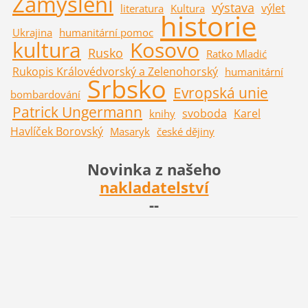
Zamyšlení
výstava
výlet
literatura
Kultura
historie
Ukrajina
humanitární pomoc
kultura
Kosovo
Rusko
Ratko Mladić
Rukopis Královédvorský a Zelenohorský
humanitární
Srbsko
Evropská unie
bombardování
Patrick Ungermann
svoboda
Karel
knihy
Havlíček Borovský
Masaryk
české dějiny
Novinka z našeho
nakladatelství
--