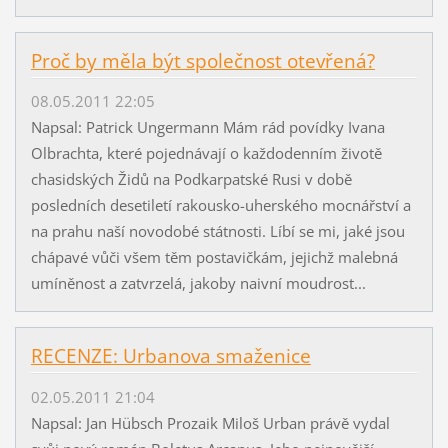
Proč by měla být společnost otevřená?
08.05.2011 22:05
Napsal: Patrick Ungermann Mám rád povídky Ivana
Olbrachta, které pojednávají o každodenním životě
chasidských Židů na Podkarpatské Rusi v době
posledních desetiletí rakousko-uherského mocnářství a
na prahu naší novodobé státnosti. Líbí se mi, jaké jsou
chápavé vůči všem těm postavičkám, jejichž malebná
umíněnost a zatvrzelá, jakoby naivní moudrost...
RECENZE: Urbanova smaženice
02.05.2011 21:04
Napsal: Jan Hübsch Prozaik Miloš Urban právě vydal