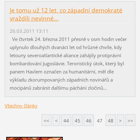
Je tomu už 12 let, co západní demokraté
vraždili nevinné...
26.03.2011 13:11
Ve čtvrtek 24. března 2011 přesně v osm hodin večer
uplynulo dlouhých dvanáct let od hrůzné chvíle, kdy
letouny severoatlantické aliance zahájily protiprávní
bombardování Jugoslávie. Teroristický útok, který byl
panem Havlem označen za humanitární, měl dle
výkladu zkorumpovaných západních novinářů a
mocipánů zabránit dalšímu páchání zločinů...
Všechny články
<<
<
44
45
46
47
48
>
>>