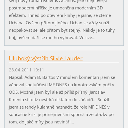
svůj nový román Boletus Arcanus. Jeho nejnovější
postmoderní hříčka je umocněna moderním 3D
efektem. Ihned po otevření knihy je jasné, že čteme
Urbana. Ovšem přitom jiného. Urban se vždy snaží
neopakovat se, ale přitom být stejný. Někdy je to tuhý
boj, ovšem daří se mu ho vyhrávat. Ve své...
Hluboký výstřih Silvie Lauder
28.04.2011 10:11
Napsal: Adam B. Bartoš V minulém komentáři jsem se
věnoval spoluúčasti MF DNES na kmotrovském puči v
ODS. Možná jsem byl ale až příliš přísný. Jaroslav
Kmenta si totiž nestrká diktafon do záňadří... Snažil
jsem se tehdy kulantně naznačit, že role MF DNES v
současné krizi je přinejmenším sporná a že otázky po
tom, do jaké míry jsou novináři...