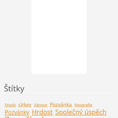
Štítky
Pozvánka
církev
Srpski
Vánoce
fotografie
Hrdost
Společný úspěch
Pozvánky