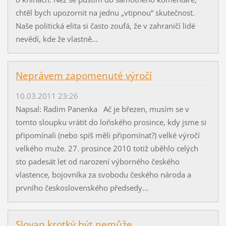
chtěl bych upozornit na jednu „vtipnou“ skutečnost.
Naše politická elita si často zoufá, že v zahraničí lidé
nevědí, kde že vlastně...
Neprávem zapomenuté výročí
10.03.2011 23:26
Napsal: Radim Panenka Ač je březen, musím se v
tomto sloupku vrátit do loňského prosince, kdy jsme si
připomínali (nebo spíš měli připomínat?) velké výročí
velkého muže. 27. prosince 2010 totiž uběhlo celých
sto padesát let od narození výborného českého
vlastence, bojovníka za svobodu českého národa a
prvního československého předsedy...
Slovan krotký být nemůže