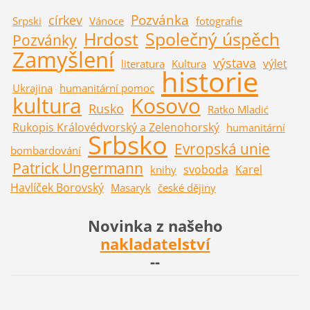
Pozvánka
církev
Srpski
Vánoce
fotografie
Hrdost
Společný úspěch
Pozvánky
Zamyšlení
výstava
výlet
literatura
Kultura
historie
Ukrajina
humanitární pomoc
kultura
Kosovo
Rusko
Ratko Mladić
Rukopis Královédvorský a Zelenohorský
humanitární
Srbsko
Evropská unie
bombardování
Patrick Ungermann
svoboda
Karel
knihy
Havlíček Borovský
Masaryk
české dějiny
Novinka z našeho
nakladatelství
--