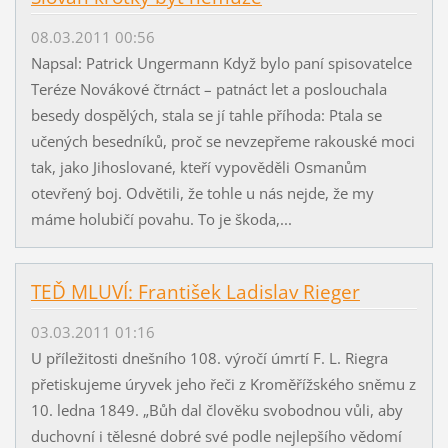
08.03.2011 00:56
Napsal: Patrick Ungermann Když bylo paní spisovatelce
Teréze Novákové čtrnáct – patnáct let a poslouchala
besedy dospělých, stala se jí tahle příhoda: Ptala se
učených besedníků, proč se nevzepřeme rakouské moci
tak, jako Jihoslované, kteří vypověděli Osmanům
otevřený boj. Odvětili, že tohle u nás nejde, že my
máme holubičí povahu. To je škoda,...
TEĎ MLUVÍ: František Ladislav Rieger
03.03.2011 01:16
U příležitosti dnešního 108. výročí úmrtí F. L. Riegra
přetiskujeme úryvek jeho řeči z Kroměřížského sněmu z
10. ledna 1849. „Bůh dal člověku svobodnou vůli, aby
duchovní i tělesné dobré své podle nejlepšího vědomí