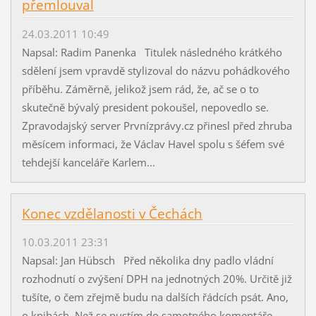
přemlouval
24.03.2011 10:49
Napsal: Radim Panenka Titulek následného krátkého
sdělení jsem vpravdě stylizoval do názvu pohádkového
příběhu. Záměrně, jelikož jsem rád, že, ač se o to
skutečně bývalý president pokoušel, nepovedlo se.
Zpravodajský server Prvnízprávy.cz přinesl před zhruba
měsícem informaci, že Václav Havel spolu s šéfem své
tehdejší kanceláře Karlem...
Konec vzdělanosti v Čechách
10.03.2011 23:31
Napsal: Jan Hübsch Před několika dny padlo vládní
rozhodnutí o zvýšení DPH na jednotných 20%. Určitě již
tušíte, o čem zřejmě budu na dalších řádcích psát. Ano,
o knihách. Než se pustím do samotného komentáře,