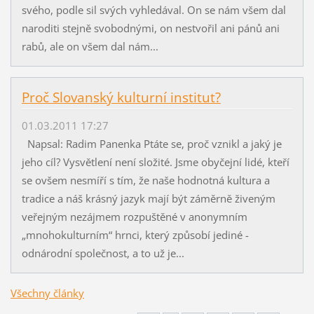
svého, podle sil svých vyhledával. On se nám všem dal
naroditi stejně svobodnými, on nestvořil ani pánů ani
rabů, ale on všem dal nám...
Proč Slovanský kulturní institut?
01.03.2011 17:27
Napsal: Radim Panenka Ptáte se, proč vznikl a jaký je
jeho cíl? Vysvětlení není složité. Jsme obyčejní lidé, kteří
se ovšem nesmíří s tím, že naše hodnotná kultura a
tradice a náš krásný jazyk mají být záměrně živeným
veřejným nezájmem rozpuštěné v anonymním
„mnohokulturním“ hrnci, který způsobí jediné -
odnárodní společnost, a to už je...
Všechny články