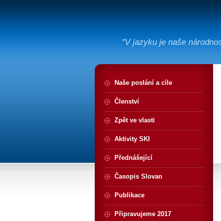
"V jazyku je naše národno
Naše poslání a cíle
Členství
Zpět ve vlasti
Aktivity SKI
Přednášející
Časopis Slovan
Publikace
Připravujeme 2017