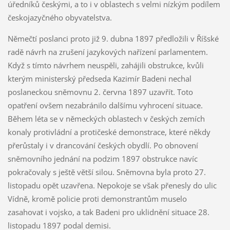
úředníků českými, a to i v oblastech s velmi nízkým podílem
českojazyčného obyvatelstva.
Němečtí poslanci proto již 9. dubna 1897 předložili v Říšské
radě návrh na zrušení jazykových nařízení parlamentem.
Když s tímto návrhem neuspěli, zahájili obstrukce, kvůli
kterým ministerský předseda Kazimír Badeni nechal
poslaneckou sněmovnu 2. června 1897 uzavřít. Toto
opatření ovšem nezabránilo dalšímu vyhrocení situace.
Během léta se v německých oblastech v českých zemích
konaly protivládní a protičeské demonstrace, které někdy
přerůstaly i v drancování českých obydlí. Po obnovení
sněmovního jednání na podzim 1897 obstrukce navíc
pokračovaly s ještě větší silou. Sněmovna byla proto 27.
listopadu opět uzavřena. Nepokoje se však přenesly do ulic
Vídně, kromě policie proti demonstrantům muselo
zasahovat i vojsko, a tak Badeni pro uklidnění situace 28.
listopadu 1897 podal demisi.