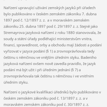
Nařízení upravující užívání zemských jazyků při úřadech
bylo publikováno v českém zemském zákoníku 7. dubna
1897 pod č. 12/1897 z. z.
a v moravském zemském
zákoníku 25. dubna 1897 pod č. 29/1897 z. z.
Stejně jako
Stremayrova jazyková nařízení z roku 1880 stanovovala, že
soudy a státní úřady podléhající ministerstvům vnitra,
financí, spravedlnost, orby a obchodu mají žádosti a podání
vyřizovat v jazyce podání (§ 1) a zrovnoprávňovala tedy
češtinu s němčinou ve vnějším úředním styku. Badeniho
jazyková nařízení ovšem nově zavedla pravidlo, že jazyk
podání má být užit i při úředním jednání (§ 7) a
zrovnoprávňovala tak češtinu s němčinou i ve vnitřním
úředním styku.
Nařízení o jazykové kvalifikaci úředníků bylo publikováno v
českém zemském zákoníku pod č. 13/1897 z. z. a v
moravském zemském zákoníku pod č. 30/1897 z. z.