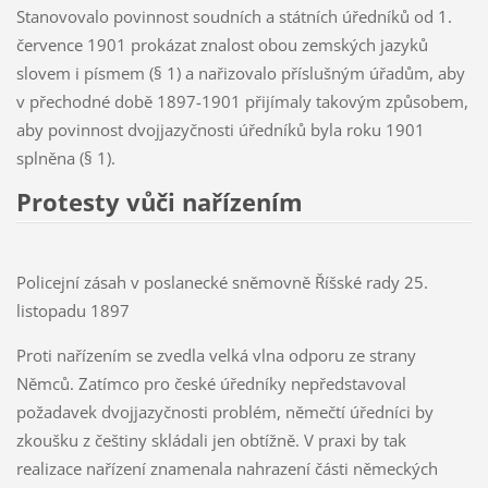
Stanovovalo povinnost soudních a státních úředníků od 1.
července 1901 prokázat znalost obou zemských jazyků
slovem i písmem (§ 1) a nařizovalo příslušným úřadům, aby
v přechodné době 1897-1901 přijímaly takovým způsobem,
aby povinnost dvojjazyčnosti úředníků byla roku 1901
splněna (§ 1).
Protesty vůči nařízením
Policejní zásah v poslanecké sněmovně Říšské rady 25.
listopadu 1897
Proti nařízením se zvedla velká vlna odporu ze strany
Němců. Zatímco pro české úředníky nepředstavoval
požadavek dvojjazyčnosti problém, němečtí úředníci by
zkoušku z češtiny skládali jen obtížně. V praxi by tak
realizace nařízení znamenala nahrazení části německých