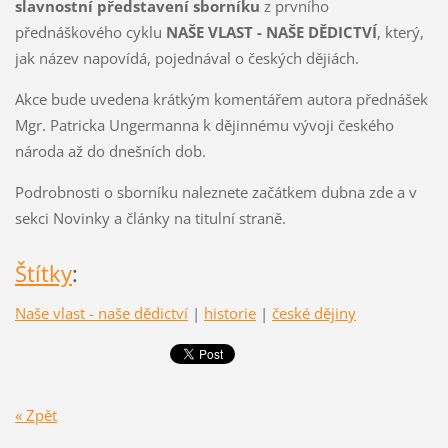
slavnostní představení sborníku
z prvního
přednáškového cyklu
NAŠE VLAST - NAŠE DĚDICTVÍ
, který,
jak název napovídá, pojednával o českých dějiách.
Akce bude uvedena krátkým komentářem autora přednášek
Mgr. Patricka Ungermanna k dějinnému vývoji českého
národa až do dnešních dob.
Podrobnosti o sborníku naleznete začátkem dubna zde a v
sekci Novinky a články na titulní straně.
Štítky
:
Naše vlast - naše dědictví
|
historie
|
české dějiny
« Zpět