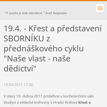
"V jazyku je naše národnost." Josef Jungmann
19.4. - Křest a představení
SBORNÍKU z
přednáškového cyklu
"Naše vlast - naše
dědictví"
19.04.2011 17:00
V úterý 19. dubna 2011 proběhne v konferenčním sále
Studijní a vědecké knihovny v Hradci Králové
křest a