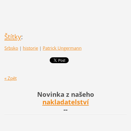
Štítky
:
Srbsko
|
historie
|
Patrick Ungermann
« Zpět
Novinka z našeho
nakladatelství
--