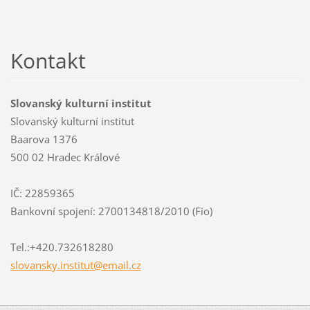
Kontakt
Slovanský kulturní institut
Slovanský kulturní institut
Baarova 1376
500 02 Hradec Králové
IČ: 22859365
Bankovní spojení: 2700134818/2010 (Fio)
Tel.:+420.732618280
slovansk
y.instit
ut@email
.cz