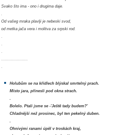
Svako što ima - ono i drugima daje.
.
Od vašeg mraka plavlji je nebeski svod,
od metka jača vera i molitva za srpski rod.
.
.
.
......................
.
Holubům se na křídlech blýskal smrtelný prach.
Místo jara, přinesli pod okna strach.
.
Bolelo. Ptali jsme se -'Ještě tady budem?'
Chladnější než prosinec, byl ten pekelný duben.
.
Ohnivými ranami úpěl v troskách kraj,