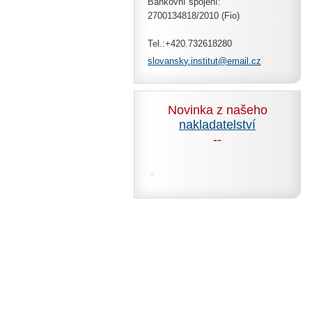
Bankovní spojení:
2700134818/2010 (Fio)
Tel.:+420.732618280
slovansk
y.instit
ut@email
.cz
Novinka z našeho
nakladatelství
--