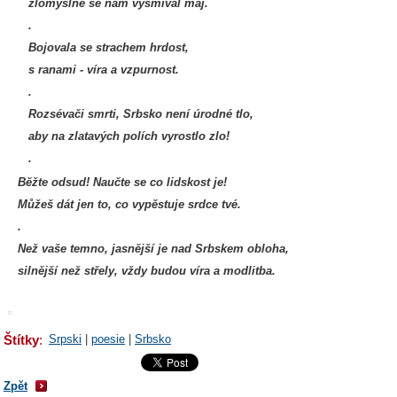
zlomyslně se nám vysmíval máj.
.
Bojovala se strachem hrdost,
s ranami - víra a vzpurnost.
.
Rozsévači smrti, Srbsko není úrodné tlo,
aby na zlatavých polích vyrostlo zlo!
.
Běžte odsud! Naučte se co lidskost je!
Můžeš dát jen to, co vypěstuje srdce tvé.
.
Než vaše temno, jasnější je nad Srbskem obloha,
silnější než střely, vždy budou víra a modlitba.
Štítky
:
Srpski
|
poesie
|
Srbsko
Zpět