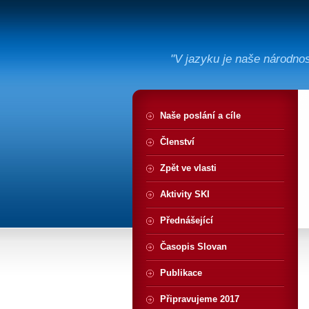
"V jazyku je naše národno
Naše poslání a cíle
Členství
Zpět ve vlasti
Aktivity SKI
Přednášející
Časopis Slovan
Publikace
Připravujeme 2017