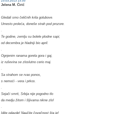
25.03.2013 15:55
Jelena M. Ćirić
Gledali smo čeličnih krila golubove.
Umesto proleća, doneše strah pod prozore.
.
Te godine, zemlju su bolele plodne sapi;
od decembra je hladniji bio april.
.
Ognjenim ranama gorela gora i gaj,
iz ruševina se zloslutno cerio maj.
.
Sa strahom se rvao ponos,
s nemoći - vera i prkos.
.
Sejači smrti, Srbija nije pogodno tlo
da medju žitom i šljivama nikne zlo!
.
Idite odavde! Naučite čovečnost šta je!