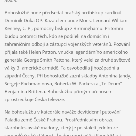
hodin.
Bohoslužbě bude předsedat pražský arcibiskup kardinál
Dominik Duka OP. Kazatelem bude Mons. Leonard William
Kenney, C. P., pomocný biskup z Birminghamu. Přítomni
budou potomci těch, kdo se podíleli na domácím i
zahraničním odboji a zástupci vojenských veteránů. Pozvání
přijala také Helen Patton, vnučka legendárního amerického
generála George Smith Pattona, který velel za druhé světové
války 3. americké armádě. Ta osvobodila jihozápadní a
západní Čechy. Při bohoslužbě zazní skladby Antonína Jandy,
Sergeje Rachmaninova, Roberta W. Parkera a „Te Deum“
Benjamina Brittena. Bohoslužbu přímým přenosem
zprostředkuje Česká televize.
Na bohoslužbu v katedrále naváže devítidenní putování
Paladia země České Prahou. Prostřednictvím obrazu
staroboleslavské madony, který je po staletí jedním ze
symbolů české státnosti, budou moci věřící Panně Marii