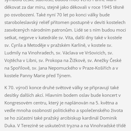
děkovat za dar míru, stejně jako děkovali v roce 1945 těsně
po osvobození. Také nyní 70 let po konci války bude
staroboleslavský reliéf přítomen postupně v devíti kostelech
zasvěcených národním patronům. Lidé se s ním budou moci
setkat, nejprve v katedrále sv. Víta, další dny také v kostele
sv. Cyrila a Metoděje v pražském Karlíně, v kostele sv.
Ludmily na Vinohradech, sv. Václava ve Vršovicích, sv.
Vojtěcha v Libni, sv. Prokopa na Žižkově, sv. Anežky České
na Spořilově, sv. Jana Nepomuckého v Praze-Košířích a v
kostele Panny Marie před Týnem.
K 70. výročí konce druhé světové války se připravují také
desítky dalších akcí. Hlavním bodem oslav bude koncert v
Kongresovém centru, který je naplánován na 5. května a
vedle mnoha osobností politického a společenského života
se ho zúčastní také pražský arcibiskup kardinál Dominik
Duka. V Terezíně se uskutečnit tryzna a na Vinohradské třídě