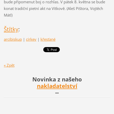
bude připomenut boj o rozhlas. V pátek 8. května se bude
konat tradiční pietní akt na Vítkově. (Aleš Pištora, Vojtěch
Mátl)
Štítky
:
arcibiskup
|
církev
|
křesťané
« Zpět
Novinka z našeho
nakladatelství
--