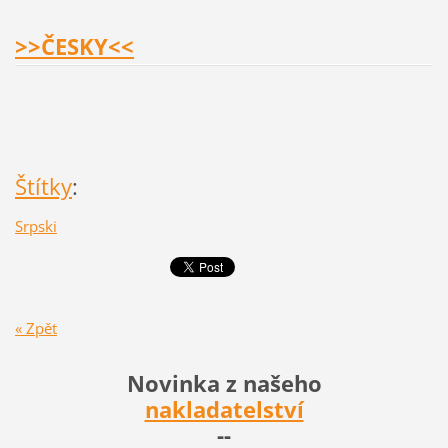
>>ČESKY
<<
Štítky
:
Srpski
« Zpět
Novinka z našeho
nakladatelství
--