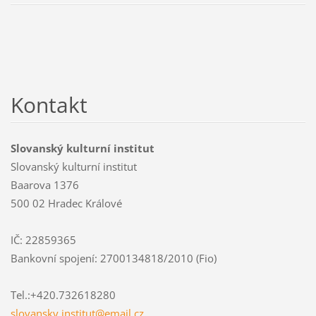
Kontakt
Slovanský kulturní institut
Slovanský kulturní institut
Baarova 1376
500 02 Hradec Králové
IČ: 22859365
Bankovní spojení: 2700134818/2010 (Fio)
Tel.:+420.732618280
slovansk
y.instit
ut@email
.cz