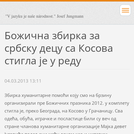
"V jazyku je naše národnost." Josef Jungmann
Божична збирка за
србску децу са Косова
стигла је у реду
04.03.2013 13:11
Збирка хуманитарне помоћи коју смо на брзину
организирали пре Божичних празника 2012. у комплету
стигла је, преко Београда, на Косово у Грачаницу. Сва
одећа, обућа, играчке и посластице били су веч од
стране чланова хуманитарне организације Мајка девет