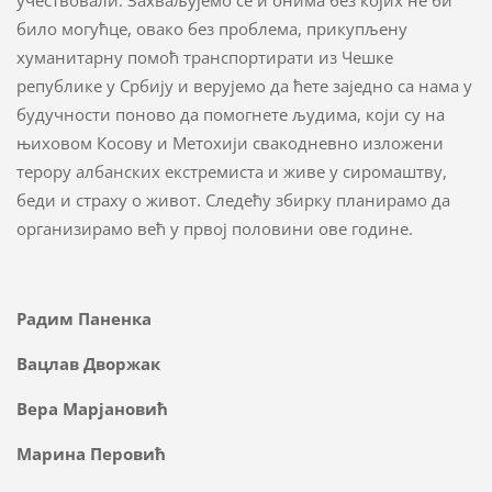
учествовали. Захваљујемо се и онима без којих не би
било могућце, овако без проблема, прикупљену
хуманитарну помоћ транспортирати из Чешке
републике у Србију и верујемо да ћете заједно са нама у
будучности поново да помогнете људима, који су на
њиховом Косову и Метохији свакодневно изложени
терору албанских екстремиста и живе у сиромаштву,
беди и страху о живот. Следећу збирку планирамо да
организирамо већ у првој половини ове године.
Радим Паненка
Вацлав Дворжак
Вера Марјановић
Марина Перовић