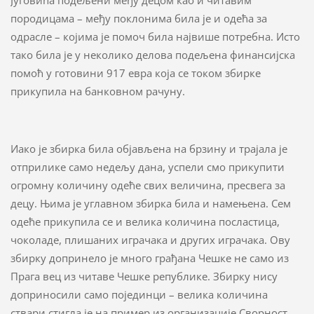
Југовића подељени међу децом као и читавим
породицама – међу поклонима била је и одећа за
одрасле – којима је помоч била највише потребна. Исто
тако била је у неколико делова подељена финансијска
помоћ у готовини 917 евра која се током збирке
прикупила на банковном рачуну.
Иако је збирка била објављена на брзину и трајала је
отприлике само недељу дана, успели смо прикупити
огромну количину одеће свих величина, пресвега за
децу. Њима је углавном збирка била и намењена. Сем
одеће прикупила се и велика количина посластица,
чоколаде, плишаних играчака и других играчака. Ову
збирку допринело је много грађана Чешке не само из
Прага вец из читаве Чешке републике. Збирку нису
доприносили само појединци – велика количина
ствари стигла је на пример из организације Сворност