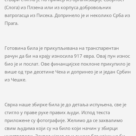
(Слога) из Плзена или из корпуса добровољних
ватрогасца из Писека. Допринело је и неколико Срба из
Прага.
Готовина била је прикупљивана на транспарентан
рачун да би на крају износила 917 евра. Овај пун износ
био је и послат. Ове финанцијске поклоне прикупило је
више од три десетине Чеха и допринео је и један Србин
из Чешке.
Сврха наше збирке била је до детаља испуњена, све је
стигло у праве руке правих људи. Испод текста
приложене су фотографије. Желимо да се захвалимо
свим људима који су на било који начин у збирци