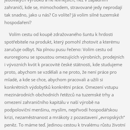
zahraničí, kde se, mimochodem, stravované jedy neprodají
tak snadno, jako u nás? Co volíte? Já volím silné tuzemské
hospodaření?
Volím cestu od koupě zdražovaného šuntu k hrdosti
spotřebitele na produkt, který pomohl zhotovit a kterému
zaručuje odbyt. Na plnou pusu řečeno: Volím cestu od
euroregionu se spoustou omezujících výrobních, prodejních
i vývozních kvót k pracovité české státnosti, kde studujeme
proto, abychom se vzdělali a ne proto, že není práce pro
mladé, a kde se chce, abychom pracovali a užili si
konkrétních výdobytků konkrétní práce. Omezení vstupu
mezinárodních obchodních řetězců na tuzemské trhy a
omezení zahraničního kapitálu v naší výrobě na
podpoloviční menšinu, myslím, nepřivodí hospodářskou
krizi, nezaměstnanost a mrákoty z pozastavení „evropských“
peněz. To máme teď. Jedinou cestou k trvalému růstu životní