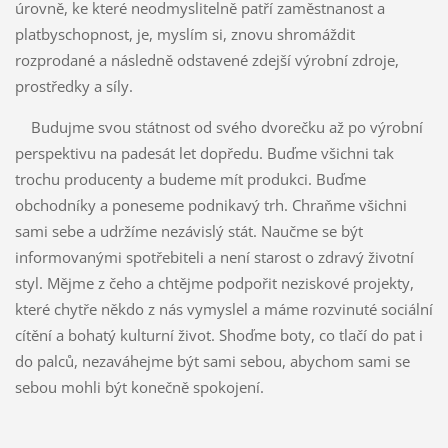
úrovně, ke které neodmyslitelně patří zaměstnanost a
platbyschopnost, je, myslím si, znovu shromáždit
rozprodané a následně odstavené zdejší výrobní zdroje,
prostředky a síly.
Budujme svou státnost od svého dvorečku až po výrobní
perspektivu na padesát let dopředu. Buďme všichni tak
trochu producenty a budeme mít produkci. Buďme
obchodníky a poneseme podnikavý trh. Chraňme všichni
sami sebe a udržíme nezávislý stát. Naučme se být
informovanými spotřebiteli a není starost o zdravý životní
styl. Mějme z čeho a chtějme podpořit neziskové projekty,
které chytře někdo z nás vymyslel a máme rozvinuté sociální
cítění a bohatý kulturní život. Shoďme boty, co tlačí do pat i
do palců, nezaváhejme být sami sebou, abychom sami se
sebou mohli být konečně spokojení.