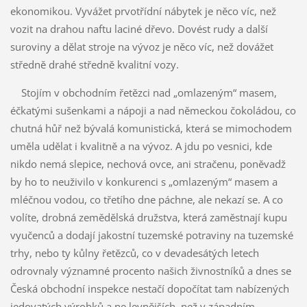
ekonomikou. Vyvážet prvotřídní nábytek je něco víc, než
vozit na drahou naftu laciné dřevo. Dovést rudy a další
suroviny a dělat stroje na vývoz je něco víc, než dovážet
středně drahé středně kvalitní vozy.
Stojím v obchodním řetězci nad „omlazeným“ masem,
éčkatými sušenkami a nápoji a nad německou čokoládou, co
chutná hůř než bývalá komunistická, která se mimochodem
uměla udělat i kvalitně a na vývoz. A jdu po vesnici, kde
nikdo nemá slepice, nechová ovce, ani stračenu, poněvadž
by ho to neuživilo v konkurenci s „omlazeným“ masem a
mléčnou vodou, co třetího dne páchne, ale nekazí se. A co
volíte, drobná zemědělská družstva, která zaměstnají kupu
vyučenců a dodají jakostní tuzemské potraviny na tuzemské
trhy, nebo ty kůlny řetězců, co v devadesátých letech
odrovnaly významné procento našich živnostníků a dnes se
Česká obchodní inspekce nestačí dopočítat tam nabízených
jedovatých výrobků a ne levnějších, než v západním