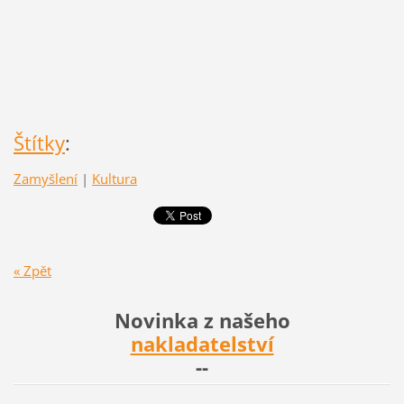
Štítky
:
Zamyšlení
|
Kultura
« Zpět
Novinka z našeho
nakladatelství
--