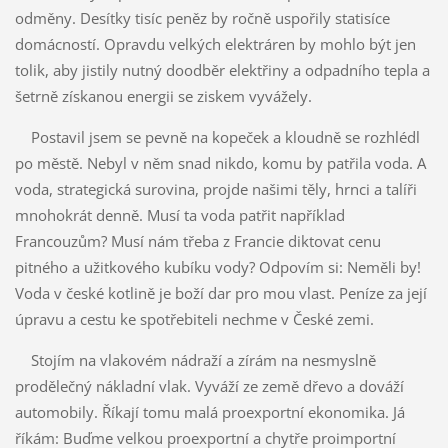
odměny. Desítky tisíc peněz by ročně uspořily statisíce
domácností. Opravdu velkých elektráren by mohlo být jen
tolik, aby jistily nutný doodběr elektřiny a odpadního tepla a
šetrně získanou energii se ziskem vyvážely.
Postavil jsem se pevně na kopeček a kloudně se rozhlédl
po městě. Nebyl v něm snad nikdo, komu by patřila voda. A
voda, strategická surovina, projde našimi těly, hrnci a talíři
mnohokrát denně. Musí ta voda patřit například
Francouzům? Musí nám třeba z Francie diktovat cenu
pitného a užitkového kubíku vody? Odpovím si: Neměli by!
Voda v české kotlině je boží dar pro mou vlast. Peníze za její
úpravu a cestu ke spotřebiteli nechme v České zemi.
Stojím na vlakovém nádraží a zírám na nesmyslně
prodělečný nákladní vlak. Vyváží ze země dřevo a dováží
automobily. Říkají tomu malá proexportní ekonomika. Já
říkám: Buďme velkou proexportní a chytře proimportní