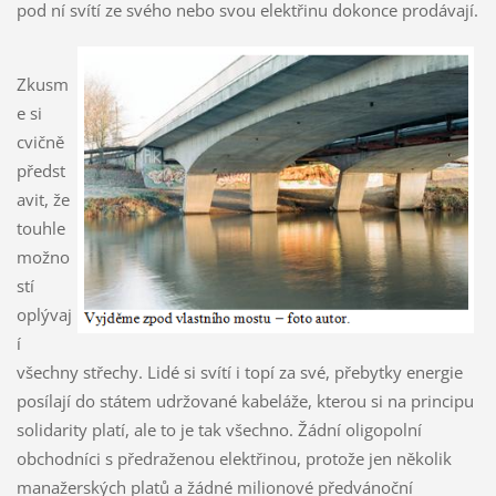
pod ní svítí ze svého nebo svou elektřinu dokonce prodávají.
Zkusm
e si
cvičně
předst
avit, že
touhle
možno
stí
oplývaj
í
všechny střechy. Lidé si svítí i topí za své, přebytky energie
posílají do státem udržované kabeláže, kterou si na principu
solidarity platí, ale to je tak všechno. Žádní oligopolní
obchodníci s předraženou elektřinou, protože jen několik
manažerských platů a žádné milionové předvánoční