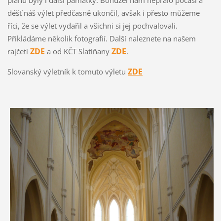
plánu byly i další památky. Bohužel nám nepřálo počasí a
déšť náš výlet předčasně ukončil, avšak i přesto můžeme
říci, že se výlet vydařil a všichni si jej pochvalovali.
Přikládáme několik fotografií. Další naleznete na našem
ZDE
ZDE
rajčeti
a od KČT Slatiňany
.
ZDE
Slovanský výletník k tomuto výletu