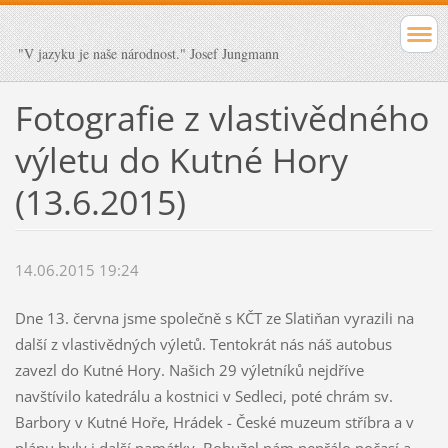
"V jazyku je naše národnost." Josef Jungmann
Fotografie z vlastivědného
výletu do Kutné Hory
(13.6.2015)
14.06.2015 19:24
Dne 13. června jsme společně s KČT ze Slatiňan vyrazili na
další z vlastivědných výletů. Tentokrát nás náš autobus
zavezl do Kutné Hory. Našich 29 výletníků nejdříve
navštívilo katedrálu a kostnici v Sedleci, poté chrám sv.
Barbory v Kutné Hoře, Hrádek - České muzeum stříbra a v