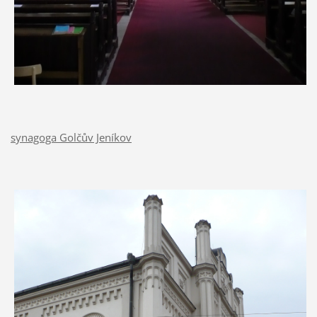
synagoga Golčův Jeníkov