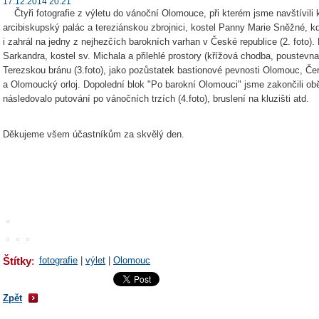
17.12.2014 20:21
Čtyři fotografie z výletu do vánoční Olomouce, při kterém jsme navštívili k
arcibiskupský palác a tereziánskou zbrojnici, kostel Panny Marie Sněžné, k
i zahrál na jedny z nejhezčích barokních varhan v České republice (2. foto). 
Sarkandra, kostel sv. Michala a přilehlé prostory (křížová chodba, poustev
Terezskou bránu (3.foto), jako pozůstatek bastionové pevnosti Olomouc, Če
a Olomoucký orloj. Dopolední blok "Po barokní Olomouci" jsme zakončili ob
následovalo putování po vánočních trzích (4.foto), bruslení na kluzišti atd.
Děkujeme všem účastníkům za skvělý den.
Štítky
:
fotografie
|
výlet
|
Olomouc
Zpět