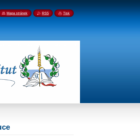
Mapa stránek
RSS
Tisk
uce