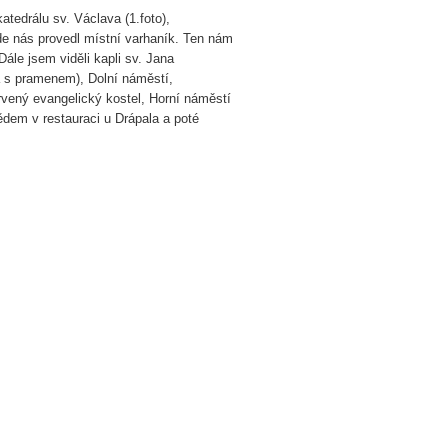
atedrálu sv. Václava (1.foto),
de nás provedl místní varhaník. Ten nám
Dále jsem viděli kapli sv. Jana
na s pramenem), Dolní náměstí,
rvený evangelický kostel, Horní náměstí
ědem v restauraci u Drápala a poté