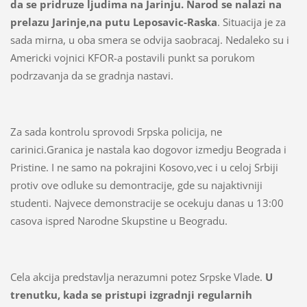
da se pridruze ljudima na Jarinju. Narod se nalazi na
prelazu Jarinje,na putu Leposavic-Raska
. Situacija je za
sada mirna, u oba smera se odvija saobracaj. Nedaleko su i
Americki vojnici KFOR-a postavili punkt sa porukom
podrzavanja da se gradnja nastavi.
Za sada kontrolu sprovodi Srpska policija, ne
carinici.Granica je nastala kao dogovor izmedju Beograda i
Pristine. I ne samo na pokrajini Kosovo,vec i u celoj Srbiji
protiv ove odluke su demontracije, gde su najaktivniji
studenti. Najvece demonstracije se ocekuju danas u 13:00
casova ispred Narodne Skupstine u Beogradu.
Cela akcija predstavlja nerazumni potez Srpske Vlade.
U
trenutku, kada se pristupi izgradnji regularnih