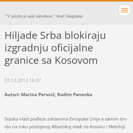
"V jazyku je naše národnost." Josef Jungmann
Hiljade Srba blokiraju
izgradnju oficijalne
granice sa Kosovom
07.12.2012 16:37
Autori: Marina Perović, Radim Panenka
Srpska vlast podleze zahtevima Evropske Unije a samim tim
idu na ruku postojecoj Albanskoj vladi na Kosovu i Metohiji.