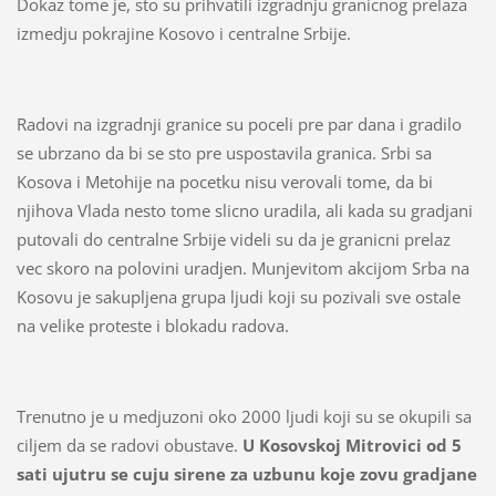
Dokaz tome je, sto su prihvatili izgradnju granicnog prelaza
izmedju pokrajine Kosovo i centralne Srbije.
Radovi na izgradnji granice su poceli pre par dana i gradilo
se ubrzano da bi se sto pre uspostavila granica. Srbi sa
Kosova i Metohije na pocetku nisu verovali tome, da bi
njihova Vlada nesto tome slicno uradila, ali kada su gradjani
putovali do centralne Srbije videli su da je granicni prelaz
vec skoro na polovini uradjen. Munjevitom akcijom Srba na
Kosovu je sakupljena grupa ljudi koji su pozivali sve ostale
na velike proteste i blokadu radova.
Trenutno je u medjuzoni oko 2000 ljudi koji su se okupili sa
ciljem da se radovi obustave.
U Kosovskoj Mitrovici od 5
sati ujutru se cuju sirene za uzbunu koje zovu gradjane