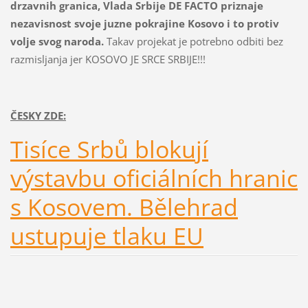
drzavnih granica, Vlada Srbije DE FACTO priznaje
nezavisnost svoje juzne pokrajine Kosovo i to protiv
volje svog naroda.
Takav projekat je potrebno odbiti bez
razmisljanja jer KOSOVO JE SRCE SRBIJE!!!
ČESKY ZDE:
Tisíce Srbů blokují
výstavbu oficiálních hranic
s Kosovem. Bělehrad
ustupuje tlaku EU