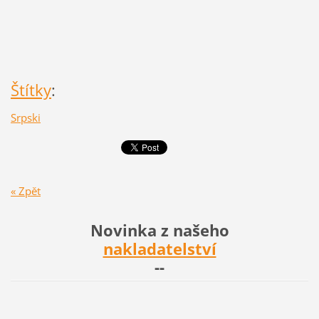
Štítky
:
Srpski
« Zpět
Novinka z našeho
nakladatelství
--