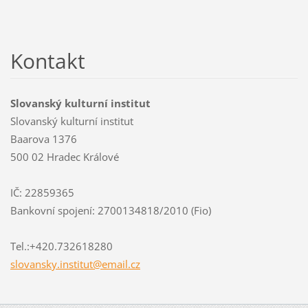
Kontakt
Slovanský kulturní institut
Slovanský kulturní institut
Baarova 1376
500 02 Hradec Králové
IČ: 22859365
Bankovní spojení: 2700134818/2010 (Fio)
Tel.:+420.732618280
slovansk
y.instit
ut@email
.cz