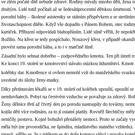
ve zlém počaté dítě nebude zdravé. Rodiny mívaly mnoho dětí, žena m
druhým. Lidé totiž počítali až se šedesátiprocentní dětskou úmrtností.
porodní báby – školené asistentky se státním příspěvkem a se sterilní
životaschopnost dítěte. Když vše dopadlo s Pánem Bohem, otec rodiny
kartiček. Příbuzní odpovídali blahopřáním. Lidé silně věřili, že nepokř
Božího. Na křest se tedy pospíchalo. Nouzový křest, v případě okamž
provést sama porodní bába, a to i v matčině lůně.
Zásadní bylo sehnat dobrého – zodpovědného kmotra. Ten při úmrtí rodi
Ke konci 19. století se kmotrovství stávalo otázkou lidumilství. Kmotr
kolébky dar. Kmotřence si ovšem nemohl vzít do manželského svazku
uvedené do úlohy ženy-matky.
Díky představám lékařů se v 19. století od kolébek upouští, upouští s
nemluvňatech. Pobyt na čerstvém vzduchu se považuje za zdravý. Boh
Ženy dělnice třetí až čtvrtý den po porodu nastoupily do továrny, nemo
kojila děti více rodinám, za to jí ostatní platily. Rovněž šlechtičny měly
neničily postavu. Kojné bohužel přenášely nemoci. Proto se začaly vy
měla být (ne prvorodička, ne špindíra, mladistvého statného vzhledu)
mravů, věřilo se, že s mlékem se do duše kojence vlévá i povaha koj