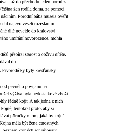
ívala až do přechodu jeden porod za
 Většina žen rodila doma, za pomoci
m náčiním. Porodní bába musela ověřit
 dal najevo veselí rozesláním
těné dítě nevejde do království
itého umírání novorozence, mohla
čů přebíral starost o obživu dítěte.
 dával do
. Prvorodičky byly křesťansky
e i od pevného povijanu na
užel výživa byla nedostatkové zboží.
hly řádně kojit. A tak jedna z nich
 kojné, tentokrát proto, aby si
dávat příručky o tom, jaká by kojná
. Kojná měla být žena ctnostných
né. Seznam kojných schraňovaly