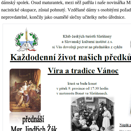
dámský spolek. Osud maturantek, mezi něž patřila i naše novinářka M
nacistické okupace, zůstal pohnutý. Vzdělané dámy s osobitými poža
neprovdatelné, končily jako osamělé slečny učitelky nebo úřednice.