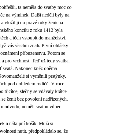
pohřešili, ta neměla do svatby moc co
diče na výminek. Další neděli byly na
a vložil ji do pravé ruky ženicha
ánského koncilu z roku 1412 byla
ěch a těch vstoupit do manželství.
yž vás všichni znali. První ohlášky
í oznámení příbuzenstvu. Potom se
a pro vrchnost. Teď už tedy svatba.
věď svatá. Nakonec kněz oběma
Novomanželé si vyměnili prstýnky,
ubách pod dohledem rodičů. V roce
 třicítce, slečny se vdávaly krátce
i se ženit bez povolení nadřízených.
li u odvodu, neměli svatbu vůbec
ek a nákupní košík. Muži si
volnosti nutit, předpokládalo se, že