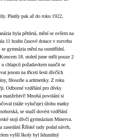
ily. Platily pak až do roku 1922,
mnázia byla pětiletá, mění se ovšem na
rala 11 hodin časové dotace v rozvrhu
4 se gymnázia mění na osmitřídní.
Koncem 18. století jsme měli pouze 2
o u chlapců požadavkem naučit se
at jenom na třiceti šesti dívčích
ny, filosofie a aritmetiky. Z roku
ději. Odborné vzdělání pro dívky
a manželství! Mnohá povolání si
čoval (stále vylučuje) úlohu matky
ohorská, se snaží dovést vzdělání
rské stojí dívčí gymnázium Minerva.
a zasedání Říšské rady podal návrh,
lem vyšší školy byl lidumilný