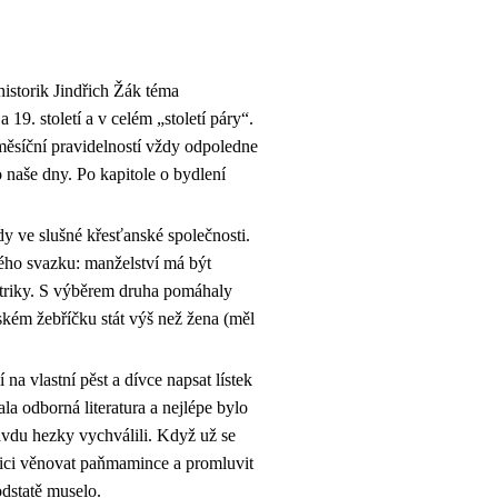
istorik Jindřich Žák téma
19. století a v celém „století páry“.
měsíční pravidelností vždy odpoledne
 naše dny. Po kapitole o bydlení
dy ve slušné křesťanské společnosti.
ého svazku: manželství má být
atriky. S výběrem druha pomáhaly
ském žebříčku stát výš než žena (měl
 na vlastní pěst a dívce napsat lístek
la odborná literatura a nejlépe bylo
avdu hezky vychválili. Když už se
ytici věnovat paňmamince a promluvit
odstatě muselo.