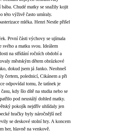
bába. Chudé matky se snažily kojit
 této výživě často umíraly.
asterizace mléka. Henri Nestle přišel
ek. První části výchovy se ujímala
tce svého a matku svou. Ideálem
losti na střídání ročních období a
azovaly městským dětem obrázkové
mko, dokud jsem já Janko. Neohneš
ily čertem, polednicí, Cikánem a při
ce odpovídal tomu, že tatínek je
d času, kdy šlo dítě na studia nebo se
patřilo pod neustálý dohled matky.
ětský pokojík nejdřív uhlídaly jen
pecké hračky byly náročnější než
evily se deskové stolní hry. A koncem
tem her, hlavně na venkově.