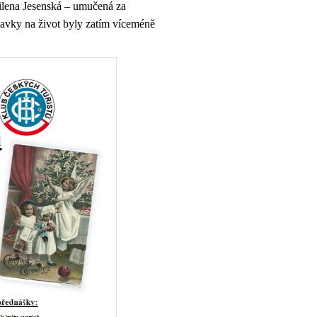
ilena Jesenská – umučená za
davky na život byly zatím víceméně