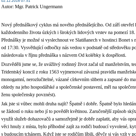
02.12.2016 07:51
Autor: Mgr. Patrick Ungermann
Nový přednáškový cyklus má nového přednášejícího. Od září otevřel h
každodenního života úzkých i širokých lidových vrstev na pomezí 18. a 
Přednášky je možné si vyslechnout ve Slatiňanech v hostinci Bonet s 
od 17:30. Vysvětlující odbočky nás vedou v podstatě od středověku po
následovala v říjnu přednáška s názvem Od kolébky k dospělosti.
Dozvěděli jsme se, že uvážlivý rodinný život začal už manželstvím, te
Tridentský koncil z roku 1563 vyjmenoval závazná pravidla manželsk
monogamní, nerozlučitelné, vázané církevním slibem a zapsané do m
ohledy na jeho hospodářské a společenské postavení, měl na společen
ženu společensky povznést).
Jak jste si vůbec mohli druha najít? Špatně i dobře. Špatně bylo hledání
se žádostí o ruku nebo jí to povědět květinou. Zaručenější způsob skýta
využít služeb dohazovačů a samozřejmě je dobře zaplatit, aby vás opr
věci hnuly z místa, bylo příhodné zajít za rodiči budoucí vyvolené, k
s budoucím tchánem. Když jste se rodičům líbili, děvče si vás vzít v p