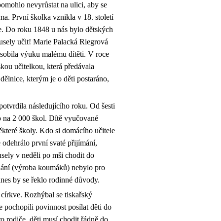
mohlo nevyrůstat na ulici, aby se
ma. První školka vznikla v 18. století
ře. Do roku 1848 u nás bylo dětských
musely učit! Marie Palacká Riegrová
ůsobila výuku malému dítěti. V roce
kou učitelkou, která předávala
ělnice, kterým je o děti postaráno,
otvrdila následujícího roku. Od šesti
o na 2 000 škol. Dítě vyučované
které školy. Kdo si domácího učitele
 odehrálo první svaté přijímání,
usely v neděli po mši chodit do
dělání (výroba koumáků) nebylo pro
dnes by se řeklo rodinné důvody.
církve. Rozhýbal se tiskařský
 pochopili povinnost posílat děti do
o rodiče, děti musí chodit řádně do