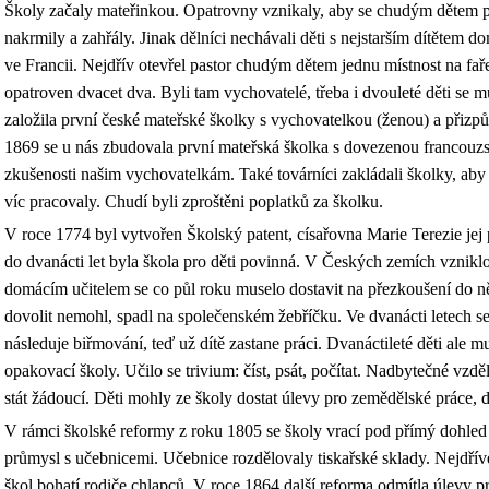
Školy začaly mateřinkou. Opatrovny vznikaly, aby se chudým dětem po
nakrmily a zahřály. Jinak dělníci nechávali děti s nejstarším dítětem do
ve Francii. Nejdřív otevřel pastor chudým dětem jednu místnost na fa
opatroven dvacet dva. Byli tam vychovatelé, třeba i dvouleté děti se 
založila první české mateřské školky s vychovatelkou (ženou) a přizp
1869 se u nás zbudovala první mateřská školka s dovezenou francouzs
zkušenosti našim vychovatelkám. Také továrníci zakládali školky, aby d
víc pracovaly. Chudí byli zproštěni poplatků za školku.
V roce 1774 byl vytvořen Školský patent, císařovna Marie Terezie jej p
do dvanácti let byla škola pro děti povinná. V Českých zemích vznikl
domácím učitelem se co půl roku muselo dostavit na přezkoušení do ně
dovolit nemohl, spadl na společenském žebříčku. Ve dvanácti letech se
následuje biřmování, teď už dítě zastane práci. Dvanáctileté děti ale m
opakovací školy. Učilo se trivium: číst, psát, počítat. Nadbytečné vz
stát žádoucí. Děti mohly ze školy dostat úlevy pro zemědělské práce, 
V rámci školské reformy z roku 1805 se školy vrací pod přímý dohled 
průmysl s učebnicemi. Učebnice rozdělovaly tiskařské sklady. Nejdříve
škol bohatí rodiče chlapců. V roce 1864 další reforma odmítla úlevy pr