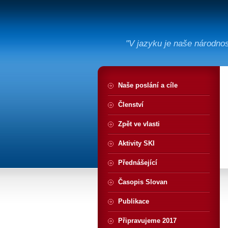
"V jazyku je naše národno
Naše poslání a cíle
Členství
Zpět ve vlasti
Aktivity SKI
Přednášející
Časopis Slovan
Publikace
Připravujeme 2017