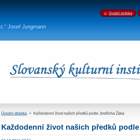
Úvodní stránka
st." Josef Jungmann
Úvodní stránka
>
Každodenní život našich předků podle Jindřicha Žáka
Každodenní život našich předků podle