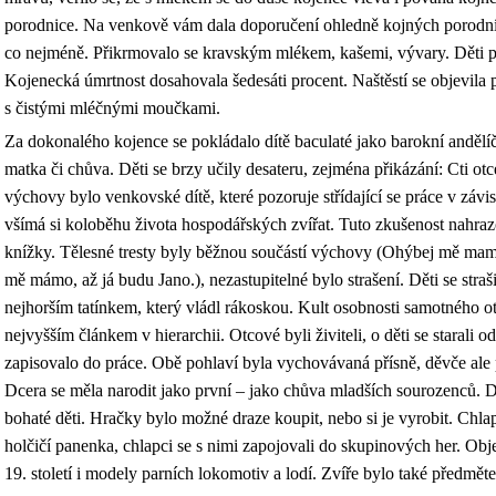
porodnice. Na venkově vám dala doporučení ohledně kojných porodní 
co nejméně. Přikrmovalo se kravským mlékem, kašemi, vývary. Děti po
Kojenecká úmrtnost dosahovala šedesáti procent. Naštěstí se objevila p
s čistými mléčnými moučkami.
Za dokonalého kojence se pokládalo dítě baculaté jako barokní andělíč
matka či chůva. Děti se brzy učily desateru, zejména přikázání: Cti o
výchovy bylo venkovské dítě, které pozoruje střídající se práce v závis
všímá si koloběhu života hospodářských zvířat. Tuto zkušenost nahr
knížky. Tělesné tresty byly běžnou součástí výchovy (Ohýbej mě ma
mě mámo, až já budu Jano.), nezastupitelné bylo strašení. Děti se straš
nejhorším tatínkem, který vládl rákoskou. Kult osobnosti samotného ot
nejvyšším článkem v hierarchii. Otcové byli živiteli, o děti se starali o
zapisovalo do práce. Obě pohlaví byla vychovávaná přísně, děvče ale 
Dcera se měla narodit jako první – jako chůva mladších sourozenců. D
bohaté děti. Hračky bylo možné draze koupit, nebo si je vyrobit. Chla
holčičí panenka, chlapci se s nimi zapojovali do skupinových her. Obj
19. století i modely parních lokomotiv a lodí. Zvíře bylo také předmě