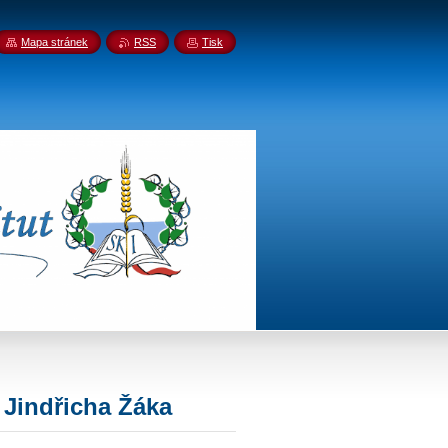
Mapa stránek
RSS
Tisk
 Jindřicha Žáka