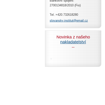
Bankovní spojení:
2700134818/2010 (Fio)
Tel.:+420.732618280
slovansk
y.instit
ut@email
.cz
Novinka z našeho
nakladatelství
--