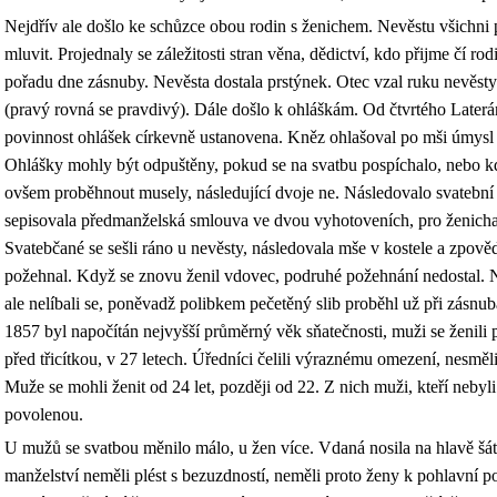
Nejdřív ale došlo ke schůzce obou rodin s ženichem. Nevěstu všichni 
mluvit. Projednaly se záležitosti stran věna, dědictví, kdo přijme čí ro
pořadu dne zásnuby. Nevěsta dostala prstýnek. Otec vzal ruku nevěsty 
(pravý rovná se pravdivý). Dále došlo k ohláškám. Od čtvrtého Later
povinnost ohlášek církevně ustanovena. Kněz ohlašoval po mši úmysl t
Ohlášky mohly být odpuštěny, pokud se na svatbu pospíchalo, nebo kd
ovšem proběhnout musely, následující dvoje ne. Následovalo svatebn
sepisovala předmanželská smlouva ve dvou vyhotoveních, pro ženicha 
Svatebčané se sešli ráno u nevěsty, následovala mše v kostele a zpo
požehnal. Když se znovu ženil vdovec, podruhé požehnání nedostal. 
ale nelíbali se, poněvadž polibkem pečetěný slib proběhl už při zásn
1857 byl napočítán nejvyšší průměrný věk sňatečnosti, muži se ženili po
před třicítkou, v 27 letech. Úředníci čelili výraznému omezení, nesměl
Muže se mohli ženit od 24 let, později od 22. Z nich muži, kteří neby
povolenou.
U mužů se svatbou měnilo málo, u žen více. Vdaná nosila na hlavě šát
manželství neměli plést s bezuzdností, neměli proto ženy k pohlavní po