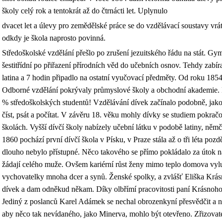
školy celý rok a tentokrát až do čtrnácti let. Uplynulo
dvacet let a úlevy pro zemědělské práce se do vzdělávací soustavy vrát
odkdy je škola naprosto povinná.
Středoškolské vzdělání přešlo po zrušení jezuitského řádu na stát. Gy
šestitřídní po přiřazení přírodních věd do učebních osnov. Tehdy zabí
latina a 7 hodin připadlo na ostatní vyučovací předměty. Od roku 185
Odborné vzdělání pokrývaly průmyslové školy a obchodní akademie. 
% středoškolských studentů! Vzdělávání dívek začínalo podobně, jak
číst, psát a počítat. V závěru 18. věku mohly dívky se studiem pokračov
školách. Vyšší dívčí školy nabízely učební látku v podobě latiny, němči
1860 pochází první dívčí škola v Písku, v Praze stála až o tři léta poz
dlouho nebylo přístupné. Něco takového se přímo pokládalo za útok n
žádají celého muže. Ovšem kariérní růst ženy mimo teplo domova vylu
vychovatelky mnoha dcer a synů. Ženské spolky, a zvlášť Eliška Krásn
dívek a dam odněkud někam. Díky olbřímí pracovitosti paní Krásnoho
Jediný z poslanců Karel Adámek se nechal obrozenkyní přesvědčit a n
aby něco tak nevídaného, jako Minerva, mohlo být otevřeno. Zřizovate