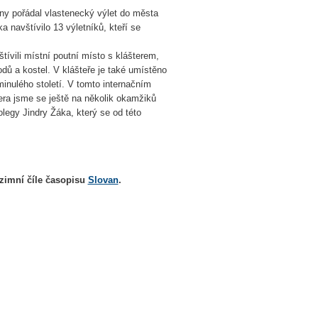
ny pořádal vlastenecký výlet do města
 navštívilo 13 výletníků, kteří se
vili místní poutní místo s klášterem,
odů a kostel. V klášteře je také umístěno
inulého století. V tomto internačním
tera jsme se ještě na několik okamžiků
olegy Jindry Žáka, který se od této
dzimní číle časopisu
Slovan
.