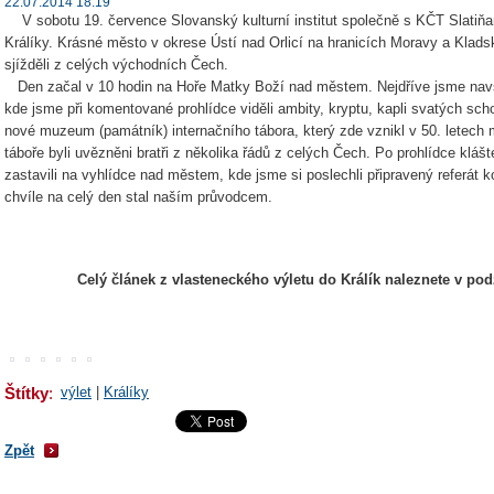
22.07.2014 18:19
V sobotu 19. července Slovanský kulturní institut společně s KČT Slatiňa
Králíky. Krásné město v okrese Ústí nad Orlicí na hranicích Moravy a Kladska
sjížděli z celých východních Čech.
Den začal v 10 hodin na Hoře Matky Boží nad městem. Nejdříve jsme navští
kde jsme při komentované prohlídce viděli ambity, kryptu, kapli svatých sch
nové muzeum (památník) internačního tábora, který zde vznikl v 50. letech m
táboře byli uvězněni bratři z několika řádů z celých Čech. Po prohlídce kláš
zastavili na vyhlídce nad městem, kde jsme si poslechli připravený referát k
chvíle na celý den stal naším průvodcem.
Celý článek z vlasteneckého výletu do Králík naleznete v po
Štítky
:
výlet
|
Králíky
Zpět