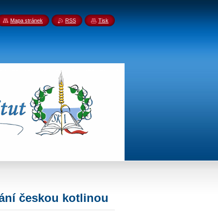
Mapa stránek
RSS
Tisk
vání českou kotlinou