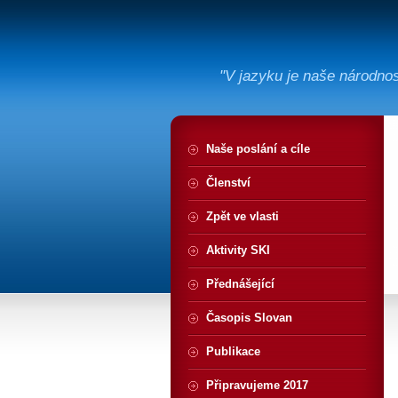
"V jazyku je naše národno
Naše poslání a cíle
Členství
Zpět ve vlasti
Aktivity SKI
Přednášející
Časopis Slovan
Publikace
Připravujeme 2017