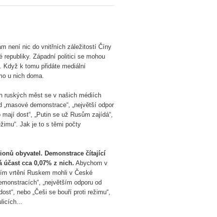
m není nic do vnitřních záležitostí Číny
 republiky. Západní politici se mohou
. Když k tomu přidáte mediální
ímo u nich doma.
ch ruských měst se v našich médiích
ad „masové demonstrace“, „největší odpor
mají dost“, „Putin se už Rusům zajídá“,
žimu“. Jak je to s těmi počty
onů obyvatel. Demonstrace čítající
ná účast cca 0,07% z nich.
Abychom v
ím vrtění Ruskem mohli v České
emonstracích“, „největším odporu od
ost“, nebo „Češi se bouří proti režimu“,
licích...