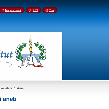
Mapa stránek
RSS
Tisk
cké vrtění Ruskem
í aneb