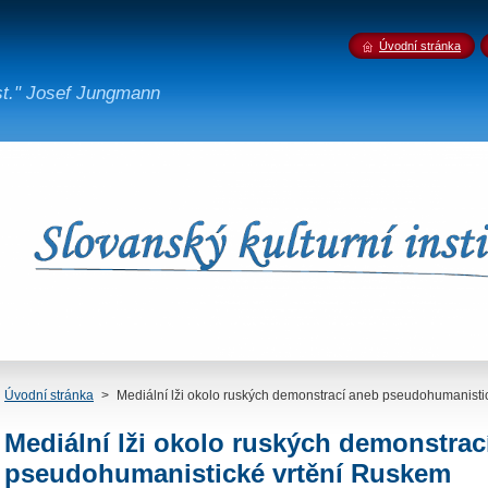
Úvodní stránka
st." Josef Jungmann
Úvodní stránka
>
Mediální lži okolo ruských demonstrací aneb pseudohumanisti
Mediální lži okolo ruských demonstrac
pseudohumanistické vrtění Ruskem