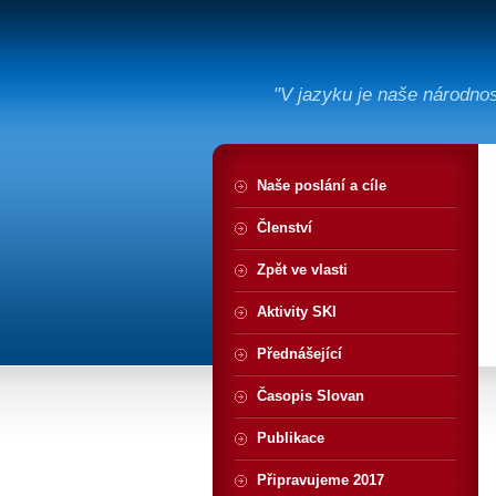
"V jazyku je naše národno
Naše poslání a cíle
Členství
Zpět ve vlasti
Aktivity SKI
Přednášející
Časopis Slovan
Publikace
Připravujeme 2017