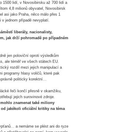
 1500 lidí, v Novosibirsku až 700 lidí a
tom 4,8 milionů obyvatel, Novosibirsk
el asi jako Praha, něco málo přes 1
i v jednom případě nevyplatí.
městí liberály, nacionalisty,
dím, jak drží pohromadě po případném
idně jen poloviční oproti výsledkům
 nás, ale téměř ve všech státech EU.
ický rozdíl mezi jejich manipulací a
i programy hlasy voličů, které pak
právně politicky korektní…
ilácké řeči končí přesně v okamžiku,
řebují jejich surovinové zdroje.
y mohlo znamenat také miliony
od jakékoli oficiální kritiky na téma
Egypťanů… a nemáme se plést ani do ryze