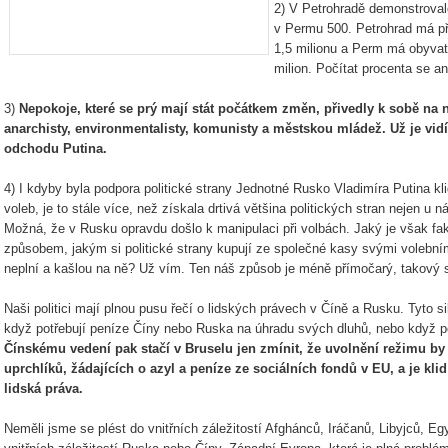
2) V Petrohradě demonstrovalo
v Permu 500. Petrohrad má při
1,5 milionu a Perm má obyvat
milion. Počítat procenta se an
3)
Nepokoje, které se prý mají stát počátkem změn, přivedly k sobě na ná
anarchisty, environmentalisty, komunisty a městskou mládež. Už je vi
odchodu Putina.
4) I kdyby byla podpora politické strany Jednotné Rusko Vladimíra Putina kl
voleb, je to stále více, než získala drtivá většina politických stran nejen u
Možná, že v Rusku opravdu došlo k manipulaci při volbách. Jaký je však fakt
způsobem, jakým si politické strany kupují ze společné kasy svými volebním
neplní a kašlou na ně? Už vím. Ten náš způsob je méně přímočarý, takový s
Naši politici mají plnou pusu řečí o lidských právech v Číně a Rusku. Tyto s
když potřebují peníze Číny nebo Ruska na úhradu svých dluhů, nebo když pot
Čínskému vedení pak stačí v Bruselu jen zmínit, že uvolnění režimu b
uprchlíků, žádajících o azyl a peníze ze sociálních fondů v EU, a je klid 
lidská práva.
Neměli jsme se plést do vnitřních záležitostí Afghánců, Iráčanů, Libyjců, 