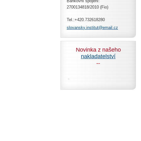
Bankovní spojení:
2700134818/2010 (Fio)
Tel.:+420.732618280
slovansk
y.instit
ut@email
.cz
Novinka z našeho
nakladatelství
--