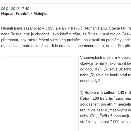
06.01.2012 17:40
Napsal: František Matějka
Neměli jsme zasahovat v Libyi, ale ani v Iráku či Afghánistánu. Stejně tak ná
nebo Ruska, což je obdobné, jako když tvrdím, že Bruselu není nic do České
přetrhnout, aby místo řešení vlastních problémů poukázali na problémy jinde
manipulaci, máte dokonáno – lidé na chvíli zapomenou na to, co se děje př
V souvislosti s děním v ulicí
objevují termíny jako napříkl
od doby XY“, „Rusové už toho 
nebo „Rusově se bouří proti re
doopravdy?
1)
Rusko má celkem 142 mili
třeba i 100 tisíc lidí zname
současném početním mediáln
republice psát o „masových d
doby XY“, „Češi už toho mají d
stačilo by jen asi 7.000 lidí v u