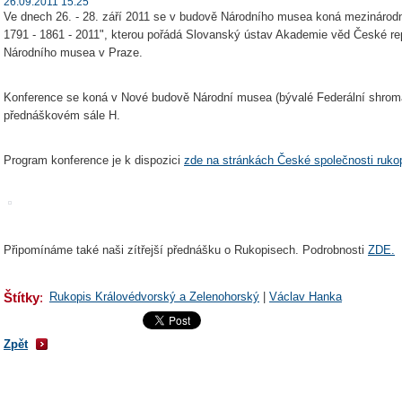
26.09.2011 15:25
Ve dnech 26. - 28. září 2011 se v budově Národního musea koná mezinárod
1791 - 1861 - 2011", kterou pořádá Slovanský ústav Akademie věd České re
Národního musea v Praze.
Konference se koná v Nové budově Národní musea (bývalé Federální shromáž
přednáškovém sále H.
Program konference je k dispozici
zde na stránkách České společnosti ruko
Připomínáme také naši zítřejší přednášku o Rukopisech. Podrobnosti
ZDE.
Štítky
:
Rukopis Královédvorský a Zelenohorský
|
Václav Hanka
Zpět