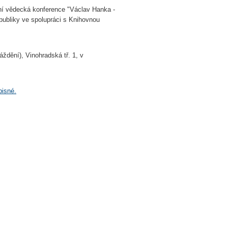
ní vědecká konference "Václav Hanka -
publiky ve spolupráci s Knihovnou
dění), Vinohradská tř. 1, v
pisné.