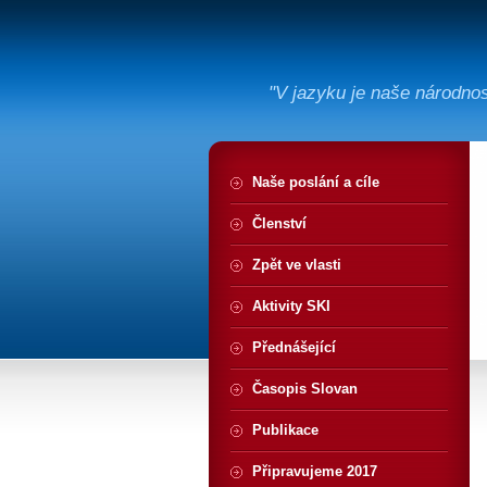
"V jazyku je naše národno
Naše poslání a cíle
Členství
Zpět ve vlasti
Aktivity SKI
Přednášející
Časopis Slovan
Publikace
Připravujeme 2017