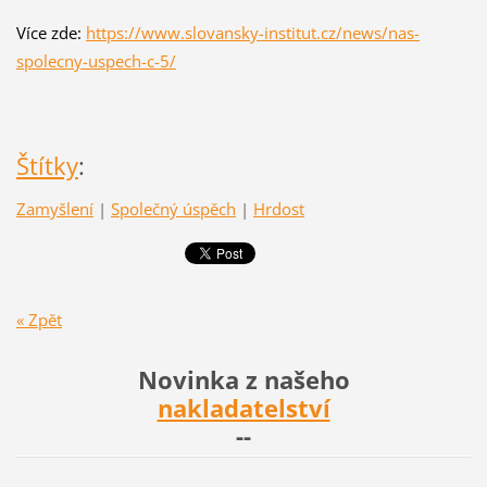
Více zde:
https://www.slovansky-institut.cz/news/nas-
spolecny-uspech-c-5/
Štítky
:
Zamyšlení
|
Společný úspěch
|
Hrdost
« Zpět
Novinka z našeho
nakladatelství
--