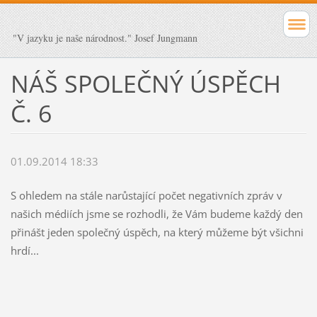
"V jazyku je naše národnost." Josef Jungmann
NÁŠ SPOLEČNÝ ÚSPĚCH
Č. 6
01.09.2014 18:33
S ohledem na stále narůstající počet negativních zpráv v
našich médiích jsme se rozhodli, že Vám budeme každý den
přinášt jeden společný úspěch, na který můžeme být všichni
hrdí...