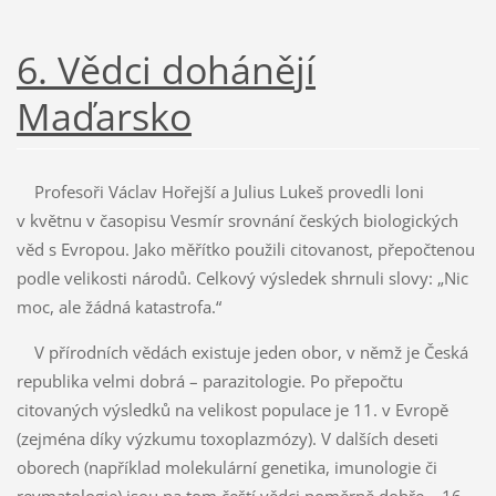
6. Vědci dohánějí
Maďarsko
Profesoři Václav Hořejší a Julius Lukeš provedli loni
v květnu v časopisu Vesmír srovnání českých biologických
věd s Evropou. Jako měřítko použili citovanost, přepočtenou
podle velikosti národů. Celkový výsledek shrnuli slovy: „Nic
moc, ale žádná katastrofa.“
V přírodních vědách existuje jeden obor, v němž je Česká
republika velmi dobrá – parazitologie. Po přepočtu
citovaných výsledků na velikost populace je 11. v Evropě
(zejména díky výzkumu toxoplazmózy). V dalších deseti
oborech (například molekulární genetika, imunologie či
revmatologie) jsou na tom čeští vědci poměrně dobře – 16.