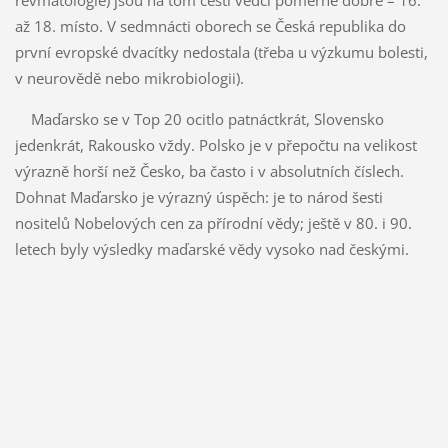
až 18. místo. V sedmnácti oborech se Česká republika do
první evropské dvacítky nedostala (třeba u výzkumu bolesti,
v neurovědě nebo mikrobiologii).
Maďarsko se v Top 20 ocitlo patnáctkrát, Slovensko
jedenkrát, Rakousko vždy. Polsko je v přepočtu na velikost
výrazně horší než Česko, ba často i v absolutních číslech.
Dohnat Maďarsko je výrazný úspěch: je to národ šesti
nositelů Nobelových cen za přírodní vědy; ještě v 80. i 90.
letech byly výsledky maďarské vědy vysoko nad českými.