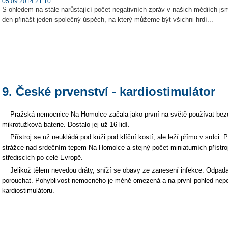
05.09.2014 21:10
S ohledem na stále narůstající počet negativních zpráv v našich médiích 
den přinášt jeden společný úspěch, na který můžeme být všichni hrdí...
9. České prvenství - kardiostimulátor
Pražská nemocnice Na Homolce začala jako první na světě používat bezdrá
mikrotužková baterie. Dostalo jej už 16 lidí.
Přístroj se už neukládá pod kůži pod klíční kostí, ale leží přímo v srdci.
strážce nad srdečním tepem Na Homolce a stejný počet miniaturních přístroj
střediscích po celé Evropě.
Jelikož tělem nevedou dráty, sníží se obavy ze zanesení infekce. Odpadaj
porouchat. Pohyblivost nemocného je méně omezená a na první pohled nepo
kardiostimulátoru.