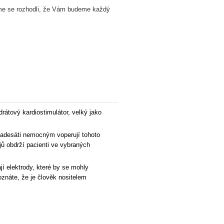
jsme se rozhodli, že Vám budeme každý
tový kardiostimulátor, velký jako
 Padesáti nemocným voperují tohoto
ů obdrží pacienti ve vybraných
í elektrody, které by se mohly
znáte, že je člověk nositelem