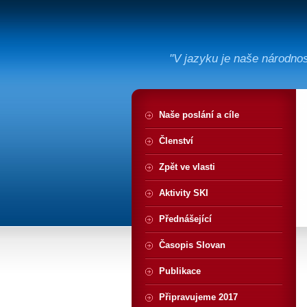
"V jazyku je naše národno
Naše poslání a cíle
Členství
Zpět ve vlasti
Aktivity SKI
Přednášející
Časopis Slovan
Publikace
Připravujeme 2017