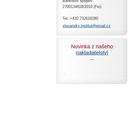
Bankovní spojení:
2700134818/2010 (Fio)
Tel.:+420.732618280
slovansk
y.instit
ut@email
.cz
Novinka z našeho
nakladatelství
--