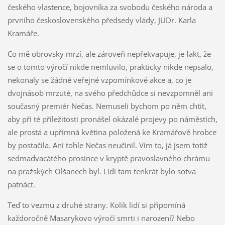
českého vlastence, bojovníka za svobodu českého národa a
prvního československého předsedy vlády, JUDr. Karla
Kramáře.
Co mě obrovsky mrzí, ale zároveň nepřekvapuje, je fakt, že
se o tomto výročí nikde nemluvilo, prakticky nikde nepsalo,
nekonaly se žádné veřejné vzpomínkové akce a, co je
dvojnásob mrzuté, na svého předchůdce si nevzpomněl ani
současný premiér Nečas. Nemuseli bychom po něm chtít,
aby při té příležitosti pronášel okázalé projevy po náměstích,
ale prostá a upřímná květina položená ke Kramářově hrobce
by postačila. Ani tohle Nečas neučinil. Vím to, já jsem totiž
sedmadvacátého prosince v kryptě pravoslavného chrámu
na pražských Olšanech byl. Lidí tam tenkrát bylo sotva
patnáct.
Teď to vezmu z druhé strany. Kolik lidí si připomíná
každoročně Masarykovo výročí smrti i narození? Nebo