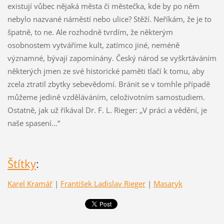
existují vůbec nějaká města či městečka, kde by po něm
nebylo nazvané náměstí nebo ulice? Stěží. Neříkám, že je to
špatně, to ne. Ale rozhodně tvrdím, že některým
osobnostem vytváříme kult, zatímco jiné, neméně
významné, bývají zapomínány. Český národ se vyškrtáváním
některých jmen ze své historické paměti tlačí k tomu, aby
zcela ztratil zbytky sebevědomí. Bránit se v tomhle případě
můžeme jedině vzděláváním, celoživotním samostudiem.
Ostatně, jak už říkával Dr. F. L. Rieger: „V práci a vědění, je
naše spasení…“
Štítky
:
Karel Kramář
|
František Ladislav Rieger
|
Masaryk