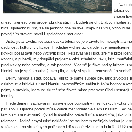
Na druhou
tolerance 
snášenlivo
unesu, přenesu přes srdce, zkrátka strpím. Bude-li se chtít, abych hodně str
hrozí společnosti tím, že se jednoho dne na své útrapy naštvou, vzbouří se 
pevnějším stavem mysli i společnosti moudrost.
Jistě, jistá, zvolna rostoucí dávka tolerance je v životě lidí nezbytná a 
osobnosti, kultury, civilizace. Příkladně – dnes už čarodějnice neupalujeme.
kdykoli pozastavit nebo vychýlit krize. Nejzávažnější jsou zřejmě krize ident
vzdoru, v pubertě, my dospělci projdeme krizí středního věku, krizí manželsk
produktivity nebo prestiže, a tak podobně. Vlastně je život naditý krizemi z
hladký, ba je spíš kostrbatý jako pila, a tady si spolu s renesančním sochař
Dějiny národa a státu podávají obraz té samé zubaté pily, jako životopis je
oslabovat v kritické situaci identitu nerozvážným seškrtáváním hodnot a vzn
pojmy a pravidly, která ve skutečném životě mimo pracovny úřadů neustojí n
identity.
Předejděme jí zachováním správné posloupnosti v mezilidských vztazích. 
pak spolu. Opačné pořadí může končit rozchodem ve zlém i násilím. Teď není
feminismu stavět ostrý výklad islámského práva šaríja a mezi tím, jako v lis
tolerance. Jediné smysluplné nakládání se souborem zažitých hodnot je v p
v závislosti na skutečných potřebách lidí v dané civilizaci a kultuře. Udržuj