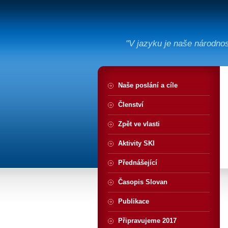
"V jazyku je naše národno
Naše poslání a cíle
Členství
Zpět ve vlasti
Aktivity SKI
Přednášející
Časopis Slovan
Publikace
Připravujeme 2017