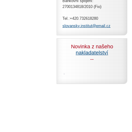
Bankovní spojení:
2700134818/2010 (Fio)
Tel.:+420.732618280
slovansk
y.instit
ut@email
.cz
Novinka z našeho
nakladatelství
--