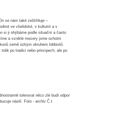
On se nám také zeštíhluje –
dnot ve všelidské, v kulturní a v
 si ji ohýbáme podle situační a často
tíme a vzniklé mezery jsme ochotni
zákonů země úzkým okruhem lobbistů.
lik po tradici nebo principech, ale po
dnostranně tolerovat něco zlé budí odpor
uzuje násilí. Foto - archiv Č.t.