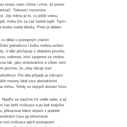
 stranu sami cítíme i víme, že jenom
nestačí. Tolerancí rozumíme
st. Její měrou je to, co ještě snesu,
pěl, mohu tím za čas hodně trpět. Trpící
a budou metat blesky. Proto je daleko
má co dělat s postupným zráním
 Zrání jednotlivce i kultur mohou ovšem
ity. U dětí přicházejí s obdobím prvního
ou, rodinnou, krizí spojenou se ztrátou
rovna tak, jako očekáváními a vůbec není
em povíme, že „rány dávají tvar“.
dnotlivce. Pro oba případy je zdrcující
iklé mezery látat tuze abstraktními
a nohou. Tehdy se nejspíš dostaví krize
Nejdřív se naučme žít vedle sebe, a až
 čas bořit civilizace a po bok krajního
u, přikazovat lidem utrpení v podobě
roměnách času jej reformovat
me své civilizace jejich postupným