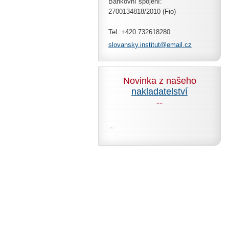
Bankovní spojení:
2700134818/2010 (Fio)
Tel.:+420.732618280
slovansk
y.instit
ut@email
.cz
Novinka z našeho
nakladatelství
--