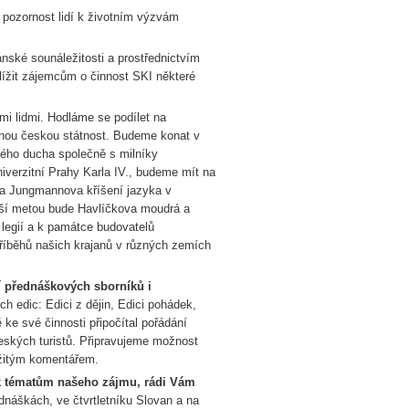
it pozornost lidí k životním výzvám
nské sounáležitosti a prostřednictvím
blížit zájemcům o činnost SKI některé
ími lidmi. Hodláme se podílet na
nou českou státnost. Budeme konat v
ského ducha společně s milníky
verzitní Prahy Karla IV., budeme mít na
a Jungmannova kříšení jazyka v
ší metou bude Havlíčkova moudrá a
legií a k památce budovatelů
říběhů našich krajanů v různých zemích
í přednáškových sborníků i
ích edic: Edici z dějin, Edici pohádek,
 ke své činnosti připočítal pořádání
eských turistů. Připravujeme možnost
ežitým komentářem.
t k tématům našeho zájmu, rádi Vám
řednáškách, ve čtvrtletníku Slovan a na