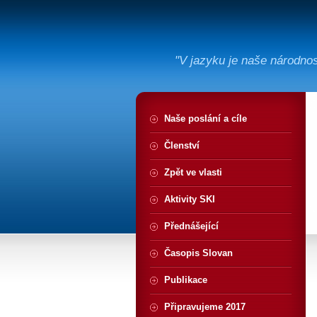
"V jazyku je naše národno
Naše poslání a cíle
Členství
Zpět ve vlasti
Aktivity SKI
Přednášející
Časopis Slovan
Publikace
Připravujeme 2017