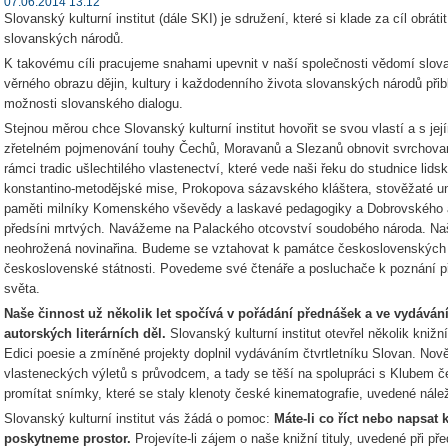
07.06.2014 13:12
Slovanský kulturní institut (dále SKI) je sdružení, které si klade za cíl obrát
slovanských národů.
K takovému cíli pracujeme snahami upevnit v naší společnosti vědomí slova
věrného obrazu dějin, kultury i každodenního života slovanských národů při
možnosti slovanského dialogu.
Stejnou měrou chce Slovanský kulturní institut hovořit se svou vlastí a s jej
zřetelném pojmenování touhy Čechů, Moravanů a Slezanů obnovit svrchova
rámci tradic ušlechtilého vlastenectví, které vede naši řeku do studnice lid
konstantino-metodějské mise, Prokopova sázavského kláštera, stověžaté uni
paměti milníky Komenského vševědy a laskavé pedagogiky a Dobrovského 
předsíni mrtvých. Navážeme na Palackého otcovství soudobého národa. Na
neohrožená novinařina. Budeme se vztahovat k památce československých 
československé státnosti. Povedeme své čtenáře a posluchače k poznání p
světa.
Naše činnost už několik let spočívá v pořádání přednášek a ve vydáván
autorských literárních děl.
Slovanský kulturní institut otevřel několik knižn
Edici poesie a zmíněné projekty doplnil vydáváním čtvrtletníku Slovan. Nově
vlasteneckých výletů s průvodcem, a tady se těší na spolupráci s Klubem č
promítat snímky, které se staly klenoty české kinematografie, uvedené nál
Slovanský kulturní institut vás žádá o pomoc:
Máte-li co říct nebo napsa
poskytneme prostor.
Projevíte-li zájem o naše knižní tituly, uvedené při p