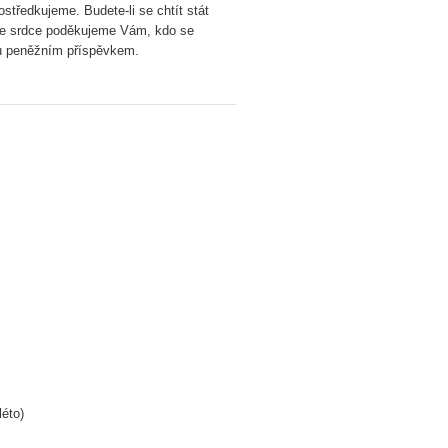
středkujeme. Budete-li se chtít stát
ze srdce poděkujeme Vám, kdo se
utu peněžním příspěvkem.
éto)