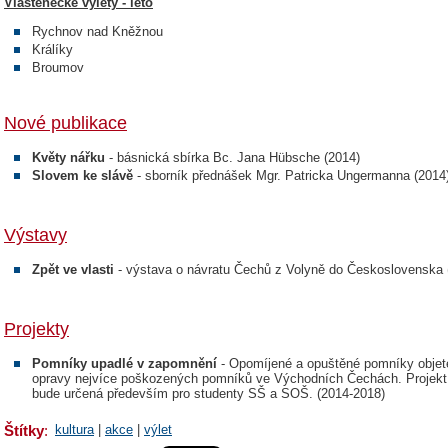
Vlastenecké výlety - léto
Rychnov nad Kněžnou
Králíky
Broumov
Nové publikace
Květy nářku
- básnická sbírka Bc. Jana Hübsche (2014)
Slovem ke slávě
- sborník přednášek Mgr. Patricka Ungermanna (2014
Výstavy
Zpět ve vlasti
- výstava o návratu Čechů z Volyně do Československa 
Projekty
Pomníky upadlé v zapomnění
- Opomíjené a opuštěné pomníky objete
opravy nejvíce poškozených pomníků ve Východních Čechách. Projekt b
bude určená především pro studenty SŠ a SOŠ. (2014-2018)
Štítky
:
kultura
|
akce
|
výlet