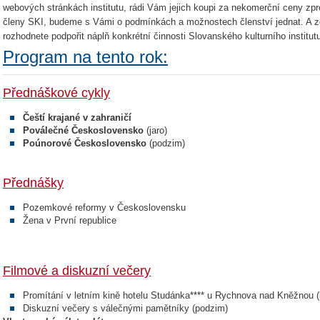
webových stránkách institutu, rádi Vám jejich koupi za nekomerční ceny zpro
členy SKI, budeme s Vámi o podmínkách a možnostech členství jednat. A 
rozhodnete podpořit náplň konkrétní činnosti Slovanského kulturního instit
Program na tento rok:
Přednáškové cykly
Čeští krajané v zahraničí
Poválečné Československo
(jaro)
Poúnorové Československo
(podzim)
Přednášky
Pozemkové reformy v Československu
Žena v První republice
Filmové a diskuzní večery
Promítání v letním kině hotelu Studánka**** u Rychnova nad Kněžnou (l
Diskuzní večery s válečnými pamětníky (podzim)