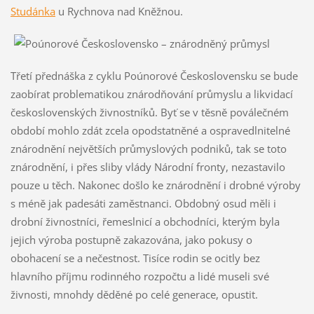
Studánka
u Rychnova nad Kněžnou.
Třetí přednáška z cyklu Poúnorové Československu se bude
zaobírat problematikou znárodňování průmyslu a likvidací
československých živnostníků. Byť se v těsně poválečném
období mohlo zdát zcela opodstatněné a ospravedlnitelné
znárodnění největších průmyslových podniků, tak se toto
znárodnění, i přes sliby vlády Národní fronty, nezastavilo
pouze u těch. Nakonec došlo ke znárodnění i drobné výroby
s méně jak padesáti zaměstnanci. Obdobný osud měli i
drobní živnostníci, řemeslnicí a obchodníci, kterým byla
jejich výroba postupně zakazována, jako pokusy o
obohacení se a nečestnost. Tisíce rodin se ocitly bez
hlavního příjmu rodinného rozpočtu a lidé museli své
živnosti, mnohdy děděné po celé generace, opustit.