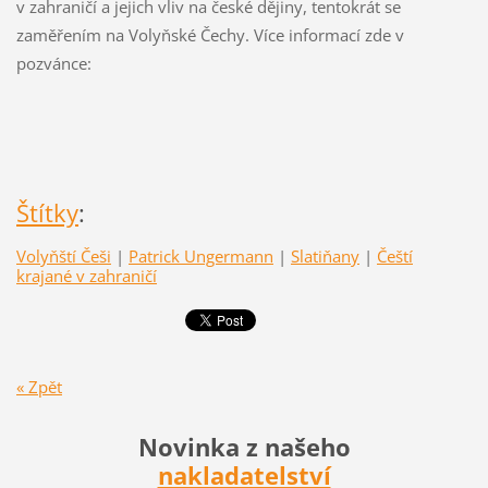
v zahraničí a jejich vliv na české dějiny, tentokrát se
zaměřením na Volyňské Čechy. Více informací zde v
pozvánce:
Štítky
:
Volyňští Češi
|
Patrick Ungermann
|
Slatiňany
|
Čeští
krajané v zahraničí
« Zpět
Novinka z našeho
nakladatelství