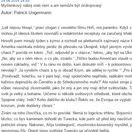
24.06.2014 18:55
Myšlenkový náboj stati není a ani nemůže být ozdrojovaný
Autor: Patrick Ungermann
„Lidi nejsou hloupí,“ praví slogan z veselého filmu Hoří, má panenko. Když 
mohou jít ideová školení novinářů a redaktorské receptury na zaručený trhák
Hovořil jsem minulý týden s kýmsi a rozhodl se přetlumočit zajímavý názor k
Amerika nastrkala milióny peněz do převratu na Ukrajině, když jasným výs
chaos?“ povídá mi kdosi. „Tož, odpověď je v otázce,“ řeknu, „aby byl na Ukr
„No, aby se v něm něco, o co jde, ztratilo.“ „Těžko budou Američani stavět
nosem základny, viď.“ V tu ránu mi došlo, kam diskutér míří – k poloostrovu 
nevolají? ,Já vyrobím chaos a ty si obsaď Krym, ale udělej to rychle.´“ „Pro
„Poněvadž, holečku, se ti páni bojí, mají společného nepřítele, radikální m
loďstvo dopinožilo do Černého a do Středozemního moře?“ Ale ruské stroje js
vůbec neuvažují zkostnatělě, jako že ony a jen ony mají držet světovládu.
svět je velký a bohatne. Určeme si několik světových středisek, které obcho
Spojené státy, Indii? Koho dalšího do klubu? Řeklo se, že Evropa se vyplat
konzum, jinde dodávky zbraní.“
Zírám na toho človíčka, co mi to povídal. Nemá to logickou trhlinu. Bojovníci
blízko, co bys kamenem dohodil do Turecka, kde jsem už před lety navštív
politické strany. Nakonec, Alíja Izetbegovič, muslimsko-bosenský myslitel, 
nesmírnou říši. Oproti tomu světské Turecko se očividně belhá.