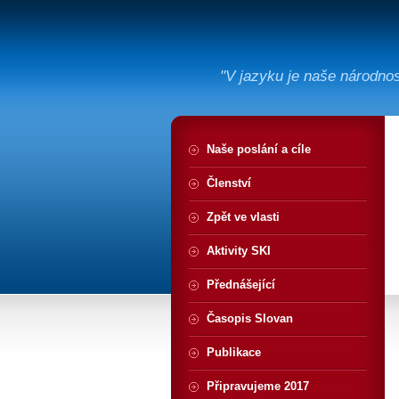
"V jazyku je naše národno
Naše poslání a cíle
Členství
Zpět ve vlasti
Aktivity SKI
Přednášející
Časopis Slovan
Publikace
Připravujeme 2017