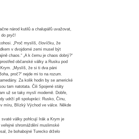
začne národ kutilů a chalupářů uvažovat,
 do pryč!
ohosi. „Proč myslíš, človíčku, že
ledkem v dvojdomé zemi musel být
ajině chaos.“ „A k čemu je chaos dobrý?“
 uprostřed občanské války a Rusku pod
Krym. „Myslíš, že si ti dva páni
 Boha, proč?“ nejde mi to na rozum.
ohamedány. Za kolik hodin by se americké
ou tam natotata. Čili Spojené státy
 Tam už se taky myslí moderně. Dobře,
dy udrží při spolupráci: Rusko, Čínu,
í v míru, Blízký Východ ve válce. Někde
 svaté války pohlcují Irák a Krym je
il veřejné shromáždění muslimské
psal, že bohabojné Turecko drželo