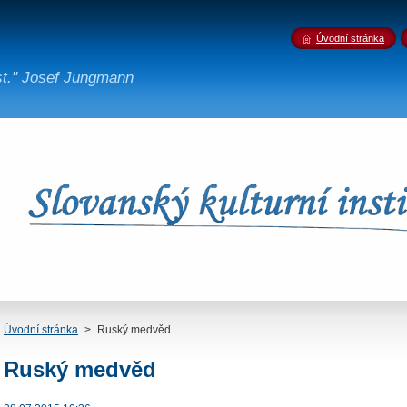
Úvodní stránka
st." Josef Jungmann
Úvodní stránka
>
Ruský medvěd
Ruský medvěd