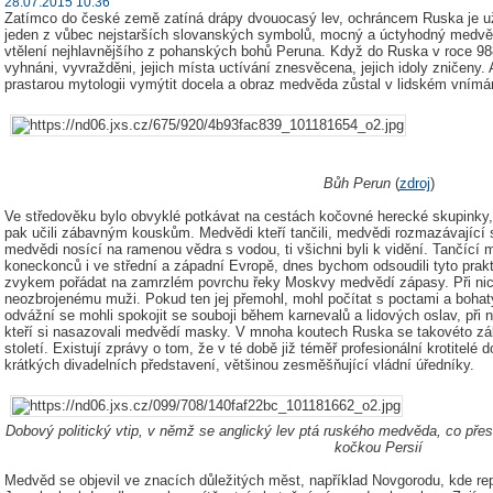
28.07.2015 10:36
Zatímco do české země zatíná drápy dvouocasý lev, ochráncem Ruska je už
jeden z vůbec nejstarších slovanských symbolů, mocný a úctyhodný medvě
vtělení nejhlavnějšího z pohanských bohů Peruna. Když do Ruska v roce 988 
vyhnáni, vyvražděni, jejich místa uctívání znesvěcena, jejich idoly zničeny.
prastarou mytologii vymýtit docela a obraz medvěda zůstal v lidském vnímán
Bůh Perun
(
zdroj
)
Ve středověku bylo obvyklé potkávat na cestách kočovné herecké skupinky, 
pak učili zábavným kouskům. Medvědi kteří tančili, medvědi rozmazávající s
medvědi nosící na ramenou vědra s vodou, ti všichni byli k vidění. Tančící 
koneckonců i ve střední a západní Evropě, dnes bychom odsoudili tyto praktik
zvykem pořádat na zamrzlém povrchu řeky Moskvy medvědí zápasy. Při nich
neozbrojenému muži. Pokud ten jej přemohl, mohl počítat s poctami a boha
odvážní se mohli spokojit se souboji během karnevalů a lidových oslav, při 
kteří si nasazovali medvědí masky. V mnoha koutech Ruska se takovéto zá
století. Existují zprávy o tom, že v té době již téměř profesionální krotitelé
krátkých divadelních představení, většinou zesměšňující vládní úředníky.
Dobový politický vtip, v němž se anglický lev ptá ruského medvěda, co přes
kočkou Persií
Medvěd se objevil ve znacích důležitých měst, například Novgorodu, kde rep