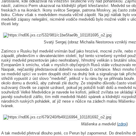
Jaroslavle, kde odkazoval na vítězství skutečné víry nad pohanskou. Zajím
násilí, zatímco Perm ukazoval na klidnější přijetí křesťanství. Medvěd se ob
freskách a na ikonách. Ikony světce Sergeje, patrona Moskvy, jej často z
boku. Církev však s medvědem musela věčně zápolit. Na její nátlak bylo vo
medvědí zápasy nelegální, nicméně vodiče medvědů bylo možné vidět v ulicí
třiceti lety.
Svatý Sergej (obraz Michaila Nestorova vzniklý mez
Zatímco v Rusku byl medvěd vnímán buď jako hrozivé, mocné zvíře, nebo na
západě, především v devatenáctém století, byl tento vznešený symbol použ
ruský medvěd prezentován jako neohrabaný, hřmotný velikán s brutální sil
Evropanům k smíchu, však v myslích obyčejných Rusů stále vzbuzovalo res
Naopak, nejčastěji představoval dobrého souseda či ochránce. Mezi mnoho li
se medvěd spící ve svém doupěti otočí na druhý bok a signalizuje tak příc
střežili vypustit z úst slovo "medvěd", jelikož v tu ránu by se přihnala bou
okolo domu a dvorků, aby zahnali zlé duchy. Ze stejného důvodu často vise
sužovaný člověk se zajisté uzdravil, pokud jej položili tváří dolů a medvěd na
souhvězdí Velké Medvědice je navede ke kořisti, jelikož zvířata se ukládaj
jasněji souhvězdí zářilo, tím měli medvědi hlubší spánek a klidnější rozpo
národních ruských pohádek, ať již nese v nůšce na zádech malou Mášenku č
Ivánek.
Mášenka a medvěd
(
zdroj
)
A tak medvěd přetrval dlouho poté, co Perun byl zapomenut. Do dnešního 