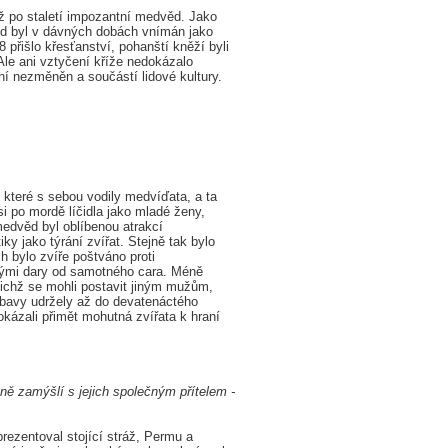
 po staletí impozantní medvěd. Jako
d byl v dávných dobách vnímán jako
přišlo křesťanství, pohanští kněží byli
 Ale ani vztyčení kříže nedokázalo
í nezměněn a součástí lidové kultury.
které s sebou vodily medvíďata, a ta
i po mordě líčidla jako mladé ženy,
medvěd byl oblíbenou atrakcí
y jako týrání zvířat. Stejně tak bylo
 bylo zvíře poštváno proti
tými dary od samotného cara. Méně
nichž se mohli postavit jiným mužům,
bavy udržely až do devatenáctého
 dokázali přimět mohutná zvířata k hraní
ně zamýšlí s jejich společným přítelem -
rezentoval stojící stráž, Permu a