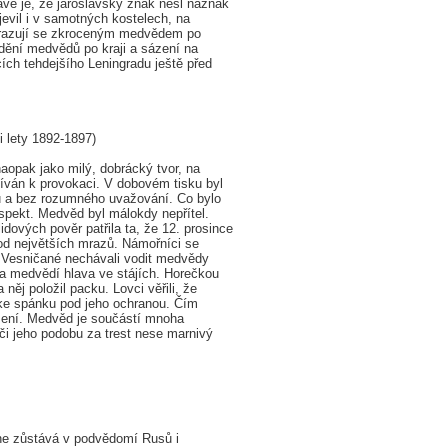
avé je, že jaroslavský znak nesl náznak
jevil i v samotných kostelech, na
obrazují se zkroceným medvědem po
dění medvědů po kraji a sázení na
ch tehdejšího Leningradu ještě před
i lety 1892-1897)
opak jako milý, dobrácký tvor, na
íván k provokaci. V dobovém tisku byl
ou a bez rozumného uvažování. Co bylo
pekt. Medvěd byl málokdy nepřítel.
dových pověr patřila ta, že 12. prosince
hod největších mrazů. Námořníci se
ře. Vesničané nechávali vodit medvědy
la medvědí hlava ve stájích. Horečkou
 něj položil packu. Lovci věřili, že
í ke spánku pod jeho ochranou. Čím
ložení. Medvěd je součástí mnoha
i jeho podobu za trest nese marnivý
dne zůstává v podvědomí Rusů i