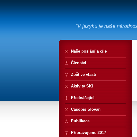
"V jazyku je naše národno
Naše poslání a cíle
Členství
Zpět ve vlasti
Aktivity SKI
Přednášející
Časopis Slovan
Publikace
Připravujeme 2017