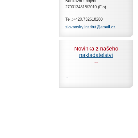
Bankovní spojení:
2700134818/2010 (Fio)
Tel.:+420.732618280
slovansk
y.instit
ut@email
.cz
Novinka z našeho
nakladatelství
--