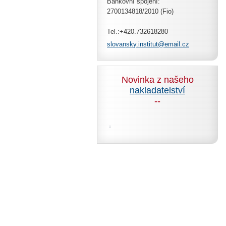
Bankovní spojení:
2700134818/2010 (Fio)
Tel.:+420.732618280
slovansk
y.instit
ut@email
.cz
Novinka z našeho
nakladatelství
--