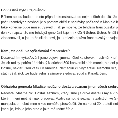
Co vlastně bylo utajováno?
Během soudu budeme tento případ rekonstruovat do nejmenších detailů. Je v
počtu zemřelých neshoduje s počtem obětí z nahrávky pořízené v Markale 
také konečně bude muset vysvětlit, jak je možné, že tehdejší francouzský p
deníku napsal, že mu tehdejší generální tajemník OSN Butrus Butrus-Ghálí 
zinscenovali, a jak to že nikdo neví, jak zmizela zpráva francouzských vojáků,
Kam jste došli ve vyšetřování Srebrenice?
Dosavadním vyšetřování jsme objevili jména několika stovek muslimů, kteří 
Jejich rodiny pobírají šehidský1/ důchod 500 konvertibilních marek, ale oni při
Bosně, někteří jsou však i v Americe, Německu či Švýcarsku. Nemohu říct, 
stačí však říct, že bude velmi zajímavé sledovat soud s Karadžićem.
Obhajoba generála Mladiće nedávno dostala seznam jmen všech srebre
Nedostali vlastně nic. Dostali seznam, který jsme již dříve dostali i my a 
kterými není možné nijak pracovat. Vždyť samotné seznamy zabitých ve Sre
manipulace, neboť mne nikdo nemůže přesvědčit, že na konci 20. století neb
jmenuje, kdo je jeho otec a jaké má rodné číslo.