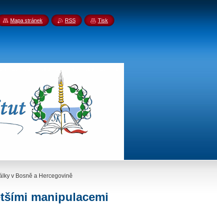
Mapa stránek
RSS
Tisk
álky v Bosně a Hercegovině
ětšími manipulacemi