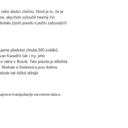
bo abolici zločinu. Nové je to, že je
me, abychom vyloučili trestný čin
unálu zjistit pravdu o počtu zahynulých
nujeme předvést zhruba 500 svědků,
van Karadžić tak i my, jeho
o válce v Bosně. Tato pravda je důležitá
ně. Markale a Srebrenica jsou dvěma
bude tak těžké obhájit.
najvece-manipulacije-za-vreme-rata-u-