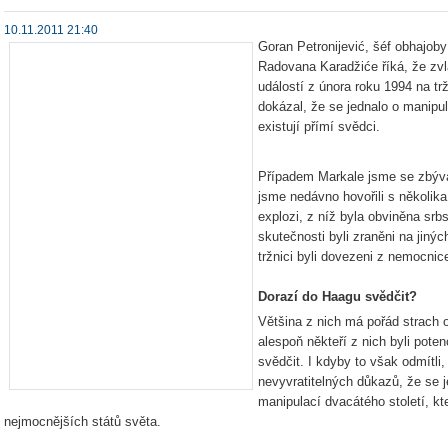
10.11.2011 21:40
Goran Petronijević, šéf obhajob
Radovana Karadžiće říká, že zvl
událostí z února roku 1994 na tr
dokázal, že se jednalo o manipu
existují přímí svědci.
Případem Markale jsme se zbýval
jsme nedávno hovořili s několika l
explozi, z níž byla obviněna srbs
skutečnosti byli zraněni na jinýc
tržnici byli dovezeni z nemocni
Dorazí do Haagu svědčit?
Většina z nich má pořád strach o
alespoň někteří z nich byli poten
svědčit. I kdyby to však odmítli
nevyvratitelných důkazů, že se 
manipulací dvacátého století, kt
nejmocnějších států světa.