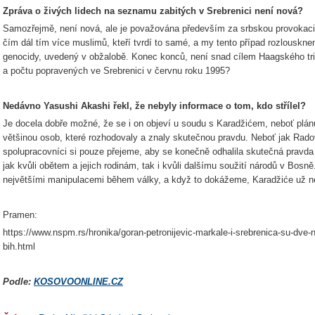
Zpráva o živých lidech na seznamu zabitých v Srebrenici není nová?
Samozřejmě, není nová, ale je považována především za srbskou provokaci ne
čím dál tím více muslimů, kteří tvrdí to samé, a my tento případ rozlouskne
genocidy, uvedený v obžalobě. Konec konců, není snad cílem Haagského trib
a počtu popravených ve Srebrenici v červnu roku 1995?
Nedávno Yasushi Akashi řekl, že nebyly informace o tom, kdo střílel?
Je docela dobře možné, že se i on objeví u soudu s Karadžićem, neboť plá
většinou osob, které rozhodovaly a znaly skutečnou pravdu. Neboť jak Rado
spolupracovníci si pouze přejeme, aby se konečně odhalila skutečná pravda 
jak kvůli obětem a jejich rodinám, tak i kvůli dalšímu soužití národů v Bos
největšími manipulacemi během války, a když to dokážeme, Karadžiće už ne
Pramen:
https://www.nspm.rs/hronika/goran-petronijevic-markale-i-srebrenica-su-dve-
bih.html
Podle:
KOSOVOONLINE.CZ