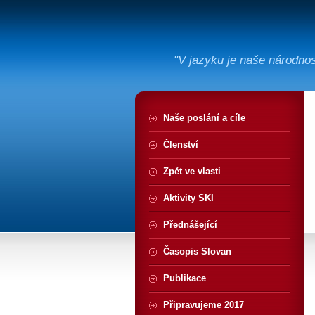
"V jazyku je naše národno
Naše poslání a cíle
Členství
Zpět ve vlasti
Aktivity SKI
Přednášející
Časopis Slovan
Publikace
Připravujeme 2017