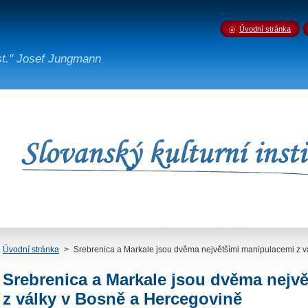
Úvodní stránka
st." Josef Jungmann
Úvodní stránka
>
Srebrenica a Markale jsou dvěma největšími manipulacemi z v
Srebrenica a Markale jsou dvěma nejv
z války v Bosně a Hercegovině