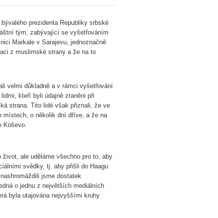
y bývalého prezidenta Republiky srbské
áštní tým, zabývající se vyšetřováním
žnici Markale v Sarajevu, jednoznačně
laci z muslimské strany a že na to
i velmi důkladně a v rámci vyšetřování
idmi, kteří byli údajně zraněni při
ká strana. Tito lidé však přiznali, že ve
h místech, o několik dní dříve, a že na
ce Koševo.
 život, ale uděláme všechno pro to, aby
ciálními svědky, tj. aby přišli do Haagu
, nashromáždili jsme dostatek
jedná o jednu z největších mediálních
erá byla utajována nejvyššími kruhy