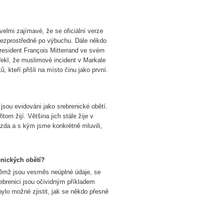
elmi zajímavé, že se oficiální verze
bezprostředně po výbuchu. Dále někdo
resident François Mitterrand ve svém
řekl, že muslimové incident v Markale
 kteří přišli na místo činu jako první.
jsou evidováni jako srebrenické obětí.
tom žijí. Většina jich stále žije v
zda a s kým jsme konkrétně mluvili,
nických obětí?
v němž jsou vesměs neúplné údaje, se
brenici jsou očividným příkladem
ylo možné zjistit, jak se někdo přesně