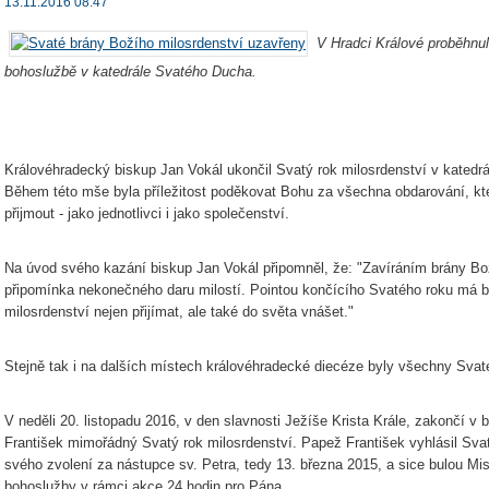
13.11.2016 08:47
V Hradci Králové proběhnul 
bohoslužbě v katedrále Svatého Ducha.
Královéhradecký biskup Jan Vokál ukončil Svatý rok milosrdenství v katedr
Během této mše byla příležitost poděkovat Bohu za všechna obdarování, kt
přijmout - jako jednotlivci i jako společenství.
Na úvod svého kazání biskup Jan Vokál připomněl, že: "Zavíráním brány Bož
připomínka nekonečného daru milostí. Pointou končícího Svatého roku má bý
milosrdenství nejen přijímat, ale také do světa vnášet."
Stejně tak i na dalších místech královéhradecké diecéze byly všechny Svat
V neděli 20. listopadu 2016, v den slavnosti Ježíše Krista Krále, zakončí v 
František mimořádný Svatý rok milosrdenství. Papež František vyhlásil Svat
svého zvolení za nástupce sv. Petra, tedy 13. března 2015, a sice bulou Mis
bohoslužby v rámci akce 24 hodin pro Pána.