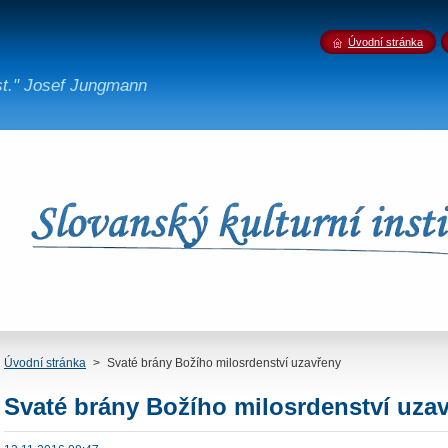
Úvodní stránka
st." Josef Jungmann
Úvodní stránka
>
Svaté brány Božího milosrdenství uzavřeny
Svaté brány Božího milosrdenství uza