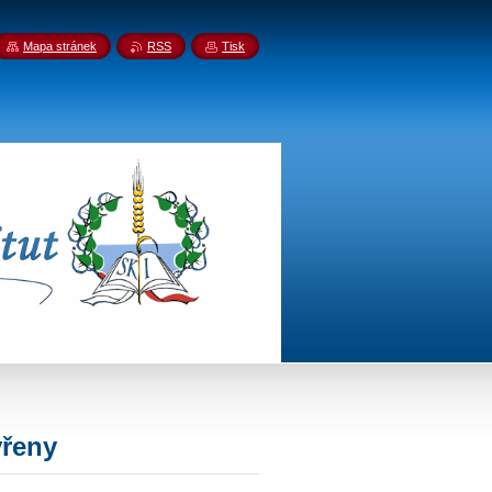
Mapa stránek
RSS
Tisk
vřeny