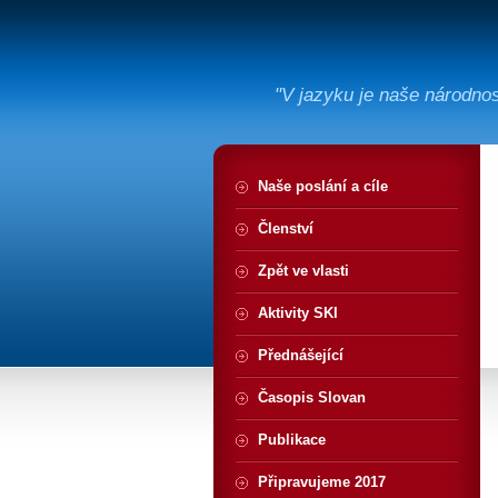
"V jazyku je naše národno
Naše poslání a cíle
Členství
Zpět ve vlasti
Aktivity SKI
Přednášející
Časopis Slovan
Publikace
Připravujeme 2017