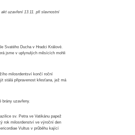
akt uzavření 13.11. při slavnostní
ále Svatého Ducha v Hradci Králové.
erá jsme v uplynulých měsících mohli
ího milosrdentsví končí roční
t stálá připravenost křesťana, jež má
é brány uzavřeny.
bazilice sv. Petra ve Vatikánu papež
ý rok milosrdenství ve výroční den
ericordiae Vultus v průběhu kající