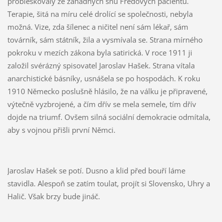
probleskovaly ze záhadných snů Fredových pacientů.
Terapie, šitá na míru celé drolící se společnosti, nebyla
možná. Vize, zda šílenec a ničitel není sám lékař, sám
továrník, sám státník, žila a vysmívala se. Strana mírného
pokroku v mezích zákona byla satirická. V roce 1911 ji
založil svérázný spisovatel Jaroslav Hašek. Strana vítala
anarchistické básníky, usnášela se po hospodách. K roku
1910 Německo poslušně hlásilo, že na válku je připravené,
výtečně vyzbrojené, a čím dřív se mela semele, tím dřív
dojde na triumf. Ovšem silná sociální demokracie odmítala,
aby s vojnou přišli první Němci.
Jaroslav Hašek se potí. Dusno a klid před bouří láme
stavidla. Alespoň se zatím toulat, projít si Slovensko, Uhry a
Halič. Však brzy bude jináč.