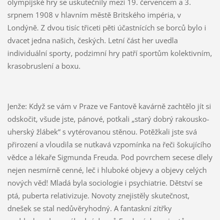
olympijské hry se uskutečnily mezi 19. červencem a 3.
srpnem 1908 v hlavním městě Britského impéria, v
Londýně. Z dvou tisíc třiceti pěti účastnících se borců bylo i
dvacet jedna našich, českých. Letní část her uvedla
individuální sporty, podzimní hry patří sportům kolektivním,
krasobruslení a boxu.
Jenže: Když se vám v Praze ve Fantově kavárně zachtělo jít si
odskočit, všude jste, pánové, potkali „starý dobrý rakousko-
uherský žlábek“ s vytérovanou stěnou. Potěžkali jste svá
přirození a vloudila se nutkavá vzpomínka na řeči šokujícího
vědce a lékaře Sigmunda Freuda. Pod povrchem secese dlely
nejen nesmírně cenné, leč i hluboké objevy a objevy celých
nových věd! Mladá byla sociologie i psychiatrie. Dětství se
ptá, puberta relativizuje. Novoty znejistěly skutečnost,
dnešek se stal nedůvěryhodný. A fantaskní zítřky