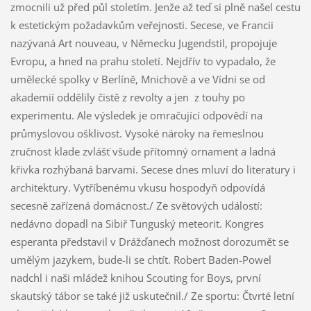
zmocnili už před půl stoletím. Jenže až teď si plně našel cestu
k estetickým požadavkům veřejnosti. Secese, ve Francii
nazývaná Art nouveau, v Německu Jugendstil, propojuje
Evropu, a hned na prahu století. Nejdřív to vypadalo, že
umělecké spolky v Berlíně, Mnichově a ve Vídni se od
akademií oddělily čistě z revolty a jen z touhy po
experimentu. Ale výsledek je omračující odpovědí na
průmyslovou ošklivost. Vysoké nároky na řemeslnou
zručnost klade zvlášť všude přítomný ornament a ladná
křivka rozhýbaná barvami. Secese dnes mluví do literatury i
architektury. Vytříbenému vkusu hospodyň odpovídá
secesně zařízená domácnost./ Ze světových událostí:
nedávno dopadl na Sibiř Tunguský meteorit. Kongres
esperanta představil v Drážďanech možnost dorozumět se
umělým jazykem, bude-li se chtít. Robert Baden-Powel
nadchl i naši mládež knihou Scouting for Boys, první
skautský tábor se také již uskutečnil./ Ze sportu: Čtvrté letní