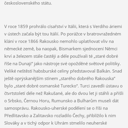
československého státu.
V roce 1859 prohrálo císařství v Itálii, která s Verdiho áriemi
v ústech začala být tou Itálií. Po porážce v bratrovražedném
klání v roce 1866 Rakousko nemohlo uplatňovat vliv na
německé země, ba naopak, Bismarkem sjednocení Němci
krví a železem stále častěji a déle používali té „staré dobré
říše na Dunaji“ jako nástroje své opožděné světové politiky.
Veliké neštěstí habsburské celiny představoval Balkán. Snad
ještě oprýskanějším stínem „starého dobrého Rakouska“
bylo „staré dobré osmanské Turecko“. Turci zavedli ústavu o
čtvrtstoletí déle než Rakušané, ale do dvou let ji stáhli a přišli
o Srbsko, Černou Horu, Rumunsko a Bulharům museli dát
samosprávu. Rakousko-uherské podělení se o říši na
Předlitavsko a Zalitavsko rozladilo Čechy, přiblížilo k nim
Slováky a v tichý odpor k Uhrám stmelilo neuherské