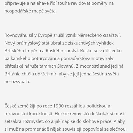
připravuje a naléhavě řídí touha revidovat poměry na
hospodářské mapě světa.
Rovnováhu sil v Evropě zrušil vznik Německého císařství.
Nový průmyslový stát ubral ze ziskuchtivých vyhlídek
Britského impéria a Ruského carství. Rusku se v důsledku
balkánského poturčování a pomaďaršťování otevíraly
přátelské náruče tamních Slovanů. Z mocností snad jediná
Británie chtěla udržet mír, aby se její jedna šestina světa
nerozsypala.
České země žijí po roce 1900 rozsáhlou politickou a
mravnostní korektností. Horkokrevný středoškolák si musí
setsakra rozmyslet, co a jak napíše do slohové práce. A aby
si muž na promenádě nějak souvisleji popovídal se slečnou,