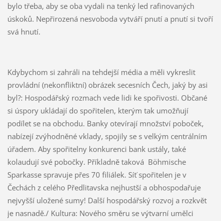
bylo třeba, aby se oba vydali na tenký led rafinovaných
úskoků. Nepřirozená nesvoboda vytváří pnutí a pnutí si tvoří
svá hnutí.
Kdybychom si zahráli na tehdejší média a měli vykreslit
provládní (nekonfliktní) obrázek secesních Čech, jaký by asi
byl?: Hospodářský rozmach vede lidi ke spořivosti. Občané
si úspory ukládají do spořitelen, kterým tak umožňují
podílet se na obchodu. Banky otevírají množství poboček,
nabízejí zvýhodněné vklady, spojily se s velkým centrálním
úřadem. Aby spořitelny konkurenci bank ustály, také
kolaudují své pobočky. Příkladně taková Böhmische
Sparkasse spravuje přes 70 filiálek. Síť spořitelen je v
Čechách z celého Předlitavska nejhustší a obhospodařuje
nejvyšší uložené sumy! Další hospodářský rozvoj a rozkvět
je nasnadě./ Kultura: Nového směru se výtvarní umělci