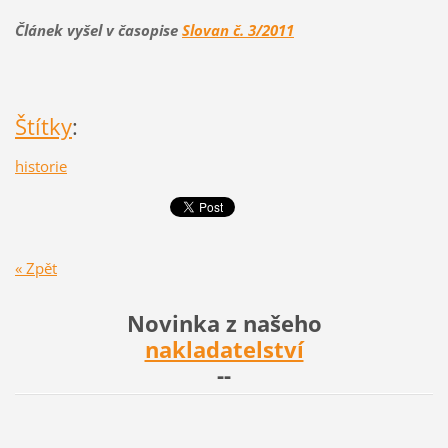
Článek vyšel v časopise
Slovan č. 3/2011
Štítky
:
historie
« Zpět
Novinka z našeho
nakladatelství
--