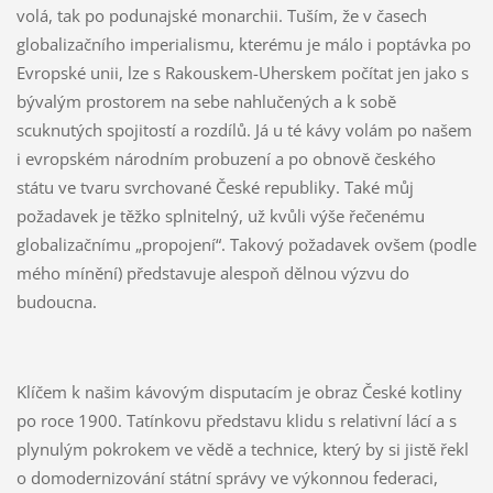
volá, tak po podunajské monarchii. Tuším, že v časech
globalizačního imperialismu, kterému je málo i poptávka po
Evropské unii, lze s Rakouskem-Uherskem počítat jen jako s
bývalým prostorem na sebe nahlučených a k sobě
scuknutých spojitostí a rozdílů. Já u té kávy volám po našem
i evropském národním probuzení a po obnově českého
státu ve tvaru svrchované České republiky. Také můj
požadavek je těžko splnitelný, už kvůli výše řečenému
globalizačnímu „propojení“. Takový požadavek ovšem (podle
mého mínění) představuje alespoň dělnou výzvu do
budoucna.
Klíčem k našim kávovým disputacím je obraz České kotliny
po roce 1900. Tatínkovu představu klidu s relativní lácí a s
plynulým pokrokem ve vědě a technice, který by si jistě řekl
o domodernizování státní správy ve výkonnou federaci,