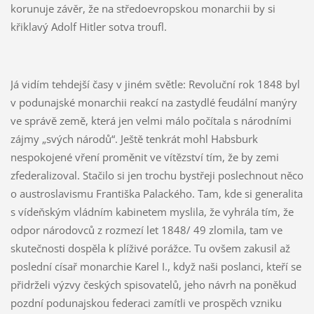
korunuje závěr, že na středoevropskou monarchii by si
křiklavý Adolf Hitler sotva troufl.
Já vidím tehdejší časy v jiném světle: Revoluční rok 1848 byl
v podunajské monarchii reakcí na zastydlé feudální manýry
ve správě země, která jen velmi málo počítala s národními
zájmy „svých národů“. Ještě tenkrát mohl Habsburk
nespokojené vření proměnit ve vítězství tím, že by zemi
zfederalizoval. Stačilo si jen trochu bystřeji poslechnout něco
o austroslavismu Františka Palackého. Tam, kde si generalita
s vídeňským vládním kabinetem myslila, že vyhrála tím, že
odpor národovců z rozmezí let 1848/ 49 zlomila, tam ve
skutečnosti dospěla k plíživé porážce. Tu ovšem zakusil až
poslední císař monarchie Karel I., když naši poslanci, kteří se
přidrželi výzvy českých spisovatelů, jeho návrh na poněkud
pozdní podunajskou federaci zamítli ve prospěch vzniku