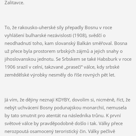
Zalitavce.
To, že rakousko-uherské síly přepadly Bosnu v roce
vyhlášení bulharské nezávislosti (1908), svědčí o
neodhadnutí toho, kam slovanský Balkán směřoval. Bosna
už přece byla prostorem srbských zájmů a jejich snahy o
jihoslovanskou jednotu. Se Srbskem se také Habsburk v roce
1906 srazil v celní, takzvané „prasečí“ válce, kdy srbské
zemědělské výrobky nesměly do říše rovných pět let.
Já vím, že dějiny neznají KDYBY, dovolím si, nicméně, říct, že
nebýt uchvácení Bosny podunajskou monarchií, nemusela
by tato smutnit pro atentát na následníka trůnu. K první
světové válce by pravděpodobně došlo i tak. Války přece
nerozpoutá osamocený teroristický čin. Války pečlivě