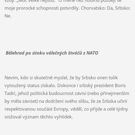
vždy: „Moc velké nejsou." O méně než hodinu později se
moje prorocké schopnosti potvrdily. Chorvatsko: Da, Srbsko:
Ne.
Bělehrad po útoku válečných štváčů z NATO
Nevím, kdo si skutečně myslel, že by Srbsko onen tolik
vytoužený status získalo. Dokonce i srbský prezident Boris
Tadić, jehož politická budoucnost závisí (nebo přinejmenším
by měla záviset) na dodržení svého slibu, že ze Srbska učiní
respektovanou součást Evropy, věděl, co přijde a celé týdny
snižoval význam těchto vyhlídek.