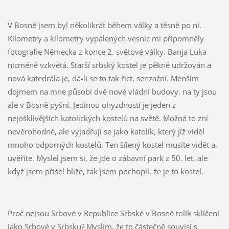
V Bosně jsem byl několikrát během války a těsně po ní.
Kilometry a kilometry vypálených vesnic mi připomněly
fotografie Německa z konce 2. světové války. Banja Luka
nicméně vzkvétá. Starší srbský kostel je pěkně udržován a
nová katedrála je, dá-li se to tak říct, senzační. Menším
dojmem na mne působí dvě nové vládní budovy, na ty jsou
ale v Bosně pyšní. Jedinou ohyzdností je jeden z
nejošklivějších katolických kostelů na světě. Možná to zní
nevěrohodně, ale vyjadřuji se jako katolík, který již viděl
mnoho odporných kostelů. Ten šílený kostel musíte vidět a
uvěříte. Myslel jsem si, že jde o zábavní park z 50. let, ale
když jsem přišel blíže, tak jsem pochopil, že je to kostel.
Proč nejsou Srbové v Republice Srbské v Bosně tolik sklíčení
jako Srbové v Srbsku? Myslím, že to částečně souvisí s