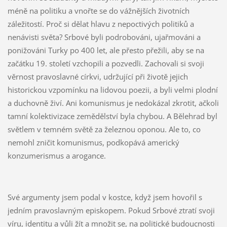
méně na politiku a vnořte se do vážnějších životních
záležitostí. Proč si dělat hlavu z nepoctivých politiků a
nenávisti světa? Srbové byli podrobováni, ujařmováni a
ponižováni Turky po 400 let, ale přesto přežili, aby se na
začátku 19. století vzchopili a pozvedli. Zachovali si svoji
věrnost pravoslavné církvi, udržující při životě jejich
historickou vzpomínku na lidovou poezii, a byli velmi plodní
a duchovně živí. Ani komunismus je nedokázal zkrotit, ačkoli
tamní kolektivizace zemědělství byla chybou. A Bělehrad byl
světlem v temném světě za železnou oponou. Ale to, co
nemohl zničit komunismus, podkopává americký
konzumerismus a arogance.
Své argumenty jsem podal v kostce, když jsem hovořil s
jedním pravoslavným episkopem. Pokud Srbové ztratí svoji
víru, identitu a vůli žít a množit se, na politické budoucnosti