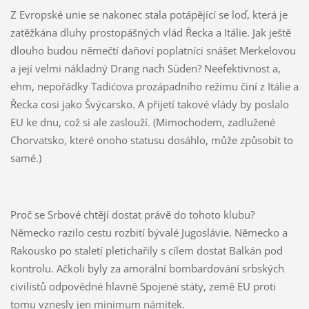
Z Evropské unie se nakonec stala potápějící se loď, která je
zatěžkána dluhy prostopášných vlád Řecka a Itálie. Jak ještě
dlouho budou němečtí daňoví poplatníci snášet Merkelovou
a její velmi nákladný Drang nach Süden? Neefektivnost a,
ehm, nepořádky Tadićova prozápadního režimu činí z Itálie a
Řecka cosi jako Švýcarsko. A přijetí takové vlády by poslalo
EU ke dnu, což si ale zaslouží. (Mimochodem, zadlužené
Chorvatsko, které onoho statusu dosáhlo, může způsobit to
samé.)
Proč se Srbové chtějí dostat právě do tohoto klubu?
Německo razilo cestu rozbití bývalé Jugoslávie. Německo a
Rakousko po staletí pletichařily s cílem dostat Balkán pod
kontrolu. Ačkoli byly za amorální bombardování srbských
civilistů odpovědné hlavně Spojené státy, země EU proti
tomu vznesly jen minimum námitek.