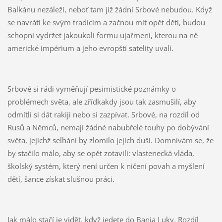
Balkánu nezáleží, neboť tam již žádní Srbové nebudou. Když
se navrátí ke svým tradicím a začnou mít opět děti, budou
schopni vydržet jakoukoli formu ujařmení, kterou na ně
americké impérium a jeho evropští satelity uvalí.
Srbové si rádi vyměňují pesimistické poznámky o
problémech světa, ale zřídkakdy jsou tak zasmušilí, aby
odmítli si dát rakiji nebo si zazpívat. Srbové, na rozdíl od
Rusů a Němců, nemají žádné nabubřelé touhy po dobývání
světa, jejichž selhání by zlomilo jejich duši. Domnívám se, že
by stačilo málo, aby se opět zotavili: vlastenecká vláda,
školský systém, který není určen k ničení povah a myšlení
dětí, šance získat slušnou práci.
Jak málo stačí je vidět, když jedete do Banja Luky. Rozdíl