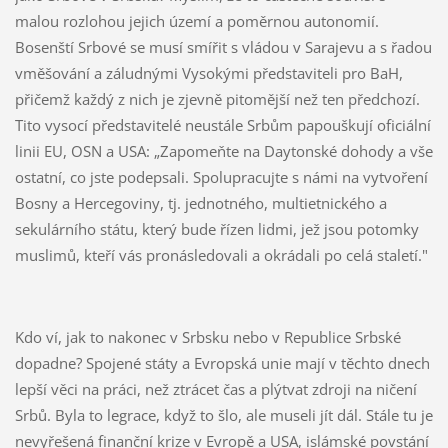
malou rozlohou jejich území a poměrnou autonomií.
Bosenští Srbové se musí smířit s vládou v Sarajevu a s řadou
vměšování a záludnými Vysokými představiteli pro BaH,
přičemž každý z nich je zjevně pitomější než ten předchozí.
Tito vysocí představitelé neustále Srbům papouškují oficiální
linii EU, OSN a USA: „Zapomeňte na Daytonské dohody a vše
ostatní, co jste podepsali. Spolupracujte s námi na vytvoření
Bosny a Hercegoviny, tj. jednotného, multietnického a
sekulárního státu, který bude řízen lidmi, jež jsou potomky
muslimů, kteří vás pronásledovali a okrádali po celá staletí."
Kdo ví, jak to nakonec v Srbsku nebo v Republice Srbské
dopadne? Spojené státy a Evropská unie mají v těchto dnech
lepší věci na práci, než ztrácet čas a plýtvat zdroji na ničení
Srbů. Byla to legrace, když to šlo, ale museli jít dál. Stále tu je
nevyřešená finanční krize v Evropě a USA, islámské povstání