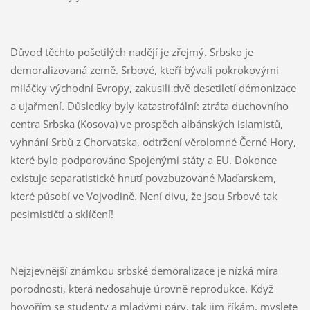
Důvod těchto pošetilých nadějí je zřejmý. Srbsko je
demoralizovaná země. Srbové, kteří bývali pokrokovými
miláčky východní Evropy, zakusili dvě desetiletí démonizace
a ujařmení. Důsledky byly katastrofální: ztráta duchovního
centra Srbska (Kosova) ve prospěch albánských islamistů,
vyhnání Srbů z Chorvatska, odtržení věrolomné Černé Hory,
které bylo podporováno Spojenými státy a EU. Dokonce
existuje separatistické hnutí povzbuzované Maďarskem,
které působí ve Vojvodině. Není divu, že jsou Srbové tak
pesimističtí a sklíčení!
Nejzjevnější známkou srbské demoralizace je nízká míra
porodnosti, která nedosahuje úrovně reprodukce. Když
hovořím se studenty a mladými páry, tak jim říkám, myslete