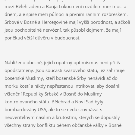
mezi Bělehradem a Banja Lukou není rozdílem mezi nocí a
dnem, ale spíše mezi půlnocí a prvním ranním rozbřeskem.
Srbové v Bosně a Hercegovině mají vyšší porodnost, a ačkoli
jsou pochopitelně nervózní, tak působí dojmem, že mají
poněkud větší důvěru v budoucnost.
Nahlíženo obecně, jejich opatrný optimismus není příliš
opodstatněný. Jsou součástí svazového státu, jež zahrnuje
bosenské Muslimy, kteří bosenské Srby nenávidí až do
morku kostí a nikdy nepřestanou intrikovat, aby dosáhli
včlenění Republiky Srbské v Bosně do Muslimy
kontrolovaného státu. Bělehrad a Novi Sad byly
bombardovány USA, ale to se nedá srovnávat s
neuvěřitelným násilím a krutostmi, kterých se dopustily
všechny strany konfliktu během občanské války v Bosně.