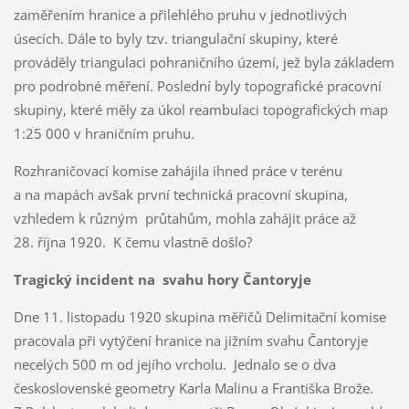
zaměřením hranice a přilehlého pruhu v jednotlivých
úsecích. Dále to byly tzv. triangulační skupiny, které
prováděly triangulaci pohraničního území, jež byla základem
pro podrobné měření. Poslední byly topografické pracovní
skupiny, které měly za úkol reambulaci topografických map
1:25 000 v hraničním pruhu.
Rozhraničovací komise zahájila ihned práce v terénu
a na mapách avšak první technická pracovní skupina,
vzhledem k různým průtahům, mohla zahájit práce až
28. října 1920. K čemu vlastně došlo?
Tragický incident na svahu hory Čantoryje
Dne 11. listopadu 1920 skupina měřičů Delimitační komise
pracovala při vytýčení hranice na jižním svahu Čantoryje
necelých 500 m od jejího vrcholu. Jednalo se o dva
československé geometry Karla Malinu a Františka Brože.