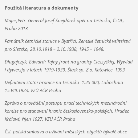
Použitá literatura a dokumenty
Majer,Petr: Generál Josef Šnejdárek opět na Těšínsku, ČsOL,
Praha 2013
Památník četnické stanice v Bystřici, Zemské četnické velitelství
pro Slezsko, 28.10.1918 – 2.10.1938, 1945 – 1948.
Długajczyk, Edward: Tajny front na granicy Cieszyśkiej, Wywiad
i dywerzja v latach 1919-1939, Ślask sp. Z o. Katowice 1993
Definitivní státní hranice na Těšínsku 1:25 000, Lubochnia
15.VIII.1923, VZÚ AČR Praha
Zpráva o provádění postupu prací technických mezinárodní
komise pro stanovení hranic československo-polských, Hradec
Králové, říjen 1927, VZÚ AČR Praha
Čsl. polská smlouva o užívání městských objektů bývalé obce