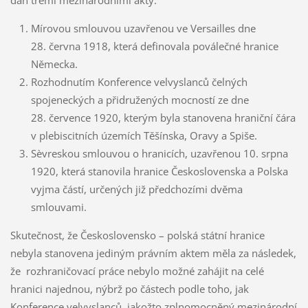
dán třemi mezinárodními akty:
Mírovou smlouvou uzavřenou ve Versailles dne
28. června 1918, která definovala poválečné hranice
Německa.
Rozhodnutím Konference velvyslanců čelných
spojeneckých a přidružených mocností ze dne
28. července 1920, kterým byla stanovena hraniční čára
v plebiscitních územích Těšínska, Oravy a Spiše.
Sèvreskou smlouvou o hranicích, uzavřenou 10. srpna
1920, která stanovila hranice Československa a Polska
vyjma částí, určených již předchozími dvěma
smlouvami.
Skutečnost, že Československo – polská státní hranice
nebyla stanovena jediným právním aktem měla za následek,
že rozhraničovací práce nebylo možné zahájit na celé
hranici najednou, nýbrž po částech podle toho, jak
Konference velvyslanců, jakožto zplnomocněný mezinárodní