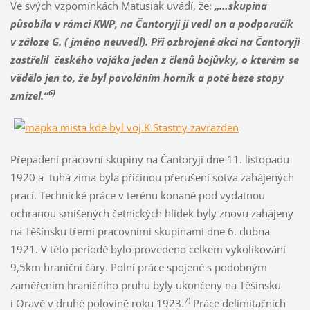
Ve svých vzpomínkách Matusiak uvádí, že:
„…skupina
působila v rámci KWP, na Čantoryji ji vedl on a podporučík
v záloze G. ( jméno neuvedl). Při ozbrojené akci na Čantoryji
zastřelil českého vojáka jeden z členů bojůvky, o kterém se
vědělo jen to, že byl povoláním horník a poté beze stopy
6)
zmizel.“
Přepadení pracovní skupiny na Čantoryji dne 11. listopadu
1920 a tuhá zima byla příčinou přerušení sotva zahájených
prací. Technické práce v terénu konané pod vydatnou
ochranou smíšených četnických hlídek byly znovu zahájeny
na Těšínsku třemi pracovními skupinami dne 6. dubna
1921. V této periodě bylo provedeno celkem vykolíkování
9,5km hraniční čáry. Polní práce spojené s podobným
zaměřením hraničního pruhu byly ukončeny na Těšínsku
7)
i Oravě v druhé polovině roku 1923.
Práce delimitačních