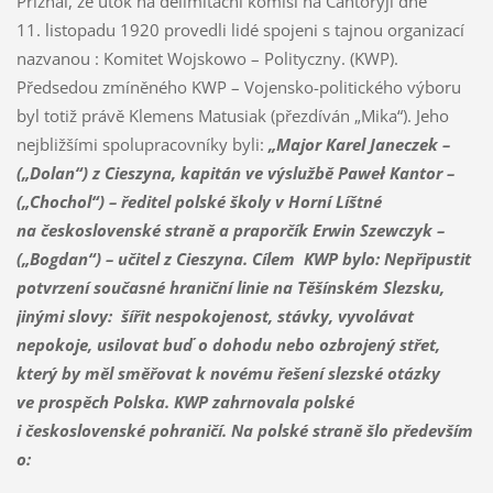
Přiznal, že útok na delimitační komisi na Čantoryji dne
11. listopadu 1920 provedli lidé spojeni s tajnou organizací
nazvanou : Komitet Wojskowo – Polityczny. (KWP).
Předsedou zmíněného KWP – Vojensko-politického výboru
byl totiž právě Klemens Matusiak (přezdíván „Mika“). Jeho
nejbližšími spolupracovníky byli:
„Major Karel Janeczek –
(„Dolan“) z Cieszyna, kapitán ve výslužbě Paweł Kantor –
(„Chochol“) – ředitel polské školy v Horní Líštné
na československé straně a praporčík Erwin Szewczyk –
(„Bogdan“) – učitel z Cieszyna. Cílem KWP bylo: Nepřipustit
potvrzení současné hraniční linie na Těšínském Slezsku,
jinými slovy: šířit nespokojenost, stávky, vyvolávat
nepokoje, usilovat buď o dohodu nebo ozbrojený střet,
který by měl směřovat k novému řešení slezské otázky
ve prospěch Polska. KWP zahrnovala polské
i československé pohraničí. Na polské straně šlo především
o: