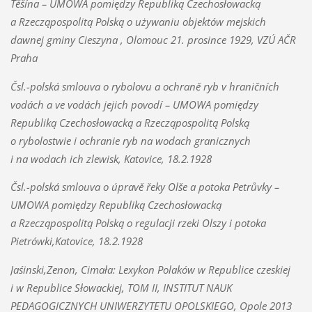
Těšína – UMOWA pomiędzy Republiką Czechosłowacką
a Rzecząpospolitą Polską o używaniu objektów mejskich
dawnej gminy Cieszyna , Olomouc 21. prosince 1929, VZÚ AČR
Praha
Čsl.-polská smlouva o rybolovu a ochraně ryb v hraničních
vodách a ve vodách jejich povodí – UMOWA pomiędzy
Republiką Czechosłowacką a Rzecząpospolitą Polską
o rybolostwie i ochranie ryb na wodach granicznych
i na wodach ich zlewisk, Katovice, 18.2.1928
Čsl.-polská smlouva o úpravě řeky Olše a potoka Petrůvky –
UMOWA pomiędzy Republiką Czechosłowacką
a Rzecząpospolitą Polską o regulacji rzeki Olszy i potoka
Pietrówki,Katovice, 18.2.1928
Jaśinski,Zenon, Cimała: Lexykon Polaków w Republice czeskiej
i w Republice Słowackiej, TOM II, INSTITUT NAUK
PEDAGOGICZNYCH UNIWERZYTETU OPOLSKIEGO, Opole 2013