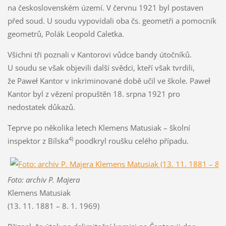
na československém území. V červnu 1921 byl postaven
před soud. U soudu vypovídali oba čs. geometři a pomocník
geometrů, Polák Leopold Caletka.
Všichni tři poznali v Kantorovi vůdce bandy útočníků.
U soudu se však objevili další svědci, kteří však tvrdili,
že Paweł Kantor v inkriminované době učil ve škole. Paweł
Kantor byl z vězení propuštěn 18. srpna 1921 pro
nedostatek důkazů.
Teprve po několika letech Klemens Matusiak – školní
4)
inspektor z Bílska
poodkryl roušku celého případu.
Foto: archiv P. Majera
Klemens Matusiak
(13. 11. 1881 – 8. 1. 1969)