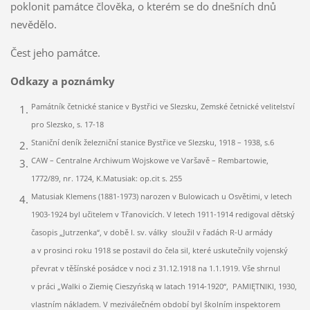
poklonit památce člověka, o kterém se do dnešních dnů
nevědělo.
Čest jeho památce.
Odkazy a poznámky
Památník četnické stanice v Bystřici ve Slezsku, Zemské četnické velitelství
pro Slezsko, s. 17-18
Staniční deník železniční stanice Bystřice ve Slezsku, 1918 – 1938, s.6
CAW – Centralne Archiwum Wojskowe ve Varšavě – Rembartowie,
1772/89, nr. 1724, K.Matusiak: op.cit s. 255
Matusiak Klemens (1881-1973) narozen v Bulowicach u Osvětimi, v letech
1903-1924 byl učitelem v Třanovicích. V letech 1911-1914 redigoval dětský
časopis „Jutrzenka“, v době I. sv. války sloužil v řadách R-U armády
a v prosinci roku 1918 se postavil do čela sil, které uskutečnily vojenský
převrat v těšínské posádce v noci z 31.12.1918 na 1.1.1919. Vše shrnul
v práci „Walki o Ziemi
ę
Cieszyńsk
ą w latach 1914-1920“, PAMI
ĘTNIKI, 1930,
vlastním nákladem. V meziválečném období byl školním inspektorem