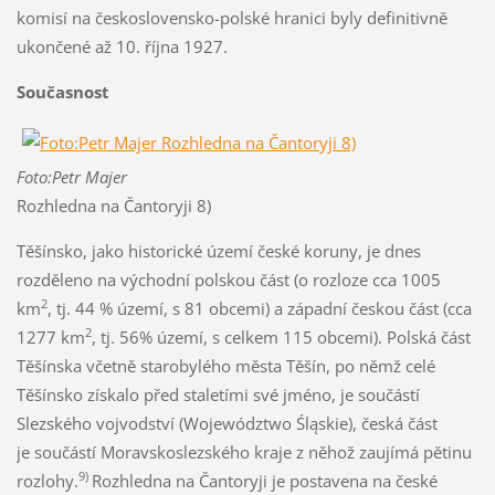
komisí na československo-polské hranici byly definitivně
ukončené až 10. října 1927.
Současnost
Foto:Petr Majer
Rozhledna na Čantoryji 8)
Těšínsko, jako historické území české koruny, je dnes
rozděleno na východní polskou část (o rozloze cca 1005
2
km
, tj. 44 % území, s 81 obcemi) a západní českou část (cca
2
1277 km
, tj. 56% území, s celkem 115 obcemi). Polská část
Těšínska včetně starobylého města Těšín, po němž celé
Těšínsko získalo před staletími své jméno, je součástí
Slezského vojvodství (Województwo Śląskie), česká část
je součástí Moravskoslezského kraje z něhož zaujímá pětinu
9)
rozlohy.
Rozhledna na Čantoryji je postavena na české