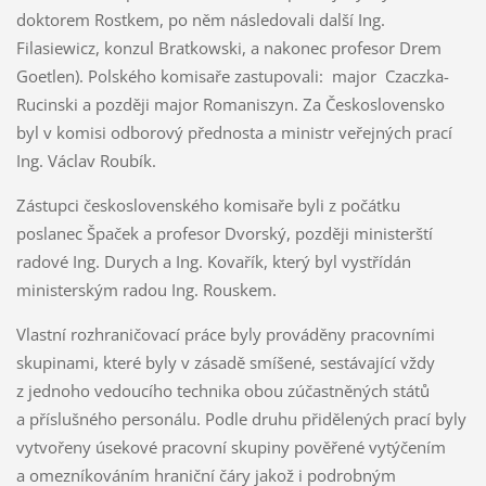
doktorem Rostkem, po něm následovali další Ing.
Filasiewicz, konzul Bratkowski, a nakonec profesor Drem
Goetlen). Polského komisaře zastupovali: major Czaczka-
Rucinski a později major Romaniszyn. Za Československo
byl v komisi odborový přednosta a ministr veřejných prací
Ing. Václav Roubík.
Zástupci československého komisaře byli z počátku
poslanec Špaček a profesor Dvorský, později ministerští
radové Ing. Durych a Ing. Kovařík, který byl vystřídán
ministerským radou Ing. Rouskem.
Vlastní rozhraničovací práce byly prováděny pracovními
skupinami, které byly v zásadě smíšené, sestávající vždy
z jednoho vedoucího technika obou zúčastněných států
a příslušného personálu. Podle druhu přidělených prací byly
vytvořeny úsekové pracovní skupiny pověřené vytýčením
a omezníkováním hraniční čáry jakož i podrobným