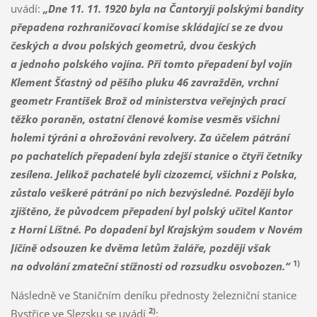
uvádí:
„Dne 11. 11. 1920 byla na Čantoryji polskými bandity
přepadena rozhraničovací komise skládající se ze dvou
českých a dvou polských geometrů, dvou českých
a jednoho polského vojína. Při tomto přepadení byl vojín
Klement Šťastný od pěšího pluku 46 zavražděn, vrchní
geometr František Brož od ministerstva veřejných prací
těžko poraněn, ostatní členové komise vesměs všichni
holemi týráni a ohrožováni revolvery. Za účelem pátrání
po pachatelích přepadení byla zdejší stanice o čtyři četníky
zesílena. Jelikož pachatelé byli cizozemci, všichni z Polska,
zůstalo veškeré pátrání po nich bezvýsledné. Později bylo
zjištěno, že původcem přepadení byl polský učitel Kantor
z Horní Líštné. Po dopadení byl Krajským soudem v Novém
Jičíně odsouzen ke dvěma letům žaláře, později však
1)
na odvolání zmateční stížnosti od rozsudku osvobozen.“
Následně ve Staničním deníku přednosty železniční stanice
2)
Bystřice ve Slezsku se uvádí
: