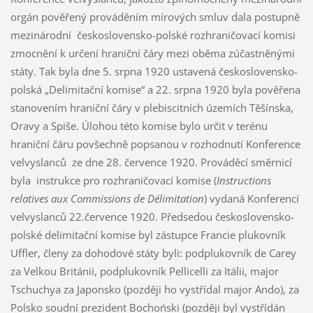
orgán pověřený prováděním mírových smluv dala postupně
mezinárodní československo-polské rozhraničovací komisi
zmocnění k určení hraniční čáry mezi oběma zúčastněnými
státy. Tak byla dne 5. srpna 1920 ustavená československo-
polská „Delimitační komise“ a 22. srpna 1920 byla pověřena
stanovením hraniční čáry v plebiscitních územích Těšínska,
Oravy a Spiše. Úlohou této komise bylo určit v terénu
hraniční čáru povšechně popsanou v rozhodnutí Konference
velvyslanců ze dne 28. července 1920. Prováděcí směrnicí
byla instrukce pro rozhraničovací komise (
Instructions
relatives aux Commissions de Délimitation
) vydaná Konferencí
velvyslanců 22.července 1920. Předsedou československo-
polské delimitační komise byl zástupce Francie plukovník
Uffler, členy za dohodové státy byli: podplukovník de Carey
za Velkou Británii, podplukovník Pellicelli za Itálii, major
Tschuchya za Japonsko (později ho vystřídal major Ando), za
Polsko soudní prezident Bochoński (později byl vystřídán