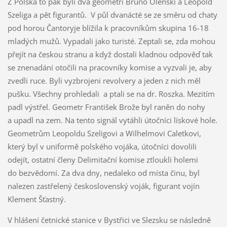
Z Polska to pak byli dva geometři Bruno Oleński a Leopold
Szeliga a pět figurantů. V půl dvanácté se ze směru od chaty
pod horou Čantoryje blížila k pracovníkům skupina 16-18
mladých mužů. Vypadali jako turisté. Zeptali se, zda mohou
přejít na českou stranu a když dostali kladnou odpověď tak
se znenadání otočili na pracovníky komise a vyzvali je, aby
zvedli ruce. Byli vyzbrojeni revolvery a jeden z nich měl
pušku. Všechny prohledali a ptali se na dr. Roszka. Mezitím
padl výstřel. Geometr František Brože byl raněn do nohy
a upadl na zem. Na tento signál vytáhli útočníci lískové hole.
Geometrům Leopoldu Szeligovi a Wilhelmovi Caletkovi,
který byl v uniformě polského vojáka, útočníci dovolili
odejít, ostatní členy Delimitační komise ztloukli holemi
do bezvědomí. Za dva dny, nedaleko od místa činu, byl
nalezen zastřelený československý voják, figurant vojín
Klement Šťastný.
V hlášení četnické stanice v Bystřici ve Slezsku se následně