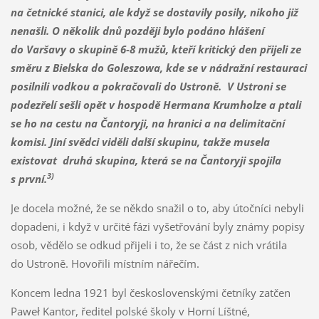
na četnické stanici, ale když se dostavily posily, nikoho již
nenašli. O několik dnů později bylo podáno hlášení
do Varšavy o skupině 6-8 mužů, kteří kritický den přijeli ze
směru z Bielska do Goleszowa, kde se v nádražní restauraci
posilnili vodkou a pokračovali do Ustroně. V Ustroni se
podezřelí sešli opět v hospodě Hermana Krumholze a ptali
se ho na cestu na Čantoryji, na hranici a na delimitační
komisi. Jiní svědci viděli další skupinu, takže musela
existovat druhá skupina, která se na Čantoryji spojila
3)
s první.
Je docela možné, že se někdo snažil o to, aby útočníci nebyli
dopadeni, i když v určité fázi vyšetřování byly známy popisy
osob, vědělo se odkud přijeli i to, že se část z nich vrátila
do Ustroně. Hovořili místním nářečím.
Koncem ledna 1921 byl československými četníky zatčen
Paweł Kantor, ředitel polské školy v Horní Líštné,