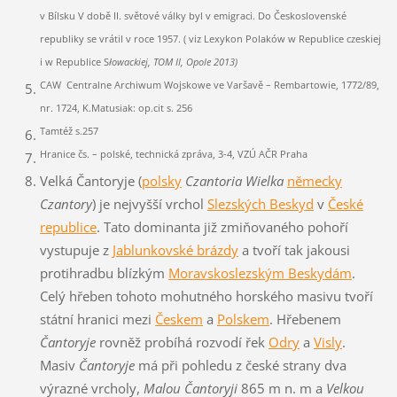
v Bílsku V době II. světové války byl v emigraci. Do Československé
republiky se vrátil v roce 1957. ( viz Lexykon Polaków w Republice czeskiej
i w Republice
S
łowackiej, TOM II, Opole 2013)
CAW Centralne Archiwum Wojskowe ve Varšavě – Rembartowie, 1772/89,
nr. 1724, K.Matusiak: op.cit s. 256
Tamtéž s.257
Hranice čs. – polské, technická zpráva, 3-4, VZÚ AČR Praha
Velká Čantoryje (
polsky
Czantoria Wielka
německy
Czantory
) je nejvyšší vrchol
Slezských Beskyd
v
České
republice
. Tato dominanta již zmiňovaného pohoří
vystupuje z
Jablunkovské brázdy
a tvoří tak jakousi
protihradbu blízkým
Moravskoslezským Beskydám
.
Celý hřeben tohoto mohutného horského masivu tvoří
státní hranici mezi
Českem
a
Polskem
. Hřebenem
Čantoryje
rovněž probíhá rozvodí řek
Odry
a
Visly
.
Masiv
Čantoryje
má při pohledu z české strany dva
výrazné vrcholy,
Malou Čantoryji
865 m n. m a
Velkou