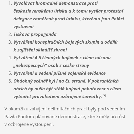
Vyvolávat hromadné demonstrace proti
československému útisku a k tomu vysílat protestní
delegace zaměřené proti útlaku, kterému jsou Poláci
vystaveni
Tisková propaganda
Vytváření konspiračních bojových skupin a oddílů
k zajištění skladišť zbraní
Vytváření 4-5 členných bojůvek s cílem odsunu
„nebezpečných“ osob z české strany
Vytvoření a vedení přísné vojenské evidence
Obdobný scénář byl i na čs. straně. V pohraničních
obcích by měla být stálá bojová pohotovost s cílem
5)
vytvářet provokativní ozbrojené šarvátky.
V okamžiku zahájení delimitačních prací byly pod vedením
Pawła Kantora plánované demonstrace, které měly přerůst
v ozbrojené vystoupení.