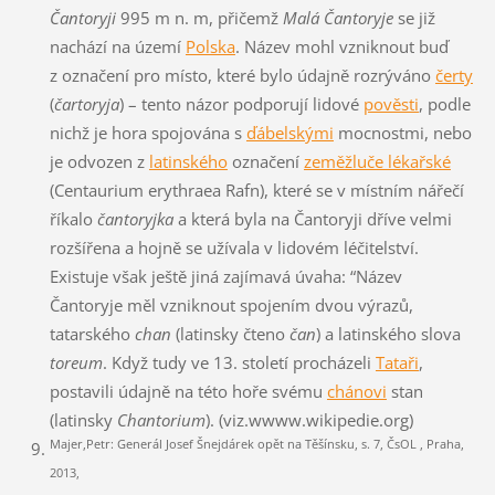
Čantoryji
995 m n. m, přičemž
Malá Čantoryje
se již
nachází na území
Polska
. Název mohl vzniknout buď
z označení pro místo, které bylo údajně rozrýváno
čerty
(
čartoryja
) – tento názor podporují lidové
pověsti
, podle
nichž je hora spojována s
ďábelskými
mocnostmi, nebo
je odvozen z
latinského
označení
zeměžluče lékařské
(Centaurium erythraea Rafn), které se v místním nářečí
říkalo
čantoryjka
a která byla na Čantoryji dříve velmi
rozšířena a hojně se užívala v lidovém léčitelství.
Existuje však ještě jiná zajímavá úvaha: “Název
Čantoryje měl vzniknout spojením dvou výrazů,
tatarského
chan
(latinsky čteno
čan
) a latinského slova
toreum
. Když tudy ve 13. století procházeli
Tataři
,
postavili údajně na této hoře svému
chánovi
stan
(latinsky
Chantorium
). (viz.wwww.wikipedie.org)
Majer,Petr: Generál Josef Šnejdárek opět na Těšínsku, s. 7, ČsOL , Praha,
2013,