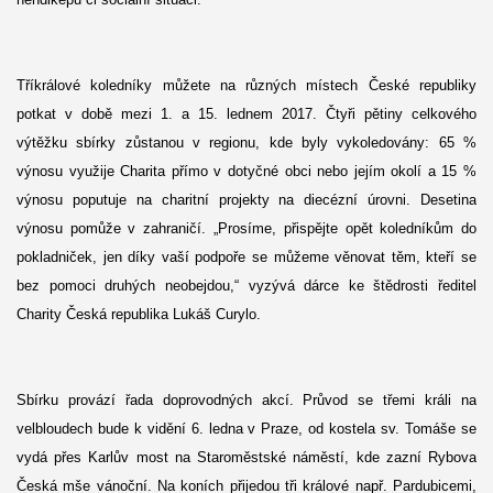
Tříkrálové koledníky můžete na různých místech České republiky
potkat v době mezi 1. a 15. lednem 2017. Čtyři pětiny celkového
výtěžku sbírky zůstanou v regionu, kde byly vykoledovány: 65 %
výnosu využije Charita přímo v dotyčné obci nebo jejím okolí a 15 %
výnosu poputuje na charitní projekty na diecézní úrovni. Desetina
výnosu pomůže v zahraničí. „Prosíme, přispějte opět koledníkům do
pokladniček, jen díky vaší podpoře se můžeme věnovat těm, kteří se
bez pomoci druhých neobejdou,“ vyzývá dárce ke štědrosti ředitel
Charity Česká republika Lukáš Curylo.
Sbírku provází řada doprovodných akcí. Průvod se třemi králi na
velbloudech bude k vidění 6. ledna v Praze, od kostela sv. Tomáše se
vydá přes Karlův most na Staroměstské náměstí, kde zazní Rybova
Česká mše vánoční. Na koních přijedou tři králové např. Pardubicemi,