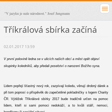
"V jazyku je naše národnost." Josef Jungmann
Tříkrálová sbírka začíná
02.01.2017 13:59
V první polovině ledna se v ulicích našich obcí a měst opět objeví
skupinky koledníků, aby předali poselství o narození Božího syna.
Lidem popřejí šťastný nový rok, zazpívají koledu, věnují drobný dárek a
při tom poprosí o příspěvěk do zapečetěné pokladničky s logem Charity
ČR. Výtěžek Tříkrálové sbírky 2017 bude tradičně určen na pomoc
lidem, kteří si sami pomoci nedokáží, a to kvůli stáří, nemoci,
hendikepu či sociální situaci.