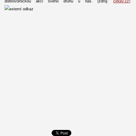
dobrovolnickou akci svého druhu u nás. (zdroj:
cirkev.cz)