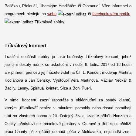
Poličkou, Přeloučí, Uherským Hradištěm či Olomoucí. Více informací o
programech hledejte na
webu
či
facebookovém profilu
Tříkrálové sbírky.
Tříkrálový koncert
Tradiční součástí sbírky je také brněnský Tříkrálový koncert, jehož
jubilejní desátý ročník se uskuteční v neděli 8. ledna 2017 od 18 hodin
a v přímém přenosu jej můžete vidět na ČT 1. Koncert moderují Martina
Kociánová a Jan Čenský. Vystoupí Věra Martinová, Václav Neckář &
Bacily, Lenny, Spirituál kvintet, Slza a Boni Pueri.
V rámci koncertu zazní reportáže s ohlédnutími za osudy klientů,
kterým „tříkrálové“ peníze v minulosti pomohly nebo dosud pomáhají
stát na vlastních nohou a žít důstojný život. Uvidíte příběh Honzíka a
Olinky, představí se tréninkové prostory v Ostravě a třetí spot přiblíží
práci Charity při zajištění domáčí péče v Moldavsku, nejchudší zemi