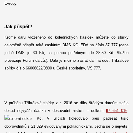
Evropy.
Jak přispět?
Kromě daru vloženého do kolednických kasiček můžete do sbírky
celoročně přispět také zasláním DMS KOLEDA na číslo 87 777 (cena
jedné DMS je 30 Kč, na pomoc potřebným jde 28,50 Kč. Službu
provozuje Fórum dárců.). Dále je možno zaslat dar na účet Tříkrálové
sbírky číslo 66008822/0800 u České spořitelny, VS 777.
V průběhu Tříkrálové sbírky z r. 2016 se díky štědrým dárcům sešla
dosud nejvyšší částka v dosavadní historii – celkem
97 651 016
Kč. V ulicích koledovalo přes padesát tisíc
dobrovolníků s 21 329 evidovanými pokladničkami. Jedná se o největší