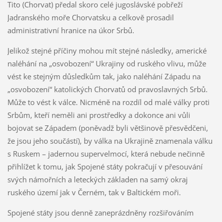
Tito (Chorvat) předal skoro celé jugoslávské pobřeží
Jadranského moře Chorvatsku a celkově prosadil
administrativní hranice na úkor Srbů.
Jelikož stejné příčiny mohou mít stejné následky, americké
naléhání na „osvobození“ Ukrajiny od ruského vlivu, může
vést ke stejným důsledkům tak, jako naléhání Západu na
„osvobození“ katolických Chorvatů od pravoslavných Srbů.
Může to vést k válce. Nicméně na rozdíl od malé války proti
Srbům, kteří neměli ani prostředky a dokonce ani vůli
bojovat se Západem (poněvadž byli většinově přesvědčeni,
že jsou jeho součástí), by válka na Ukrajině znamenala válku
s Ruskem – jadernou supervelmocí, která nebude nečinně
přihlížet k tomu, jak Spojené státy pokračují v přesouvání
svých námořních a leteckých základen na samý okraj
ruského území jak v Černém, tak v Baltickém moři.
Spojené státy jsou denně zaneprázdněny rozšiřováním