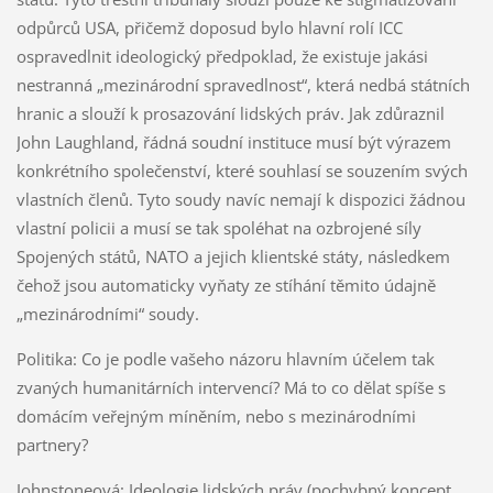
odpůrců USA, přičemž doposud bylo hlavní rolí ICC
ospravedlnit ideologický předpoklad, že existuje jakási
nestranná „mezinárodní spravedlnost“, která nedbá státních
hranic a slouží k prosazování lidských práv. Jak zdůraznil
John Laughland, řádná soudní instituce musí být výrazem
konkrétního společenství, které souhlasí se souzením svých
vlastních členů. Tyto soudy navíc nemají k dispozici žádnou
vlastní policii a musí se tak spoléhat na ozbrojené síly
Spojených států, NATO a jejich klientské státy, následkem
čehož jsou automaticky vyňaty ze stíhání těmito údajně
„mezinárodními“ soudy.
Politika: Co je podle vašeho názoru hlavním účelem tak
zvaných humanitárních intervencí? Má to co dělat spíše s
domácím veřejným míněním, nebo s mezinárodními
partnery?
Johnstoneová: Ideologie lidských práv (pochybný koncept,