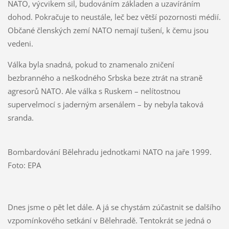
NATO, výcvikem sil, budováním základen a uzavíráním
dohod. Pokračuje to neustále, leč bez větší pozornosti médií.
Občané členských zemí NATO nemají tušení, k čemu jsou
vedeni.
Válka byla snadná, pokud to znamenalo zničení
bezbranného a neškodného Srbska beze ztrát na straně
agresorů NATO. Ale válka s Ruskem – nelítostnou
supervelmocí s jaderným arsenálem – by nebyla taková
sranda.
Bombardování Bělehradu jednotkami NATO na jaře 1999.
Foto: EPA
Dnes jsme o pět let dále. A já se chystám zúčastnit se dalšího
vzpomínkového setkání v Bělehradě. Tentokrát se jedná o