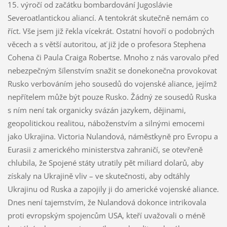
15. výročí od začátku bombardování Jugoslávie
Severoatlantickou aliancí. A tentokrát skutečně nemám co
říct. Vše jsem již řekla vícekrát. Ostatní hovoří o podobných
věcech a s větší autoritou, ať již jde o profesora Stephena
Cohena či Paula Craiga Robertse. Mnoho z nás varovalo před
nebezpečným šílenstvím snažit se donekonečna provokovat
Rusko verbováním jeho sousedů do vojenské aliance, jejímž
nepřítelem může být pouze Rusko. Žádný ze sousedů Ruska
s ním není tak organicky svázán jazykem, dějinami,
geopolitickou realitou, náboženstvím a silnými emocemi
jako Ukrajina. Victoria Nulandová, náměstkyně pro Evropu a
Eurasii z amerického ministerstva zahraničí, se otevřeně
chlubila, že Spojené státy utratily pět miliard dolarů, aby
získaly na Ukrajině vliv – ve skutečnosti, aby odtáhly
Ukrajinu od Ruska a zapojily ji do americké vojenské aliance.
Dnes není tajemstvím, že Nulandová dokonce intrikovala
proti evropským spojencům USA, kteří uvažovali o méně