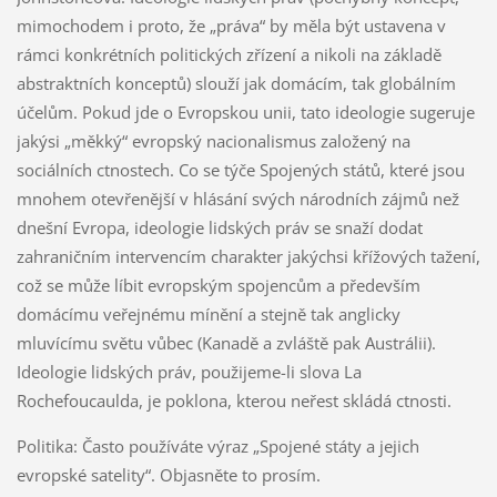
mimochodem i proto, že „práva“ by měla být ustavena v
rámci konkrétních politických zřízení a nikoli na základě
abstraktních konceptů) slouží jak domácím, tak globálním
účelům. Pokud jde o Evropskou unii, tato ideologie sugeruje
jakýsi „měkký“ evropský nacionalismus založený na
sociálních ctnostech. Co se týče Spojených států, které jsou
mnohem otevřenější v hlásání svých národních zájmů než
dnešní Evropa, ideologie lidských práv se snaží dodat
zahraničním intervencím charakter jakýchsi křížových tažení,
což se může líbit evropským spojencům a především
domácímu veřejnému mínění a stejně tak anglicky
mluvícímu světu vůbec (Kanadě a zvláště pak Austrálii).
Ideologie lidských práv, použijeme-li slova La
Rochefoucaulda, je poklona, kterou neřest skládá ctnosti.
Politika: Často používáte výraz „Spojené státy a jejich
evropské satelity“. Objasněte to prosím.