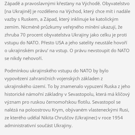
Západě a pravoslavnými křesťany na Východě. Obyvatelstvo
[na Ukrajině] je rozděleno na Východ, který chce mít i nadále
vazby s Ruskem, a Západ, který inklinuje ke katolickým
zemím. Nicméně průzkumy veřejného mínění ukazují, že
zhruba 70 procent obyvatelstva Ukrajiny jako celku je proti
vstupu do NATO. Přesto USA a jeho satelity neustále hovoří
o ukrajinském právu‘ na vstup. O právu nevstoupit do NATO
se nikdy nehovoří.
Podmínkou ukrajinského vstupu do NATO by bylo
vypovězení zahraničních vojenských základen z
ukrajinského území. To by znamenalo vypuzení Ruska z jeho
historické námořní základny v Sevastopolu, která má klíčový
význam pro ruskou černomořskou flotilu. Sevastopol se
nalézá na poloostrovu Krym, obývaném vlasteneckými Rusi,
ze kterého udělal Nikita Chruščov (Ukrajinec) v roce 1954
administrativní součást Ukrajiny.