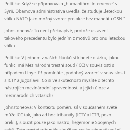
Politika: Když se připravovala „humanitární intervence“ v
Sýrii, Obamova administrativa uvedla, že studuje „leteckou
válku NATO jako možný vzorec pro akce bez mandátu OSN.“
Johnstoneová: To není překvapivé, protože ustavení
takového precedentu bylo jedním z motivů pro onu leteckou
válku.
Politika: V jednom z vašich článků si kladete otázku, jakou
funkci má Mezinárodní trestní soud (ICC) v souvislosti s
případem Libye. Připomínáte „podobný vzorec“ v souvislosti
s ICTY a Jugoslávií. Co si ve skutečnosti myslíte o těchto
nástrojích mezinárodní spravedlnosti a jejich úloze v
mezinárodních vztazích?
Johnstoneová: V kontextu poměru sil v současném světě
může ICC tak, jako ad hoc tribunály [ICTY a ICTR, pozn.
překl.], sloužit pouze jako nástroj hegemonie Spojených
států. Tyto trestní tribunály slouží pouze ke stigmatizování