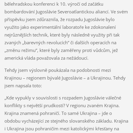
bělehradskou konferenci k 10. výročí od začátku
bombardování Jugoslávie Severoatlantickou aliancí. Ve svém
příspěvku jsem zdůraznila, že rozpadu Jugoslávie bylo
využito jako experimentální laboratoře ke zdokonalení
nejrůznějších technik, které byly následně využity při tak
zvaných „barevných revolucích“ či dalších operacích na
„změnu režimu“, které byly zaměřeny proti vůdcům, jež
americká vláda považovala za nežádoucí.
Tehdy jsem výslovně poukázala na podobnosti mezi
Krajinou – regionem bývalé Jugoslávie – a Ukrajinou. Tehdy
jsem napsala toto:
„Kde vypukly v souvislosti s rozpadem Jugoslávie válečné
konflikty s největší prudkostí? V regionu zvaném Krajina.
Krajina znamená pohraničí. To samé Ukrajina – jde o
obdobu vycházející ze stejného slovanského základu. Krajina
i Ukrajina jsou pohraničím mezi katolickými křesťany na