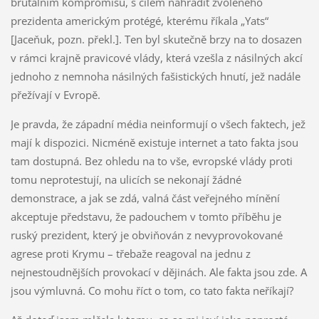
brutálním kompromisu, s cílem nahradit zvoleného
prezidenta americkým protégé, kterému říkala „Yats“
[Jaceňuk, pozn. překl.]. Ten byl skutečně brzy na to dosazen
v rámci krajně pravicové vlády, která vzešla z násilných akcí
jednoho z nemnoha násilných fašistických hnutí, jež nadále
přežívají v Evropě.
Je pravda, že západní média neinformují o všech faktech, jež
mají k dispozici. Nicméně existuje internet a tato fakta jsou
tam dostupná. Bez ohledu na to vše, evropské vlády proti
tomu neprotestují, na ulicích se nekonají žádné
demonstrace, a jak se zdá, valná část veřejného mínění
akceptuje představu, že padouchem v tomto příběhu je
ruský prezident, který je obviňován z nevyprovokované
agrese proti Krymu – třebaže reagoval na jednu z
nejnestoudnějších provokací v dějinách. Ale fakta jsou zde. A
jsou výmluvná. Co mohu říct o tom, co tato fakta neříkají?