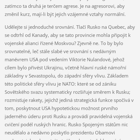
zatímco ta druhá je terčem agrese. Je na agresorovi, aby
změnil kurz, mají-li být jejich vzájemné vztahy normální.
Udělejte si jednoduché srovnání. Tlačí Rusko na Quebec, aby
se odtrhl od Kanady, aby se tato provincie mohla připojit k
vojenské alianci řízené Moskvou? Zjevně ne. To by bylo
srovnatelné, leč stále slabé ve srovnání s nedávným
manévrem USA pod vedením Viktorie Nulandové, jehož
cílem bylo přivést Ukrajinu, včetně hlavní ruské námořní
základny v Sevastopolu, do západní sféry vlivu. Základem
této politické sféry vlivu je NATO: které se od zániku
Sovětského svazu systematicky rozšiřuje směrem k Rusku;
rozmisťuje rakety, jejichž jediná strategická funkce spočívá v
tom, poskytnout USA hypotetickou možnost prvního
jaderného úderu proti Rusku a provádí pravidelná vojenská
cvičení podél ruských hranic. Rusko Spojeným státům nic
neudělalo a nedávno poskytlo prezidentu Obamovi