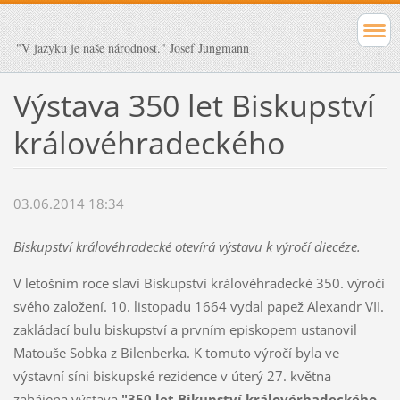
"V jazyku je naše národnost." Josef Jungmann
Výstava 350 let Biskupství
královéhradeckého
03.06.2014 18:34
Biskupství královéhradecké otevírá výstavu k výročí diecéze.
V letošním roce slaví Biskupství královéhradecké 350. výročí
svého založení. 10. listopadu 1664 vydal papež Alexandr VII.
zakládací bulu biskupství a prvním episkopem ustanovil
Matouše Sobka z Bilenberka. K tomuto výročí byla ve
výstavní síni biskupské rezidence v úterý 27. května
zahájena výstava
"350 let Bikupství královérhadeckého -