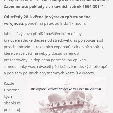
Zapomenuté poklady z církevních sbírek 1664-2014"
.
Od středy 28. května je výstava zpřístupněna
veřejnosti
: pondělí až pátek od 9 do 17 hodin.
Jubilejní výstava přiblíží návštěvníkům dějiny
královéhradecké diecéze od středověku až po současnost
prostřednictvím atraktivních exponátů z církevních sbírek,
které ve své většině nebyly dosud veřejnosti
prezentovány. Je doplněna počítačovou aplikací
s medailonky všech dvaceti pěti královéhradeckých biskupů
a popisem poutních a významných kostelů v diecézi.
Každé
z historic
kých
období re
prezentuj