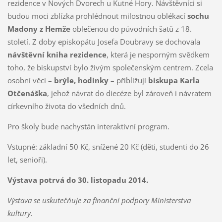
rezidence v Nových Dvorech u Kutné Hory. Návštěvníci si
budou moci zblízka prohlédnout milostnou oblékací
sochu
Madony z Hemže
oblečenou do původních šatů z 18.
století. Z doby episkopátu Josefa Doubravy se dochovala
návštěvní kniha rezidence
, která je nesporným svědkem
toho, že biskupství bylo živým společenským centrem. Zcela
osobní věci –
brýle, hodinky
– přibližují
biskupa Karla
Otčenáška
, jehož návrat do diecéze byl zároveň i návratem
církevního života do všedních dnů.
Pro školy bude nachystán interaktivní program.
Vstupné: základní 50 Kč, snížené 20 Kč (děti, studenti do 26
let, senioři).
Výstava potrvá do 30. listopadu 2014.
Výstava se uskutečňuje za finanční podpory Ministerstva
kultury.