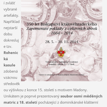
í zvlášť
vybrané
artefakty.
Například
nejstarší
dobu
dokresluj
e tzv.
Rohenic
ká
kasule
zdobená
vzácnou
středověk
ou výšivkou z konce 15. století s motivem Madony.
Unikátem je poprvé prezentovaný
soubor osmi měděných
matric z 18. století
pocházející z dominikánské klášterní