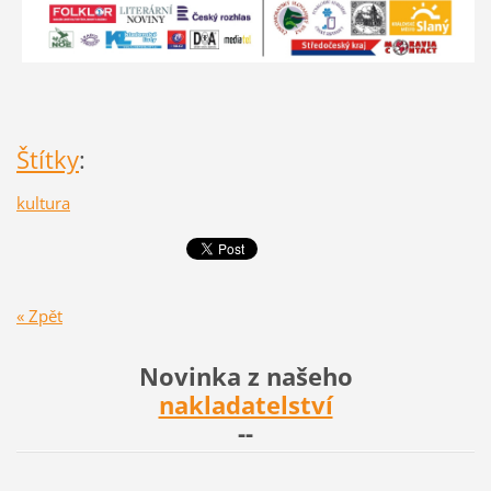
Štítky
:
kultura
« Zpět
Novinka z našeho
nakladatelství
--