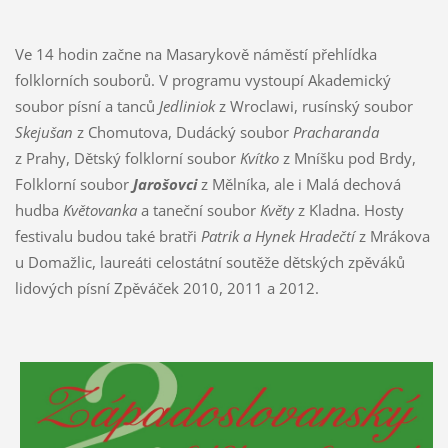
Ve 14 hodin začne na Masarykově náměstí přehlídka
folklorních souborů. V programu vystoupí Akademický
soubor písní a tanců
Jedliniok
z Wroclawi, rusínský soubor
Skejušan
z Chomutova, Dudácký soubor
Pracharanda
z Prahy, Dětský folklorní soubor
Kvítko
z Mníšku pod Brdy,
Folklorní soubor
Jarošovci
z Mělníka, ale i Malá dechová
hudba
Květovanka
a taneční soubor
Květy
z Kladna. Hosty
festivalu budou také bratři
Patrik a Hynek Hradečtí
z Mrákova
u Domažlic, laureáti celostátní soutěže dětských zpěváků
lidových písní Zpěváček 2010, 2011 a 2012.