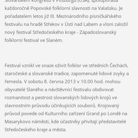
Slovanském kongresu v Pitsburgu (USA), spolupořádá
každoročně Popovské folklorní slavnosti na Valašsku. Je
pořadatelem letos již III. Mezinárodního písničkářského
festivalu na hradě Střekov v Ústí nad Labem a vloni založil
nový festival Středočeského kraje - Západoslovanský
folklorní festival ve Slaném.
Festival vznikl ve snaze oživit folklor ve středních Čechách,
staročeské a slovanské tradice, zapomenuté lidové zvyky a
řemesla. V sobotu 8. června 2013 v 10.00 hod. mohou
obyvatelé Slaného a návštěvníci festivalu obdivovat
rozmanitost a pestrost slovanských lidových krojů ve
slavnostním průvodu účinkujících souborů. Krojovaný
průvod povede od Kulturního zařízení Grand po Londě na
Masarykovo náměstí, kde účastníky přivítají představitelé
Středočeského kraje a města.