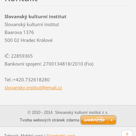
Slovanský kulturní institut
Slovanský kulturní institut
Baarova 1376
500 02 Hradec Králové
IČ: 22859365
Bankovní spojení: 2700134818/2010 (Fio)
Tel.:+420.732618280
slovansk
y.instit
ut@email
.cz
© 2010 - 2014. Slovanský kulturní institut z.s.
Tvorba webových stránek zdarma
Zobrazit:
Mobilní verzi
|
Standardní verzi