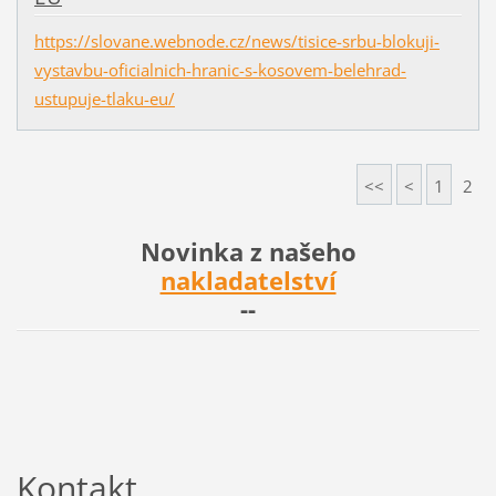
https://slovane.webnode.cz/news/tisice-srbu-blokuji-
vystavbu-oficialnich-hranic-s-kosovem-belehrad-
ustupuje-tlaku-eu/
<<
<
1
2
Novinka z našeho
nakladatelství
--
Kontakt