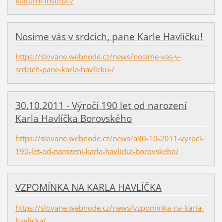
kulturni-institut-/
Nosíme vás v srdcích, pane Karle Havlíčku!
https://slovane.webnode.cz/news/nosime-vas-v-
srdcich-pane-karle-havlicku-/
30.10.2011 - Výročí 190 let od narození
Karla Havlíčka Borovského
https://slovane.webnode.cz/news/a30-10-2011-vyroci-
190-let-od-narozeni-karla-havlicka-borovskeho/
VZPOMÍNKA NA KARLA HAVLÍČKA
https://slovane.webnode.cz/news/vzpominka-na-karla-
havlicka/