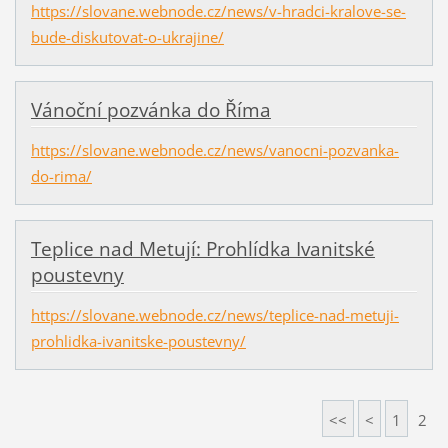
https://slovane.webnode.cz/news/v-hradci-kralove-se-
bude-diskutovat-o-ukrajine/
Vánoční pozvánka do Říma
https://slovane.webnode.cz/news/vanocni-pozvanka-
do-rima/
Teplice nad Metují: Prohlídka Ivanitské
poustevny
https://slovane.webnode.cz/news/teplice-nad-metuji-
prohlidka-ivanitske-poustevny/
<<
<
1
2