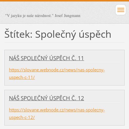
"V jazyku je naše národnost." Josef Jungmann
Štítek: Společný úspěch
NÁŠ SPOLEČNÝ ÚSPĚCH Č. 11
https://slovane.webnode.cz/news/nas-spolecny-
uspech-c-11/
NÁŠ SPOLEČNÝ ÚSPĚCH Č. 12
https://slovane.webnode.cz/news/nas-spolecny-
uspech-c-12/