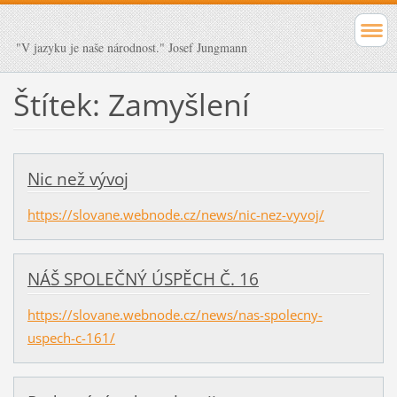
"V jazyku je naše národnost." Josef Jungmann
Štítek: Zamyšlení
Nic než vývoj
https://slovane.webnode.cz/news/nic-nez-vyvoj/
NÁŠ SPOLEČNÝ ÚSPĚCH Č. 16
https://slovane.webnode.cz/news/nas-spolecny-
uspech-c-161/