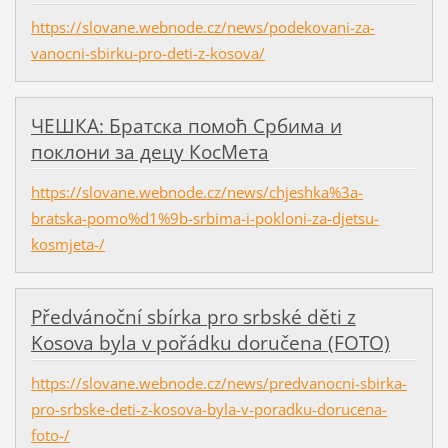
https://slovane.webnode.cz/news/podekovani-za-
vanocni-sbirku-pro-deti-z-kosova/
ЧЕШКА: Братска помоћ Србима и
поклони за децу КосМета
https://slovane.webnode.cz/news/chjeshka%3a-
bratska-pomo%d1%9b-srbima-i-pokloni-za-djetsu-
kosmjeta-/
Předvánoční sbírka pro srbské děti z
Kosova byla v pořádku doručena (FOTO)
https://slovane.webnode.cz/news/predvanocni-sbirka-
pro-srbske-deti-z-kosova-byla-v-poradku-dorucena-
foto-/