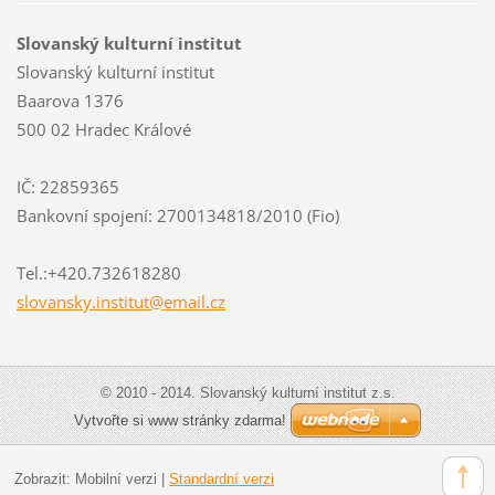
Slovanský kulturní institut
Slovanský kulturní institut
Baarova 1376
500 02 Hradec Králové
IČ: 22859365
Bankovní spojení: 2700134818/2010 (Fio)
Tel.:+420.732618280
slovansk
y.instit
ut@email
.cz
© 2010 - 2014. Slovanský kulturní institut z.s.
Vytvořte si www stránky zdarma!
Zobrazit:
Mobilní verzi
|
Standardní verzi