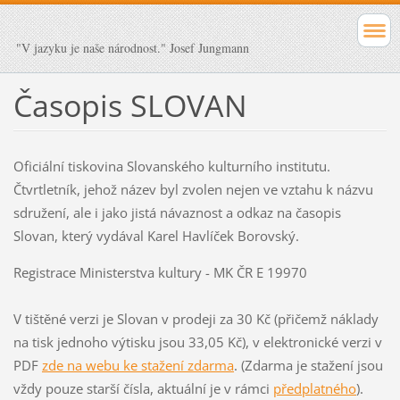
"V jazyku je naše národnost." Josef Jungmann
Časopis SLOVAN
Oficiální tiskovina Slovanského kulturního institutu.
Čtvrtletník, jehož název byl zvolen nejen ve vztahu k názvu
sdružení, ale i jako jistá návaznost a odkaz na časopis
Slovan, který vydával Karel Havlíček Borovský.
Registrace Ministerstva kultury - MK ČR E 19970
V tištěné verzi je Slovan v prodeji za 30 Kč (přičemž náklady
na tisk jednoho výtisku jsou 33,05 Kč), v elektronické verzi v
PDF
zde na webu ke stažení zdarma
. (Zdarma je stažení jsou
vždy pouze starší čísla, aktuální je v rámci
předplatného
).