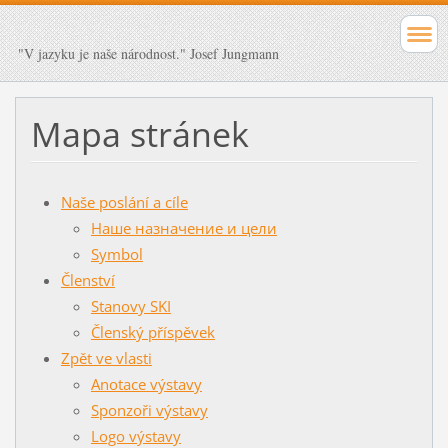
"V jazyku je naše národnost." Josef Jungmann
Mapa stránek
Naše poslání a cíle
Наше назначение и цели
Symbol
Členství
Stanovy SKI
Členský příspěvek
Zpět ve vlasti
Anotace výstavy
Sponzoři výstavy
Logo výstavy