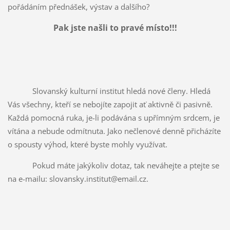
pořádáním přednášek, výstav a dalšího?
Pak jste našli to pravé místo!!!
Slovanský kulturní institut hledá nové členy. Hledá
Vás všechny, kteří se nebojíte zapojit ať aktivně či pasivně.
Každá pomocná ruka, je-li podávána s upřímným srdcem, je
vítána a nebude odmítnuta. Jako nečlenové denně přicházíte
o spousty výhod, které byste mohly využívat.
Pokud máte jakýkoliv dotaz, tak neváhejte a ptejte se
na e-mailu: slovansky.institut@email.cz.