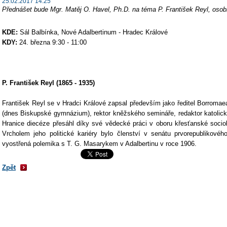
25.02.2017 14:25
Přednášet bude Mgr. Matěj O. Havel, Ph.D. na téma P. František Reyl, osob
KDE:
Sál Balbínka, Nové Adalbertinum - Hradec Králové
KDY:
24. března 9:30 - 11:00
P. František Reyl (1865 - 1935)
František Reyl se v Hradci Králové zapsal především jako ředitel Borromae
(dnes Biskupské gymnázium), rektor kněžského semináře, redaktor katolické
Hranice diecéze přesáhl díky své vědecké práci v oboru křesťanské socio
Vrcholem jeho politické kariéry bylo členství v senátu prvorepublikovéh
vyostřená polemika s T. G. Masarykem v Adalbertinu v roce 1906.
Zpět