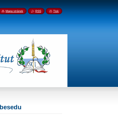
Mapa stránek
RSS
Tisk
 besedu