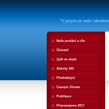
"V jazyku je naše národno
Naše poslání a cíle
Členství
Zpět ve vlasti
Aktivity SKI
Přednášející
Časopis Slovan
Publikace
Připravujeme 2017