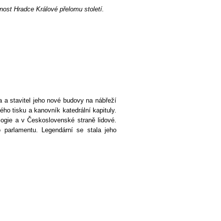
nost Hradce Králové přelomu století.
a a stavitel jeho nové budovy na nábřeží
ho tisku a kanovník katedrální kapituly.
logie a v Československé straně lidové.
o parlamentu. Legendární se stala jeho