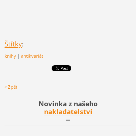
Štítky
:
knihy
|
antikvariát
« Zpět
Novinka z našeho
nakladatelství
--