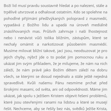
Boží lid musí pravdu soustavně hledat a po nalezení, stále a
trpělivě utvrzovat a odhalovat ostatním. Kdo se spolehne na
pohodlné přijímání předžvýkaných polopravd z masmedií,
vypadává z Božího lidu a upadá na úroveň mediálně
znásilňovaných mas. Průšvih zahrnuje i naši lhostejnost
nebo i nenávist vůči tolika bližním, zástupům, které se
nechaly omámit a narkotizovat působením masmédií.
Musíme milovat bližní takové, jací jsou, neodsuzovat je pro
jejich chyby, nýbrž jde o to podat jim pomocnou ruku a
ukázat jim svým příkladem, že je milujeme, že nám na nich
záleží, že nám právě jako Božím dětem záleží na dobru
všech, se kterými se dosud nejednalo a stále ještě nejedná
spravedlivě. Kvůli našemu Pánu nesmíme prchat před
širokými masami, od světa, ani od odpovědnosti. Máme jim
ukázat, jak spolu s Ježíšem Kristem objevit řešení problémů,
které jsou otevřenými ranami na lidstvu a které se musejí
řešit. Nechceme, aby se řešily bez nás, svědků Ježíše Krista,