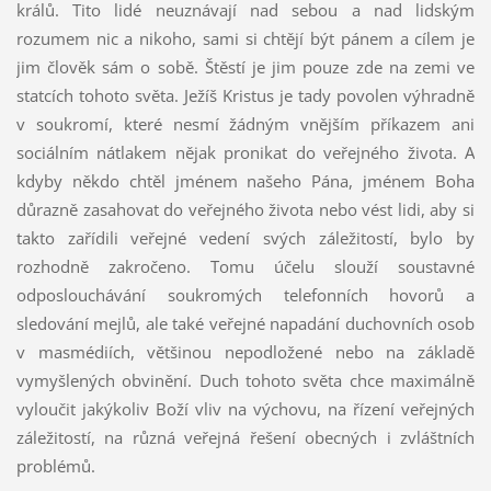
králů. Tito lidé neuznávají nad sebou a nad lidským
rozumem nic a nikoho, sami si chtějí být pánem a cílem je
jim člověk sám o sobě. Štěstí je jim pouze zde na zemi ve
statcích tohoto světa. Ježíš Kristus je tady povolen výhradně
v soukromí, které nesmí žádným vnějším příkazem ani
sociálním nátlakem nějak pronikat do veřejného života. A
kdyby někdo chtěl jménem našeho Pána, jménem Boha
důrazně zasahovat do veřejného života nebo vést lidi, aby si
takto zařídili veřejné vedení svých záležitostí, bylo by
rozhodně zakročeno. Tomu účelu slouží soustavné
odposlouchávání soukromých telefonních hovorů a
sledování mejlů, ale také veřejné napadání duchovních osob
v masmédiích, většinou nepodložené nebo na základě
vymyšlených obvinění. Duch tohoto světa chce maximálně
vyloučit jakýkoliv Boží vliv na výchovu, na řízení veřejných
záležitostí, na různá veřejná řešení obecných i zvláštních
problémů.