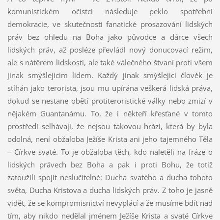
komunistickém očistci následuje peklo spotřební
demokracie, ve skutečnosti fanatické prosazování lidských
práv bez ohledu na Boha jako původce a dárce všech
lidských práv, až posléze převládl nový donucovací režim,
ale s nátěrem lidskosti, ale také válečného štvaní proti všem
jinak smýšlejícím lidem. Každý jinak smýšlející člověk je
stíhán jako terorista, jsou mu upírána veškerá lidská práva,
dokud se nestane obětí protiteroristické války nebo zmizí v
nějakém Guantanámu. To, že i někteří křesťané v tomto
prostředí selhávají, že nejsou takovou hrází, která by byla
odolná, není obžaloba Ježíše Krista ani jeho tajemného Těla
– Církve svaté. To je obžaloba těch, kdo naletěli na fráze o
lidských právech bez Boha a pak i proti Bohu, že totiž
zatoužili spojit neslučitelné: Ducha svatého a ducha tohoto
světa, Ducha Kristova a ducha lidských práv. Z toho je jasně
vidět, že se kompromisnictví nevyplácí a že musíme bdít nad
tím, aby nikdo nedělal jménem Ježíše Krista a svaté Církve