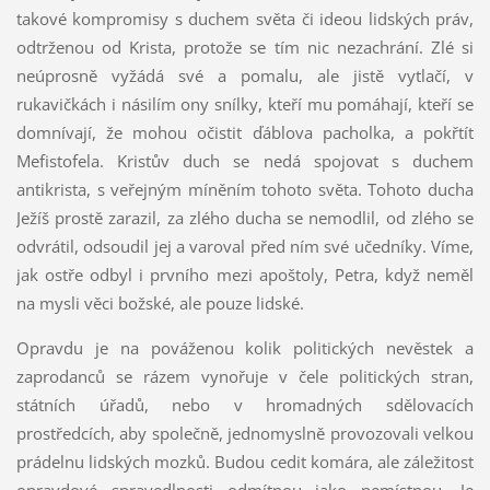
takové kompromisy s duchem světa či ideou lidských práv,
odtrženou od Krista, protože se tím nic nezachrání. Zlé si
neúprosně vyžádá své a pomalu, ale jistě vytlačí, v
rukavičkách i násilím ony snílky, kteří mu pomáhají, kteří se
domnívají, že mohou očistit ďáblova pacholka, a pokřtít
Mefistofela. Kristův duch se nedá spojovat s duchem
antikrista, s veřejným míněním tohoto světa. Tohoto ducha
Ježíš prostě zarazil, za zlého ducha se nemodlil, od zlého se
odvrátil, odsoudil jej a varoval před ním své učedníky. Víme,
jak ostře odbyl i prvního mezi apoštoly, Petra, když neměl
na mysli věci božské, ale pouze lidské.
Opravdu je na pováženou kolik politických nevěstek a
zaprodanců se rázem vynořuje v čele politických stran,
státních úřadů, nebo v hromadných sdělovacích
prostředcích, aby společně, jednomyslně provozovali velkou
prádelnu lidských mozků. Budou cedit komára, ale záležitost