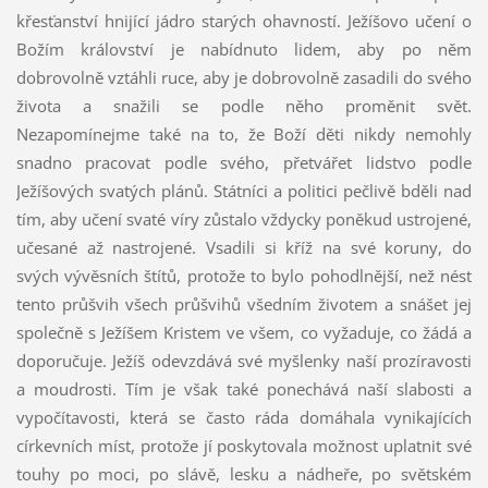
křesťanství hnijící jádro starých ohavností. Ježíšovo učení o
Božím království je nabídnuto lidem, aby po něm
dobrovolně vztáhli ruce, aby je dobrovolně zasadili do svého
života a snažili se podle něho proměnit svět.
Nezapomínejme také na to, že Boží děti nikdy nemohly
snadno pracovat podle svého, přetvářet lidstvo podle
Ježíšových svatých plánů. Státníci a politici pečlivě bděli nad
tím, aby učení svaté víry zůstalo vždycky poněkud ustrojené,
učesané až nastrojené. Vsadili si kříž na své koruny, do
svých vývěsních štítů, protože to bylo pohodlnější, než nést
tento průšvih všech průšvihů všedním životem a snášet jej
společně s Ježíšem Kristem ve všem, co vyžaduje, co žádá a
doporučuje. Ježíš odevzdává své myšlenky naší prozíravosti
a moudrosti. Tím je však také ponechává naší slabosti a
vypočítavosti, která se často ráda domáhala vynikajících
církevních míst, protože jí poskytovala možnost uplatnit své
touhy po moci, po slávě, lesku a nádheře, po světském