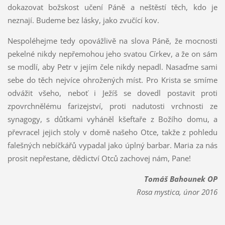
dokazovat božskost učení Páně a neštěstí těch, kdo je
neznají. Budeme bez lásky, jako zvučící kov.
Nespoléhejme tedy opovážlivě na slova Páně, že mocnosti
pekelné nikdy nepřemohou jeho svatou Církev, a že on sám
se modlí, aby Petr v jejím čele nikdy nepadl. Nasaďme sami
sebe do těch nejvíce ohrožených míst. Pro Krista se smíme
odvážit všeho, neboť i Ježíš se dovedl postavit proti
zpovrchnělému farizejství, proti nadutosti vrchnosti ze
synagogy, s důtkami vyháněl kšeftaře z Božího domu, a
převracel jejich stoly v domě našeho Otce, takže z pohledu
falešných nebíčkářů vypadal jako úplný barbar. Maria za nás
prosit nepřestane, dědictví Otců zachovej nám, Pane!
Tomáš Bahounek OP
Rosa mystica, únor 2016