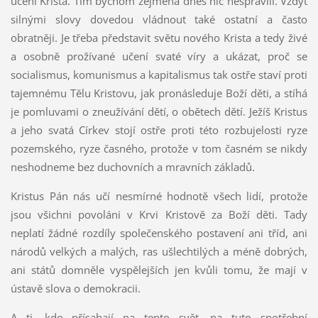
učení Krista. Tím bychom zejména dnes nic nespravili. Vždyť
silnými slovy dovedou vládnout také ostatní a často
obratněji. Je třeba představit světu nového Krista a tedy živé
a osobně prožívané učení svaté víry a ukázat, proč se
socialismus, komunismus a kapitalismus tak ostře staví proti
tajemnému Tělu Kristovu, jak pronásleduje Boží děti, a stíhá
je pomluvami o zneužívání dětí, o obětech dětí. Ježíš Kristus
a jeho svatá Církev stojí ostře proti této rozbujelosti ryze
pozemského, ryze časného, protože v tom časném se nikdy
neshodneme bez duchovních a mravních základů.
Kristus Pán nás učí nesmírné hodnotě všech lidí, protože
jsou všichni povoláni v Krvi Kristově za Boží děti. Tady
neplatí žádné rozdíly společenského postavení ani tříd, ani
národů velkých a malých, ras ušlechtilých a méně dobrých,
ani států domněle vyspělejších jen kvůli tomu, že mají v
ústavě slova o demokracii.
A ti, kdo přísahají na tento svět, na tuto spotřební