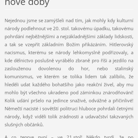
nové doby
Nejednou jsme se zamýšleli nad tím, jak mohly kdy kulturní
národy podlehnout ve 20. stol. takovému úpadku, takovému
pohrdání nejběžnějšími a nejzákladnějšími základy lidskosti,
a tak se vzepřít základním Božím přikázáním. Hitlerovský
nacismus, kterému se národy lehkomyslně podřizovaly, a
kde dělnictvo poslušně vyrábělo zbraně pro říši a jezdilo na
zaslouženou dovolenou do hor, nebo stalinský
komunismus, ve kterém se tolika lidem tak zalíbilo, že
hleděli udat každého bohatšího jako reakční živel, aby mu
mohlo být všechno ukradeno pod záminkou znárodňování!
Kolik udání pršelo na jedince snaživé, odvážné a přičinlivé!
Němečtí nacisté i sovětští politruci hluboce pohrdali četnými
národy, když viděli tolik zrádnosti a udavačství takzvaných
slušných občánků.
A co teprve nyní – ve 21.stol! Někdo tvrdí, že po