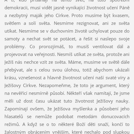
demokracii, musí vidět jasně vynikající životnost učení Páně
a nezbytný maják jeho Církve. Proto musíme být kvasem,
světlem a solí světa. Nesmíme rezignovat, ani ze světa
utíkat. Nesmíme se v duchovním životě uchylovat pouze do
samoty a nechat svět se potácet, a řešit si naslepo svoje
problémy. Co prorozjímáš, to musíš ventilovat dál a
projevovat na veřejnosti. Nesmíš utíkat ze světa, protože ani
Ježíš nás nechce vzít ze světa. Máme, musíme ve světě dále
přebývat, ale s celou svou úlohou, totiž abychom ukázali
krásu, vznešenost a hlavně životnost učení naší svaté víry a
Ježíšovy Církve. Nezapomeňme, že toto je argument, který
na nevěřící nesmírně působí. Někteří však namítají, že jsme
měli už dost času ukázat tuto životnost Ježíšovy nauky.
Zapomínají ovšem, že Ježíšova myšlenka a působení jeho
hlasatelů se nemůže podobat metodám donucovacích
režimů. A když se o to některé Boží děti snaží, končí to
žalostným obrácením vnějším, které nechalo pod slupkou