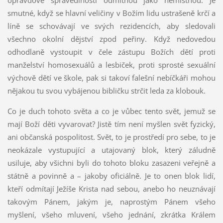
opravdové spravedlnosti odmítnou jako nemístnou. Je
smutné, když se hlavní veličiny v Božím lidu ustrašeně krčí a
líně se schovávají ve svých rezidencích, aby sledovali
všechno okolní dějství zpod peřiny. Když nedovedou
odhodlaně vystoupit v čele zástupu Božích dětí proti
manželství homosexuálů a lesbiček, proti sprosté sexuální
výchově dětí ve škole, pak si takoví falešní nebíčkáři mohou
nějakou tu svou vybájenou bibličku strčit leda za klobouk.
Co je duch tohoto světa a co je vůbec tento svět, jemuž se
mají Boží děti vyvarovat? Jistě tím není myšlen svět fyzický,
ani občanská pospolitost. Svět, to je prostředí pro sebe, to je
neokázale vystupující a utajovaný blok, který záludně
usiluje, aby všichni byli do tohoto bloku zasazeni veřejně a
státně a povinně a – jakoby oficiálně. Je to onen blok lidí,
kteří odmítají Ježíše Krista nad sebou, anebo ho neuznávají
takovým Pánem, jakým je, naprostým Pánem všeho
myšlení, všeho mluvení, všeho jednání, zkrátka Králem