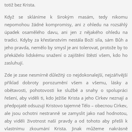
totiž bez Krista.
Když se skláníme k širokým masám, tedy nikomu
nepomohou žádné kompromisy, ani z ohledu na rozsáhlý
úpadek osamělého davu, ani jen z nějakého ohledu na
tradici. Kdyby za křesťanstvím nestála Boží síla, sám Bůh a
jeho pravda, nemělo by smysl je ani tolerovat, protože by to
překáželo lidskému snažení o zajištění štěstí všem, kdo ho
zasluhují.
Zde je zase nesmírně důležitý co nejdokonalejší, nejzářivější
příklad dobroty porozumění všem a všemu, lásky a
obětavosti, pohotovosti ke službě a snahy o spolupráci
řešení, aby viděli ti, kdo Ježíše Krista a jeho Církev neznají a
předpojatě odsuzují Kristovo tajemné Tělo – obecnou Církev,
ale jsou ochotni nestranně se zamyslit jako nad hodnotou,
aby viděli životnost naší pravdy a od tohoto aby přešli k
vlastnímu zkoumání Krista. Jinak můžeme nakrásně