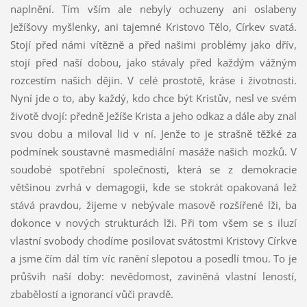
naplnění. Tím vším ale nebyly ochuzeny ani oslabeny
Ježíšovy myšlenky, ani tajemné Kristovo Tělo, Církev svatá.
Stojí před námi vítězně a před našimi problémy jako dřív,
stojí před naší dobou, jako stávaly před každým vážným
rozcestím našich dějin. V celé prostotě, kráse i životnosti.
Nyní jde o to, aby každý, kdo chce být Kristův, nesl ve svém
životě dvojí: předně Ježíše Krista a jeho odkaz a dále aby znal
svou dobu a miloval lid v ní. Jenže to je strašně těžké za
podmínek soustavné masmediální masáže našich mozků. V
soudobé spotřební společnosti, která se z demokracie
většinou zvrhá v demagogii, kde se stokrát opakovaná lež
stává pravdou, žijeme v nebývale masově rozšířené lži, ba
dokonce v nových strukturách lži. Při tom všem se s iluzí
vlastní svobody chodíme posilovat svátostmi Kristovy Církve
a jsme čím dál tím víc ranění slepotou a posedlí tmou. To je
průšvih naší doby: nevědomost, zaviněná vlastní leností,
zbabělostí a ignorancí vůči pravdě.